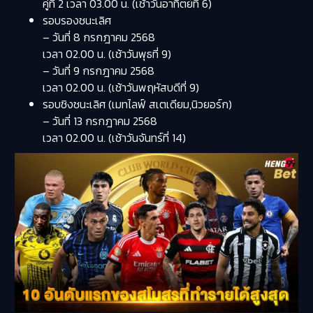
คู่ที่ 2 เวลา 03.00 น. (เช้าวันอาทิตย์ที่ 6)
รอบรองชนะเลิศ
– วันที่ 8 กรกฎาคม 2568
เวลา 02.00 น. (เช้าวันพุธที่ 9)
– วันที่ 9 กรกฎาคม 2568
เวลา 02.00 น. (เช้าวันพฤหัสบดีที่ 9)
รอบชิงชนะเลิศ (เมทไลฟ์ สเตเดียม,นิวยอร์ก)
– วันที่ 13 กรกฎาคม 2568
เวลา 02.00 น. (เช้าวันจันทร์ที่ 14)