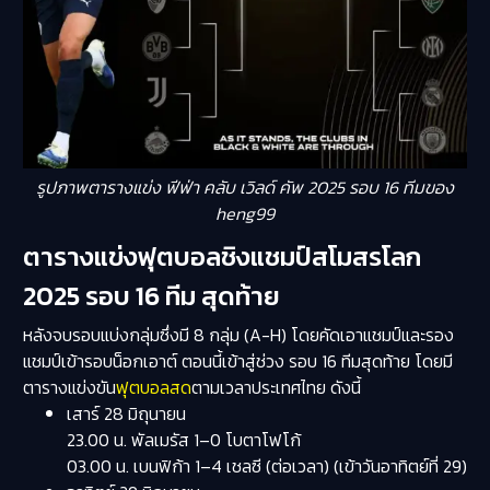
รูปภาพตารางแข่ง ฟีฟ่า คลับ เวิลด์ คัพ 2025 รอบ 16 ทีมของ
heng99
ตารางแข่งฟุตบอลชิงแชมป์สโมสรโลก
2025 รอบ 16 ทีม สุดท้าย
หลังจบรอบแบ่งกลุ่มซึ่งมี 8 กลุ่ม (A-H) โดยคัดเอาแชมป์และรอง
แชมป์เข้ารอบน็อกเอาต์ ตอนนี้เข้าสู่ช่วง รอบ 16 ทีมสุดท้าย โดยมี
ตารางแข่งขัน
ฟุตบอลสด
ตามเวลาประเทศไทย ดังนี้
เสาร์ 28 มิถุนายน
23.00 น. พัลเมรัส 1–0 โบตาโฟโก้
03.00 น. เบนฟิก้า 1–4 เชลซี (ต่อเวลา) (เข้าวันอาทิตย์ที่ 29)