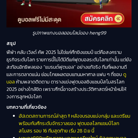
รูปภาพแทงบอลออนไลน์ของ heng99
สรุป
ฟีฟ่า คลับ เวิลด์ คัพ 2025 ไม่ใช่แค่ศึกชิงแชมป์ แต่คือสงคราม
ธุรกิจระดับโลก รายการนี้ไม่ได้มีดีแค่ฟุตบอลระดับโลกเท่านั้น แต่ยัง
สะท้อนอิทธิพลของ “แบรนด์ฟุตบอล” อย่างแท้จริง ทีมที่ผลงานดี
และการตลาดแน่น ย่อมโกยผลตอบแทนมหาศาล แฟน ๆ ที่ชอบ
ดู
บอล
ห้ามพลาดติดตาม ตารางแข่งฟุตบอลชิงแชมป์สโมสรโลก
2025 อย่างใกล้ชิด เพราะศึกนี้อาจสร้างประวัติศาสตร์หน้าใหม่ให้
วงการลูกหนังโลก
บทความที่เกี่ยวข้อง
อัปเดตสถานการณ์ล่าสุด !! หลังจบรอบแบ่งกลุ่ม และเตรียม
พร้อมกับศึกระดับจักรวาลของ ฟุตบอลโลกแชมป์โลก
สโมสร รอบ 16 ทีมสุดท้าย เริ่ม 28 มิ.ย นี้
ผลบอล888พร้อมราคา บอลแบบเรียลไทม์ อัปเดตผลบอล