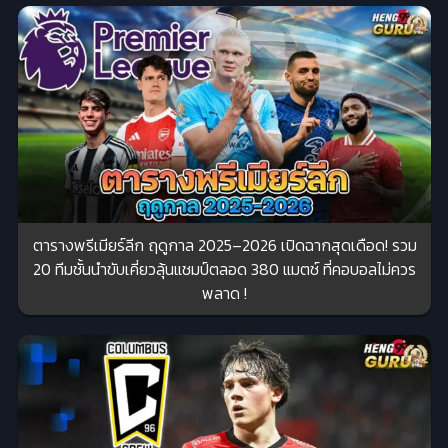
ตารางพรีเมียร์ลีก ฤดูกาล 2025–2026 เปิดฉากสุดเดือด! รวม
20 ทีมชั้นนำขับเคี่ยวลุ้นแชมป์ตลอด 380 แมตช์ ที่คอบอลไม่ควร
พลาด !