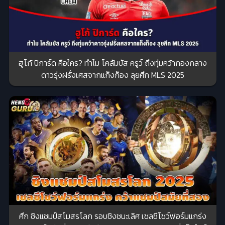
ฮูโก้ ปิการ์ด คือใคร? ทำไม โคลัมบัส ครูว์ ถึงทุ่มคว้ากองกลาง
ดาวรุ่งฝรั่งเศสจากแก็งก็อง ลุยศึก MLS 2025
ศึก ชิงแชมป์สโมสรโลก รอบชิงชนะเลิศ เชลซีโชว์ฟอร์มแกร่ง