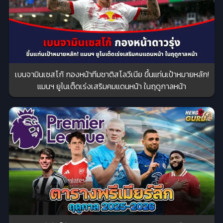
เบนจามินเซสโก้ กองหน้าทีมชาติสโลวีเนีย ขึ้นแท่นเป้าหมายหลัก!
แมนฯ ยูไนเต็ดเร่งเสริมคมแดนหน้า ในฤดูกาลหน้า