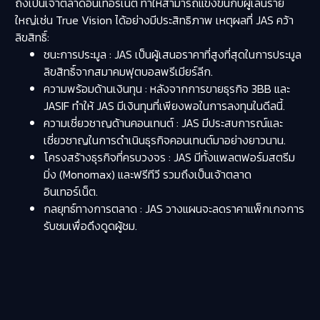
ถึงเป็นเจ้าตลาดอินเทอร์เน็ต ทำให้สามารถแข่งขันกับผู้เล่นราย
ใหญ่เช่น True Vision ได้อย่างมีประสิทธิภาพ เหตุผลที่ JAS คว้า
ลิขสิทธิ์:
ชนะการประมูล : JAS เป็นผู้เสนอราคาที่สูงที่สุดในการประมูล
ลิขสิทธิ์จากสมาคมฟุตบอลพรีเมียร์ลีก.
ความพร้อมด้านเงินทุน : หลังจากการขายธุรกิจ 3BB และ
JASIF ทำให้ JAS มีเงินทุนที่เพียงพอในการลงทุนในดีลนี้.
ความเชี่ยวชาญด้านคอนเทนต์ : JAS มีประสบการณ์และ
เชี่ยวชาญในการดำเนินธุรกิจคอนเทนต์มาอย่างยาวนาน.
โครงสร้างธุรกิจที่ครบวงจร : JAS มีทั้งแพลตฟอร์มสตรีม
มิ่ง (Monomax) และฟรีทีวี รวมถึงเป็นเจ้าตลาด
อินเทอร์เน็ต.
กลยุทธ์ทางการตลาด : JAS วางแผนจะลดราคาแพ็กเกจการ
รับชมเพื่อดึงดูดผู้ชม.