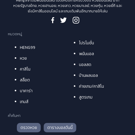
Heng99 เดิมพันออนไลน์ เปิดให้บริการครบวงจร หวยออนไลน์ อาทิ
หวยรัฐบาลไทย, หวยฮานอย, หวยลาว, หวยมาเลย์, หวยหุ้น, หวยยี่กี และ
ยังมีคาสิโนออนไลน์ และเกมเดิมพันอีกมากมายให้เล่น
หมวดหมู่
โปรโมชั่น
HENG99
พนันบอล
หวย
บอลสด
คาสิโน
บ้านผลบอล
สล็อต
ค่ายเกม/คาสิโน
บาคาร่า
สูตรเกม
เกมส์
คำค้นหา
ตรวจหวย
ตารางบอลวันนี้