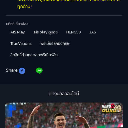
ทุกด้าน !
แท็กที่เกี่ยวข้อง
AIS Play
ais play ดูบอล
HENG99
JAS
TrueVisions
พรีเมียร์ลีกอังกฤษ
ลิขสิทธิ์ถ่ายทอดสดพรีเมียร์ลีก
Share
แทงบอลออนไลน์