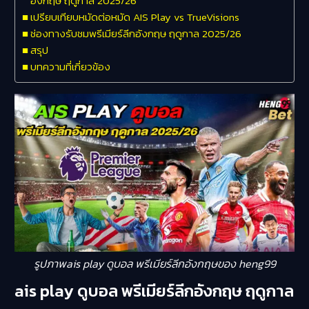
อังกฤษ ฤดูกาล 2025/26
เปรียบเทียบหมัดต่อหมัด AIS Play vs TrueVisions
ช่องทางรับชมพรีเมียร์ลีกอังกฤษ ฤดูกาล 2025/26
สรุป
บทความที่เกี่ยวข้อง
รูปภาพais play ดูบอล พรีเมียร์ลีกอังกฤษของ heng99
ais play ดูบอล พรีเมียร์ลีกอังกฤษ ฤดูกาล