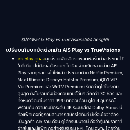
รูปภาพaAIS Play vs TrueVisionsของ heng99
เปรียบเทียบหมัดต่อหมัด AIS Play vs TrueVisions
ais play ดูบอล
ศูนย์รวมพันธมิตรแพลตฟอร์มต่างประเทศไว้
ในที่เดียว ไม่ต้องสมัครแยก ไม่ต้องจ่ายเงินหลายค่าย AIS
Play รวมทุกอย่างไว้ให้แล้ว ประกอบด้วย Netflix Premium,
Max Ultimate, Disney+ Hotstar Premium, iQIYI VIP,
Viu Premium และ WeTV Premium เรียกว่าดูได้ในระดับ
สูงสุด ยังไม่รวมถึงช่องคอนเทนต์อื่นๆ อีกกว่า 30 ช่อง และ
ทั้งหมดจัดมาในราคา 999 บาทต่อเดือน ดูได้ 4 อุปกรณ์
พร้อมกัน ความคมชัดระดับ 4K ระบบเสียง Dolby Atmos นี่
คือแพ็คเกจที่ทุกคนสามารถสมัครได้ทันที มีเงื่อนไขว่าต้อง
เป็นลูกค้า AIS รายเดือน ดูได้ครบขนาดนี้ ถือว่าคุ้มกับราคาที่
จ่ายไปและมีแพ็คเกจสำหรับรับชม EPL โดยเฉพาะ โดยจ่าย