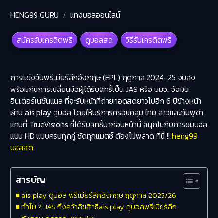
HENG99 GURU
แทงบอลออนไลน์
สมัครรับเครดิตฟรี
ดูบอลสด
วิธีรับเครดิตฟรี
การแข่งขัน
พรีเมียร์ลีกอังกฤษ
(EPL) ฤดูกาล 2024-25 จบลง
พร้อมกับการเปลี่ยนมือผู้ได้รับสิทธิ์เป็น JAS หรือ บมจ. จัสมิน
อินเตอร์เนชั่นแนล ที่จะรับหน้าที่ถ่ายทอดสดยาวไปอีก 6 ปีข้างหน้า
ผ่าน ais play ดูบอล โดยให้บริการครอบคลุม ไทย ลาวและกัมพูชา
แทนที่ TrueVisions ที่ได้รับสิทธิ์มาก่อนหน้านี้ สนุกไปกับการชมบอล
แบบ HD แบบครบทุกคู่ ชัดทุกแมตช์ ต้องไม่พลาด ที่นี่ !!
heng99
บอลสด
สารบัญ
ais play ดูบอล พรีเมียร์ลีกอังกฤษ ฤดูกาล 2025/26
ทำไม ? JAS ถึงคว้าลิขสิทธิ์ais play ดูบอลพรีเมียร์ลีก