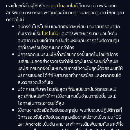
เราเป็นหนึ่งในผู้ให้บริการ
คาสิโนออนไลน์
เว็บตรง ที่มาพร้อมกับ
สิทธิพิเศษ ครบวงจร พร้อมที่จะอำนวยความสะดวกสบาย ให้กับคุณ
ดังต่อไปนี้
สมัครรับโปรโมชั่น และสิทธิพิเศษเพียบเข้ามาสมัครสมาชิก
กับเราวันนี้รับ
โปรโมชั่น
และสิทธิพิเศษมากมาย มอบให้กับ
สมาชิก เพียงแค่เข้ามาเป็นส่วนหนึ่งกับเราการันตีความคุ้ม
ค่าที่เราพร้อมให้คุณมากกว่าใคร
มีการออกแบบระบบให้ล้ำสมัยมากยิ่งขึ้นเทคโนโลยีที่มีการ
เปลี่ยนแปลงอย่างรวดเร็วทำให้ปัจจุบันเรามีระบบที่ล้ำสมัย
และไฮเทคมากยิ่งขึ้นเหมาะกับการใช้งานในยุคนี้ด้วยระบบที่ให้
บริการแบบออโต้ทำให้สามารถทำการสมัคร และฝากถอนได้
สะดวกรวดเร็วทันใจ
นวัตกรรมที่มาพร้อมกับสูตรที่ทันสมัยเรามีนวัตกรรและมี
สูตรที่ทันสมัยทำให้การใช้งานเกมนั้นง่ายมากยิ่งขึ้น และมี
โอกาสในการเอาชนะได้สูง
ใช้งานง่ายด้วยมือถือรับรองทุกรุ่น พบกับระบบปฏิบัติการที่
มีการรองรับมือถือรับรองทุกเครือข่ายไม่ว่าจะเป็นระบบ iOS
และ Android เป็นต้น สามารถทำการเดิมพันเกมกับเราได้ทั้ง