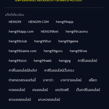
แท็กที่เกี่ยวข้อง
HENG99
HENG99.COM
heng99app
heng99app.com
HENG99bet
heng99casino
heng99club
heng99fun
heng99game
heng99Game.com
heng99guru
heng99live
heng99slot
heng99web
hengpg
คาสิโนออนไลน์
คาสิโนออนไลน์อันดับ1
คาสิโนออนไลน์เว็บตรง
ถ่ายทอดสดบอลวันนี้
บาคาร่า
บาคาร่าออนไลน์
สล็อต
หวยออนไลน์
เกมออนไลน์
เครดิตฟรี
เว็บคาสิโนออนไลน์
แทงบอลออนไลน์
แทงหวยออนไลน์