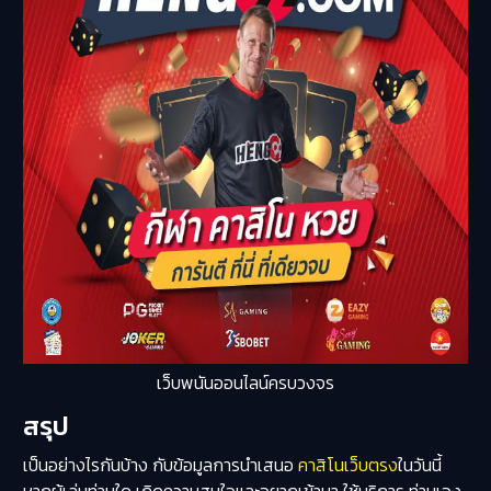
เว็บพนันออนไลน์ครบวงจร
สรุป
เป็นอย่างไรกันบ้าง กับข้อมูลการนำเสนอ
คาสิโนเว็บตรง
ในวันนี้