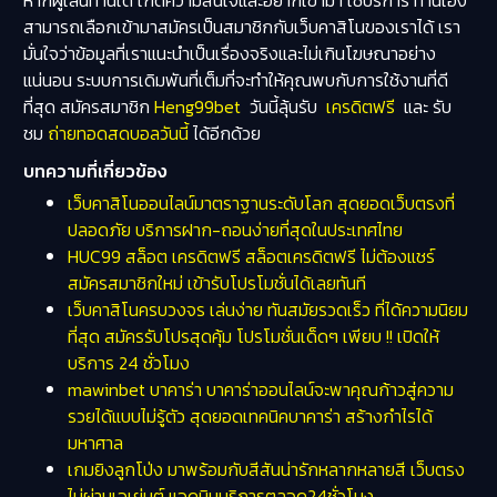
หากผู้เล่นท่านใด เกิดความสนใจและอยากเข้ามา ใช้บริการ ท่านเอง
สามารถเลือกเข้ามาสมัครเป็นสมาชิกกับเว็บคาสิโนของเราได้ เรา
มั่นใจว่าข้อมูลที่เราแนะนำเป็นเรื่องจริงและไม่เกินโฆษณาอย่าง
แน่นอน ระบบการเดิมพันที่เต็มที่จะทำให้คุณพบกับการใช้งานที่ดี
ที่สุด สมัครสมาชิก
Heng99bet
วันนี้ลุ้นรับ
เครดิตฟรี
และ รับ
ชม
ถ่ายทอดสดบอลวันนี้
ได้อีกด้วย
บทความที่เกี่ยวข้อง
เว็บคาสิโนออนไลน์มาตราฐานระดับโลก สุดยอดเว็บตรงที่
ปลอดภัย บริการฝาก-ถอนง่ายที่สุดในประเทศไทย
HUC99 สล็อต เครดิตฟรี สล็อตเครดิตฟรี ไม่ต้องแชร์
สมัครสมาชิกใหม่ เข้ารับโปรโมชั่นได้เลยทันที
เว็บคาสิโนครบวงจร เล่นง่าย ทันสมัยรวดเร็ว ที่ได้ความนิยม
ที่สุด สมัครรับโปรสุดคุ้ม โปรโมชั่นเด็ดๆ เพียบ !! เปิดให้
บริการ 24 ชั่วโมง
mawinbet บาคาร่า บาคาร่าออนไลน์จะพาคุณก้าวสู่ความ
รวยได้แบบไม่รู้ตัว สุดยอดเทคนิคบาคาร่า สร้างกำไรได้
มหาศาล
เกมยิงลูกโป่ง มาพร้อมกับสีสันน่ารักหลากหลายสี เว็บตรง
ไม่ผ่านเอเย่นต์ แอดมินบริการตลอด24ชั่วโมง