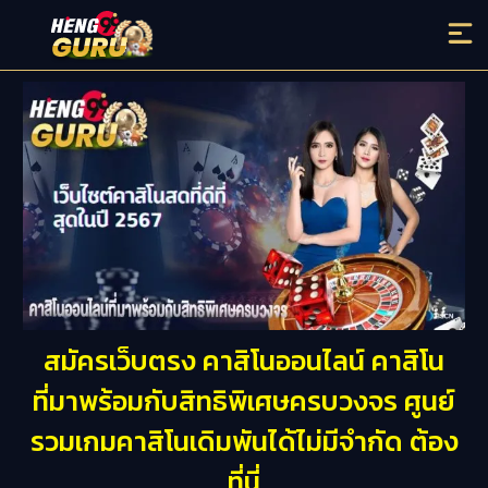
สมัครเว็บตรง คาสิโนออนไลน์ คาสิโน
ที่มาพร้อมกับสิทธิพิเศษครบวงจร ศูนย์
รวมเกมคาสิโนเดิมพันได้ไม่มีจำกัด ต้อง
ที่นี่