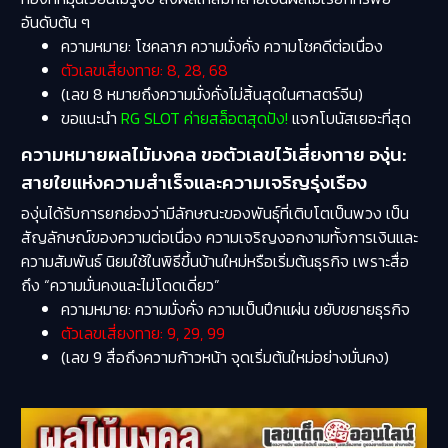
อันดับต้น ๆ
ความหมาย: โชคลาภ ความมั่งคั่ง ความโชคดีต่อเนื่อง
ตัวเลขเสี่ยงทาย: 8, 28, 68
(เลข 8 หมายถึงความมั่งคั่งไม่สิ้นสุดในศาสตร์จีน)
ขอแนะนำ
RG SLOT ค่ายสล็อตสุดปัง!
แจกโบนัสเยอะที่สุด
ความหมายผลไม้มงคล ขอตัวเลขไว้เสี่ยงทาย องุ่น:
สายใยแห่งความสำเร็จและความเจริญรุ่งเรือง
องุ่นได้รับการยกย่องว่ามีลักษณะของพันธุ์ที่เติบโตเป็นพวง เป็น
สัญลักษณ์ของความต่อเนื่อง ความเจริญงอกงามทั้งการเงินและ
ความสัมพันธ์ นิยมใช้ในพิธีขึ้นบ้านใหม่หรือเริ่มต้นธุรกิจ เพราะสื่อ
ถึง “ความมั่นคงและไม่โดดเดี่ยว”
ความหมาย: ความมั่งคั่ง ความเป็นปึกแผ่น ขยับขยายธุรกิจ
ตัวเลขเสี่ยงทาย: 9, 29, 99
(เลข 9 สื่อถึงความก้าวหน้า จุดเริ่มต้นใหม่อย่างมั่นคง)