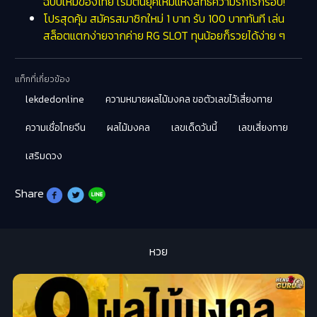
ฉบับใหม่ของไทย เริ่มต้นยุคใหม่แห่งสิทธิ์ความรักไร้กรอบ!
โปรสุดคุ้ม สมัครสมาชิกใหม่ 1 บาท รับ 100 บาททันที เล่น
สล็อตแตกง่ายจากค่าย RG SLOT ทุนน้อยก็รวยได้ง่าย ๆ
แท็กที่เกี่ยวข้อง
lekdedonline
ความหมายผลไม้มงคล ขอตัวเลขไว้เสี่ยงทาย
ความเชื่อไทยจีน
ผลไม้มงคล
เลขเด็ดวันนี้
เลขเสี่ยงทาย
เสริมดวง
Share
หวย