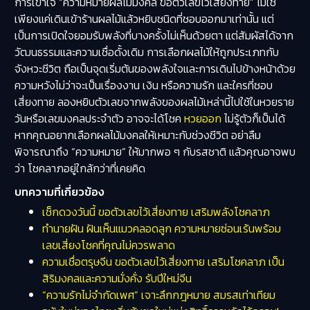
การเข้าใจ “ความหมายผลไม้มงคล ขอตัวเลขไว้เสี่ยงทาย” ไม่ใช่
เพียงแค่เดินเข้าร้านผลไม้แล้วหยิบชนิดที่ชอบออกมาเท่านั้น แต่
เป็นการเปิดใจยอมรับพลังที่บางครั้งไม่เห็นด้วยตา แต่สัมผัสได้จาก
วัฒนธรรมและความเชื่อดั้งเดิม การเลือกผลไม้ให้ถูกประเภทกับ
จังหวะชีวิต ถือเป็นจุดเริ่มต้นของพลังใจและการเดินไปข้างหน้าด้วย
ความหวังไม่ว่าจะเป็นเรื่องงาน เงิน หรือความรัก และใครที่ชอบ
เสี่ยงทาย ลองหยิบตัวเลขจากพลังของผลไม้เหล่านี้ไปใช้ในหวยราย
วันหรือเลขมงคลประจำตัว อาจจะได้โชค
หวยออก
ไม่รู้ตัวก็เป็นได้
หากคุณอยากเลือกผลไม้มงคลให้เหมาะกับช่วงชีวิต อย่าลืม
พิจารณาถึง “ความหมาย” ให้มากพอ ๆ กับรสชาติ แล้วคุณอาจพบ
ว่า โชคลาภอยู่ใกล้กว่าที่เคยคิด
บทความที่เกี่ยวข้อง
เช็กดวงวันนี้ ขอตัวเลขไว้เสี่ยงทาย เสริมพลังโชคลาภ
ทำนายฝัน ฝันเห็นแมวคลอดลูก ความหมายซ่อนเร้นพร้อม
เลขเสี่ยงโชคที่คุณไม่ควรพลาด
ความเชื่อตรุษจีน ขอตัวเลขไว้เสี่ยงทาย เสริมโชคลาภ เป็น
สิริมงคลและความมั่งคั่ง รับปีใหม่จีน
“ความรักไม่จำกัดเพศ” เจาะลึกกฎหมาย สมรสเท่าเทียม