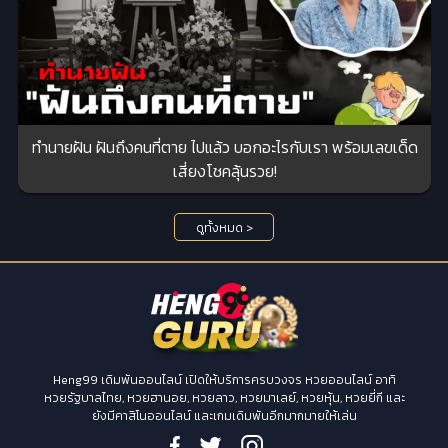
ทำนายฝัน ฝันถึงคนที่ตาย ไปแล้ว บอกอะไรกับเรา พร้อมเลขเด็ด
เสี่ยงโชคลุ้นรวย!
ดูทั้งหมด >
Heng99 เดิมพันออนไลน์ เปิดให้บริการครบวงจร หวยออนไลน์ อาทิ
หวยรัฐบาลไทย, หวยฮานอย, หวยลาว, หวยมาเลย์, หวยหุ้น, หวยยี่กี และ
ยังมีคาสิโนออนไลน์ และเกมเดิมพันอีกมากมายให้เล่น