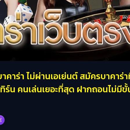
าร่า ไม่ผ่านเอเย่นต์ สมัครบาคาร่าที่ด
ทิร์น คนเล่นเยอะที่สุด ฝากถอนไม่มีขั้
รี