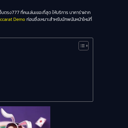
เว็บตรง777 ที่คนเล่นเยอะที่สุด ให้บริการ บาคาร่าฝาก
ccarat Demo
ก่อนซึ่งเหมาะสำหรับนักพนันหน้าใหม่ที่