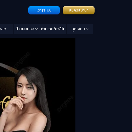
เข้าสู่ระบบ
สมัครสมาชิก
ลสด
บ้านผลบอล
ค่ายเกม/คาสิโน
สูตรเกม