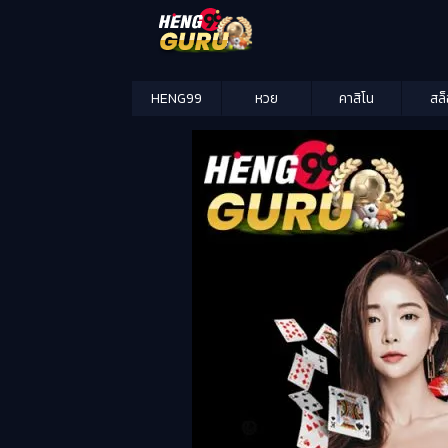
HENG99
หวย
คาสิโน
สล