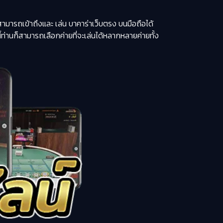
สามารถเข้าถึงและ เล่น บาคาร่าเว็บตรง บนมือถือได้
้ท่านก็สามารถเลือกค่ายที่จะเล่นได้หลากหลายค่ายทั้ง