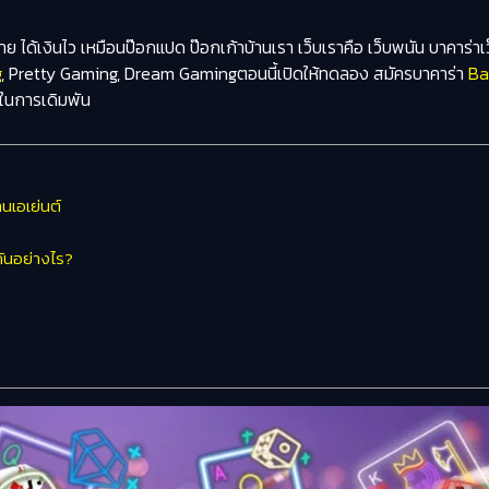
่าย ได้เงินไว เหมือนป๊อกแปด ป๊อกเก้าบ้านเรา เว็บเราคือ เว็บพนัน บาคาร่า
g
, Pretty Gaming, Dream Gamingตอนนี้เปิดให้ทดลอง สมัครบาคาร่า
Ba
งในการเดิมพัน
นเอเย่นต์
กันอย่างไร?