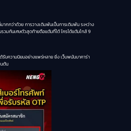
มากกว่าด้วย การวางเดิมพันเป็นการเดิมพัน ระหว่าง
นรวมก้นเศษตัวสุดท้ายตือแต้มที่ได้ ใครได้แต้มใกล้ 9
งได้รับความนิยมอย่างแพร่หลาย ยิ่ง เว็บพนันบาคาร่า
็นต้น