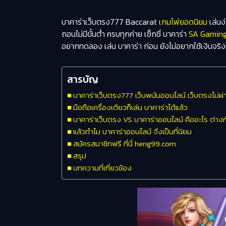
บาคาร่าเว็บตรง777 Baccarat
เกมไพ่ยอดนิยม
เล่นง
ถอนไม่มีขั้นต่ํา ครบทุกค่าย เซ็กซี่ บาคาร่า
SA Gamin
อยากทดลอง เล่น บาคาร่า ก่อน ยังไม่อยากใช้เงินจริ
สารบัญ
บาคาร่าเว็บตรง777 เว็บพนันออนไลน์ เว็บตรงไม่ผ่า
มือถือเครื่องเดียวก็เล่น บาคาร่าได้แล้ว
บาคาร่าเว็บตรง VS บาคาร่าออนไลน์ คืออะไร ต่าง
แล้วทำไม บาคาร่าออนไลน์ จึงเป็นที่นิยม
สมัครสมาชิกฟรี ที่นี่ heng99.com
สรุป
บทความที่เกี่ยวข้อง