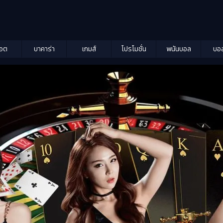
็อต
บาคาร่า
เกมส์
โปรโมชั่น
พนันบอล
บอ