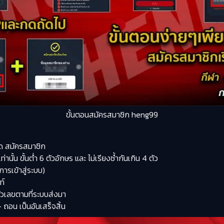
ขั้นตอนสมัครสมาชิก heng99
ด สมัครสมาชิก
ั้น ขั้นต่ำ 6 ตัวอักษร และ ไม่เรียงซ้ำกันเกิน 4 ตัว
นการเข้าสู่ระบบ)
ท์
วเลขตามที่ระบบส่งมา
 ถอน เป็นอันเสร็จสิ้น