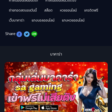
คาสิโนออนไลน์อันดับ1
คาสิโนออนไลน์เว็บตรง
ถ่ายทอดสดบอลวันนี้
สล็อต
หวยออนไลน์
เครดิตฟรี
เว็บบาคาร่า
แทงบอลออนไลน์
แทงหวยออนไลน์
Share
บาคาร่า