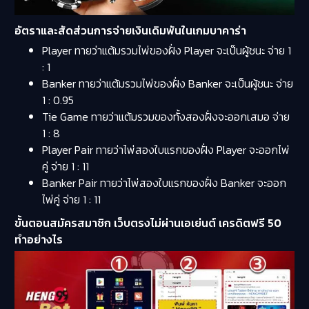
อัตราและสัดส่วนการจ่ายเงินเดิมพันในเกมบาคาร่า
Player ทายว่าแต้มรวมไพ่ของฝั่ง Player จะเป็นผู้ชนะ จ่าย 1
: 1
Banker ทายว่าแต้มรวมไพ่ของฝั่ง Banker จะเป็นผู้ชนะ จ่าย
1 : 0.95
Tie Game ทายว่าแต้มรวมของทั้งสองฝั่งจะออกเสมอ จ่าย
1 : 8
Player Pair ทายว่าไพ่สองใบแรกของฝั่ง Player จะออกไพ่
คู่ จ่าย 1 : 11
Banker Pair ทายว่าไพ่สองใบแรกของฝั่ง Banker จะออก
ไพ่คู่ จ่าย 1 : 11
ขั้นตอนสมัครสมาชิก เว็บตรงไม่ผ่านเอเย่นต์ เครดิตฟรี 50
ทำอย่างไร