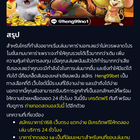
สรุป
สำหรับใครที่กำลังอยากเริ่มเล่นบาคาร่าบอกเลยว่าไม่ควรพลาดโปร
โมชั่นเกมบาคาร่าเพราะจะทำให้คุณรวยได้เร็วมากกว่าเดิม เพิ่ม
ความคุ้มค่าในการลงทุน เมื่อคุณเล่นพนันแล้วได้กำไรมากกว่าเสีย
รับรองเลยว่าคุณจะมีกำลังใจในการเล่นมากขึ้น และยิ่งทำให้มีแต่ได้
กับได้ นี่คือเคล็ดลับของเหล่าเซียนพนัน สมัคร
Heng99bet
เป็น
ทางเลือกที่ดี เว็บไซต์นี้มีระบบที่ใช้งานง่าย และเข้าถึงได้ง่าย
นอกจากนี้คุณยังสามารถรับบริการลูกค้าที่เป็นเอกลักษณ์ที่พร้อม
ให้ความช่วยเหลือตลอด 24 ชั่วโมง วันนี้รับ
เครดิตฟรี
ทันที พร้อม
กับดูการ
ถ่ายทอดสดบอลวันนี้
ได้อีกด้วย
บทความที่เกี่ยวข้อง
สมัครบาคาร่า168 เว็บตรง แตกง่าย มีเครดิตฟรีให้ทดลอง
เล่น บริการ 24 ชั่วโมง
บาคาร่าทดลอง sa เป็นที่นิยมเหมาะสำหรับคนที่ชอบเล่นเกม