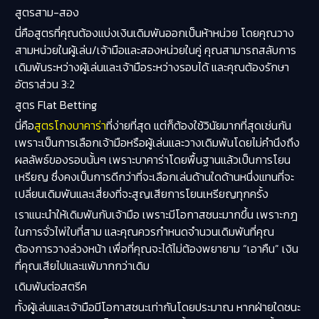
สูตรสาม-สอง
นี่คือสูตรที่คุณต้องแบ่งเงินเดิมพันออกเป็นห้าหน่วย โดยคุณวาง
สามหน่วยในผู้เล่น/เจ้ามือและสองหน่วยในคู่ คุณสามารถสลับการ
เดิมพันระหว่างผู้เล่นและเจ้ามือระหว่างรอบได้ และคุณต้องรักษา
อัตราส่วน 3:2
สูตร Flat Betting
นี่คือ
สูตรโกงบาคาร่า
ที่ง่ายที่สุด แต่ก็ต้องใช้วินัยมากที่สุดเช่นกัน
เพราะเป็นการเลือกเจ้ามือหรือผู้เล่นและวางเดิมพันโดยไม่คำนึงถึง
ผลลัพธ์ของรอบนั้นๆ เพราะบาคาร่าโดยพื้นฐานแล้วเป็นการโยน
เหรียญ ซึ่งคงเป็นการดีกว่าที่จะเลือกเล่นด้านใดด้านหนึ่งแทนที่จะ
เปลี่ยนเดิมพันและเสี่ยงที่จะสูญเสียการโยนเหรียญทุกครั้ง
เราแนะนำให้เดิมพันกับเจ้ามือ เพราะมีโอกาสชนะมากขึ้น เพราะกฎ
ในการจั่วไพ่ใบที่สาม และคุณควรกำหนดจำนวนเดิมพันที่คุณ
ต้องการวางล่วงหน้า เพื่อที่คุณจะได้ไม่ต้องพยายาม “เอาคืน” เงิน
ที่คุณเสียไปและแพ้มากกว่าเดิม
เดิมพันต่อสตรีค
ทั้งผู้เล่นและเจ้ามือมีโอกาสชนะเท่ากันโดยประมาณ หากฝ่ายใดชนะ