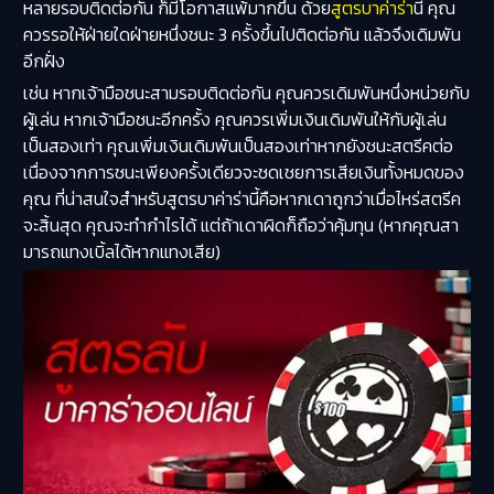
หลายรอบติดต่อกัน ก็มีโอกาสแพ้มากขึ้น ด้วย
สูตรบาค่าร่า
นี้ คุณ
ควรรอให้ฝ่ายใดฝ่ายหนึ่งชนะ 3 ครั้งขึ้นไปติดต่อกัน แล้วจึงเดิมพัน
อีกฝั่ง
เช่น หากเจ้ามือชนะสามรอบติดต่อกัน คุณควรเดิมพันหนึ่งหน่วยกับ
ผู้เล่น หากเจ้ามือชนะอีกครั้ง คุณควรเพิ่มเงินเดิมพันให้กับผู้เล่น
เป็นสองเท่า คุณเพิ่มเงินเดิมพันเป็นสองเท่าหากยังชนะสตรีคต่อ
เนื่องจากการชนะเพียงครั้งเดียวจะชดเชยการเสียเงินทั้งหมดของ
คุณ ที่น่าสนใจสำหรับสูตรบาค่าร่านี้คือหากเดาถูกว่าเมื่อไหร่สตรีค
จะสิ้นสุด คุณจะทำกำไรได้ แต่ถ้าเดาผิดก็ถือว่าคุ้มทุน (หากคุณสา
มารถแทงเบิ้ลได้หากแทงเสีย)