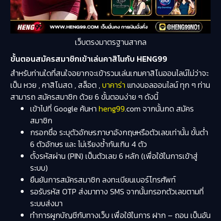
เว็บตรงมาตรฐานสากล
ขั้นตอนสมัครสมาชิกเข้าเล่นคาสิโนกับ HENG99
สำหรับท่านใดที่สนใจอยากจะเข้ารวมเล่นเกมคาสิโนออนไลน์ไม่ว่าจะ
เป็น หวย , คาสิโนสด , สล็อต ,
บาคาร่า
แทงบอลออนไลน์ ทุก ๆ ท่าน
สามารถ สมัครสมาชิก ด้วย 6 ขั้นตอนง่าย ๆ ดังนี้
เข้าไปที่ Google ค้นหา
heng99
.com จากนั้นกด สมัคร
สมาชิก
กรอกชื่อ ระบุตัวอักษรภาษาอังกฤษหรือตัวเลขเท่านั้น ขั้นต่ำ
6 ตัวอักษร และ ไม่เรียงซ้ำกันเกิน 4 ตัว
ตั้งรหัสผ่าน (PIN) เป็นตัวเลข 6 หลัก (เพื่อใช้ในการเข้าสู่
ระบบ)
ยืนยันการสมัครสมาชิก ลงทะเบียนเบอร์โทรศัพท์
รอรับรหัส OTP ส่งมาทาง SMS จากนั้นกรอกตัวเลขตามที่
ระบบส่งมา
ทำการผูกบัญชีกับทางเว็บ เพื่อใช้ในการ ฝาก – ถอน เป็นอัน