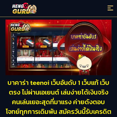
บาคาร่า teenoi เว็บอันดับ 1 เว็บแท้ เว็บ
ตรง ไม่ผ่านเอเยนต์ เล่นง่ายได้เงินจริง
คนเล่นเยอะสุดที่มาแรง ค่ายดังตอบ
โจทย์ทุกการเดิมพัน สมัครวันนี้รับเครดิต