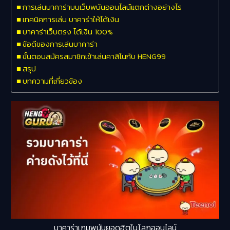
การเล่นบาคาร่าบนเว็บพนันออนไลน์แตกต่างอย่างไร
เทคนิคการเล่น บาคาร่าให้ได้เงิน
บาคาร่าเว็บตรง ได้เงิน 100%
ข้อดีของการเล่นบาคาร่า
ขั้นตอนสมัครสมาชิกเข้าเล่นคาสิโนกับ HENG99
สรุป
บทความที่เกี่ยวข้อง
บาคาร่าเกมพนันยอดฮิตในโลกออนไลน์