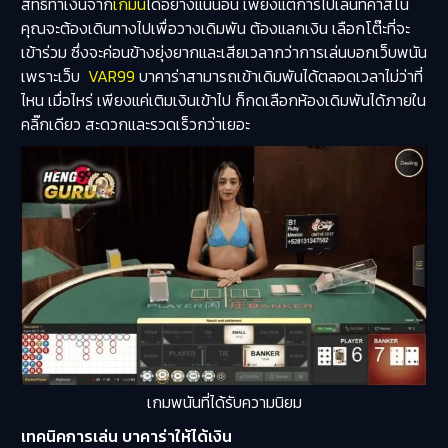
สิทธิทำเงินจาก
เกมนี้
ได้อย่างแน่นอน เพียงแต่การไปเล่นที่คาสิโน
คุณจะต้องเดินทางไปเพื่อวางเดิมพัน ต้องแลกเงิน เลือกโต๊ะที่จะ
เข้าร่วม ซึ่งจะค่อนข้างยุ่งยากและเสียเวลากว่าการเล่นบอกเว็บพนัน
เพราะเว็บ
VAR99
บาคาร่าสามารถเข้าเดิมพันได้ตลอดเวลาไม่ว่าที่
ไหน เมื่อไหร่ เพียงแค่เติมเงินเข้าไป ก็กดเลือกห้องเดิมพันได้ภายใน
คลิ๊กเดียว สะดวกและรวดเร็วกว่าเยอะ
เกมพนันที่ได้รับความนิยม
เทคนิคการเล่น บาคาร่าให้ได้เงิน