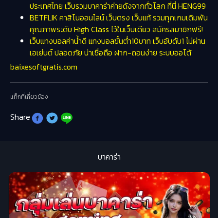
ประเทศไทย เว็บรวมบาคาร่าค่ายดังจากทั่วโลก ที่นี่ HENG99
BETFLIK คาสิโนออนไลน์ เว็บตรง เว็บแท้ รวมทุกเกมเดิมพัน
คุณภาพระดับ High Class ไว้ในเว็บเดียว สมัครสมาชิกฟรี!
เว็บแทงบอลค่าน้ำดี แทงบอลขั้นต่ำ10บาท เว็บอับดับ1 ไม่ผ่าน
เอเย่นต์ ปลอดภัย น่าเชื่อถือ ฝาก-ถอนง่าย ระบบออโต้
baixesoftgratis.com
แท็กที่เกี่ยวข้อง
Share
บาคาร่า