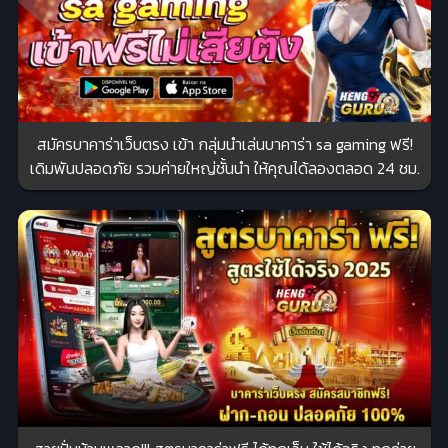
สมัครบาคาร่าเว็บตรง เข้า กลุ่มนําเล่นบาคาร่า sa gaming ฟรี!
เดิมพันปลอดภัย รวมค่ายใหญ่ชั้นนำ ให้คุณได้ลองตลอด 24 ชม.