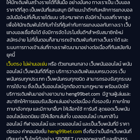
ให้นักเดิมพันสร้างรายได้ที่ล้นมือ อย่างมั่นคง ทางเราเป็น เว็บบอล
ราคาดีที่สุด เป็นพนันที่แสนสนุก มีคำแนะนำดีๆกับหลักการแทงบอล
ฉบับมือใหม่ที่เห็นรายได้แบบ จริงๆมาฝาก ยังมีค่าน้ำบอลที่ราคาสูง
เพื่อให้นักเดิมพันได้กับกำไรที่คุ้มค่ากับการแทงบอลกับทางเรา เว็บ
แทงบอลเชื่อถือได้ ยังมีการจัดโปรโมชั่นดีๆสำหรับสมาชิกใหม่
สมัครง่าย ไม่กี่ขั้นตอนก็สามารถเข้าเดิมพันกับทางเว็บเราได้ และ
ระบบการทางเข้าเล่นที่ทางเราพัฒนามาอย่างต่อเนื่องที่ทันสมัยกับ
ยุคนี้
เว็บตรง ไม่ผ่านเอเย่น
หรือ ตัวแทนคนกลาง เว็บพนันออนไลน์ พนัน
ออนไลน์ เว็บพนันที่ดีที่สุด บริการวางเดิมพันแบบครบวงจร เว็บ
พนันครบทุกประเภท เว็บพนันครบทุกชนิด สามารถรองรับทุกระบบ
การใช้งาน ซึ่งเป็นเว็บออนไลน์ถูกต้องตามกฎหมาย พร้อมเปิดให้
บริการเดิมพันมาอย่างยาวนาน heng99bet.com มีฐานผู้เล่นและ
สมาชิกให้การยอมรับเลือกเล่นอย่างต่อเนื่อง ทั้งรองรับ ภาษาไทย
ภาษาอังกฤษ และมีภาษาอื่นๆ ให้เลือกใช้ การันตี สุดยอดเว็บพนัน
ออนไลน์ยอดนิยม มีให้เลือกเล่นทั้ง บอลออนไลน์ เกมคาสิโน
ออนไลน์ กีฬาออนไลน์ และ หวยออนไลน์ และเป็นเว็บพนันที่มี ราคา
ต่อรอง ค่าคอมมิชชั่น
heng99bet.com
ซึ่งถือว่าเป็นอีกเว็บพนันที่
เทียบเท่าเว็บไซต์ดังอย่าง SBOBET มาตลอดหลายปี และคัดสรร