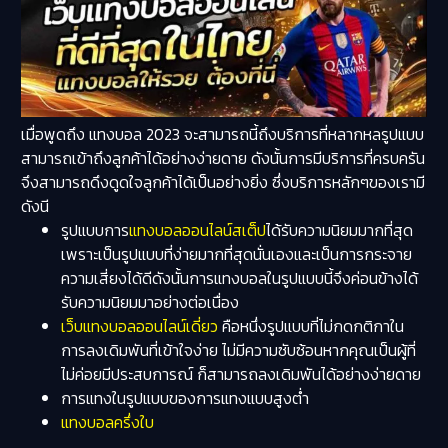
เมื่อพูดถึง แทงบอล 2023 จะสามารถนี้ถึงบริการที่หลากหลรูปแบบ
สามารถเข้าถึงลูกค้าได้อย่างง่ายดาย ดังนั้นการมีบริการที่ครบครัน
จึงสามารถดึงดูดใจลูกค้าได้เป็นอย่างยิ่ง ซึ่งบริการหลักๆของเรามี
ดังนี
รูปแบบการ
แทงบอลออนไลน์สเต็ป
ได้รับความนิยมมากที่สุด
เพราะเป็นรูปแบบที่ง่ายมากที่สุดนั่นเองและเป็นการกระจาย
ความเสี่ยงได้ดีดังนั้นการแทงบอลในรูปแบบนี้จึงค่อนข้างได้
รับความนิยมมาอย่างต่อเนื่อง
เว็บแทงบอลออนไลน์เดี่ยว
คือหนึ่งรูปแบบที่ไม่กดกติกาใน
การลงเดิมพันที่เข้าใจง่าย ไม่มีความซับซ้อนหากคุณเป็นผู้ที่
ไม่ค่อยมีประสบการณ์ ก็สามารถลงเดิมพันได้อย่างง่ายดาย
การแทงในรูปแบบของการแทงแบบสูงต่ำ
แทงบอลครึ่งใบ