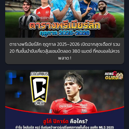
ตารางพรีเมียร์ลีก ฤดูกาล 2025–2026 เปิดฉากสุดเดือด! รวม
20 ทีมชั้นนำขับเคี่ยวลุ้นแชมป์ตลอด 380 แมตช์ ที่คอบอลไม่ควร
พลาด !