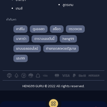
สูตรเกม
เกมส์
คำค้นหา
คาสิโน
ดูบอลสด
สล็อต
ตรวจหวย
บาคาร่า
ตารางบอลวันนี้
heng99
แทงบอลออนไลน์
ถ่ายทอดสดหวยรัฐบาล
เฮง99
HENG99 GURU © 2022 All rights reserved.