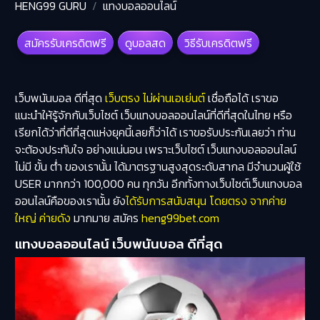
HENG99 GURU
แทงบอลออนไลน์
สมัครรับเครดิตฟรี
ดูบอลสด
วิธีรับเครดิตฟรี
เว็บพนันบอล ดีที่สุด
เว็บตรง ไม่ผ่านเอเย่นต์
เชื่อถือได้ เราขอ
แนะนำให้รู้จักกับเว็บไซต์ เว็บแทงบอลออนไลน์ที่ดีที่สุดในไทย หรือ
เรียกได้ว่าที่ดีที่สุดแห่งยุคนี้เลยก็ว่าได้ เราขอรับประกันเลยว่า ท่าน
จะต้องประทับใจ อย่างแน่นอน เพราะเว็บไซต์ เว็บแทงบอลออนไลน์
ไม่มี ขั้น ต่ํา ของเรานั้น ได้มาตรฐานสูงสุดระดับสากล มีจำนวนผู้ใช้
USER มากกว่า 100,000 คน ทุกวัน อีกทั้งทางเว็บไซต์เว็บแทงบอล
ออนไลน์คือของเรานั้น ยัง
ได้รับการสนับสนุน โดยตรง จากค่าย
ใหญ่ ค่ายดัง
มากมาย สมัคร
heng99bet.com
แทงบอลออนไลน์ เว็บพนันบอล ดีที่สุด