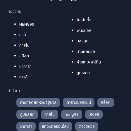
หมวดหมู่
โปรโมชั่น
HENG99
พนันบอล
หวย
บอลสด
คาสิโน
บ้านผลบอล
สล็อต
ค่ายเกม/คาสิโน
บาคาร่า
สูตรเกม
เกมส์
คำค้นหา
ถ่ายทอดสดหวยรัฐบาล
ตารางบอลวันนี้
สล็อต
ดูบอลสด
คาสิโน
heng99
เฮง99
บาคาร่า
แทงบอลออนไลน์
ตรวจหวย