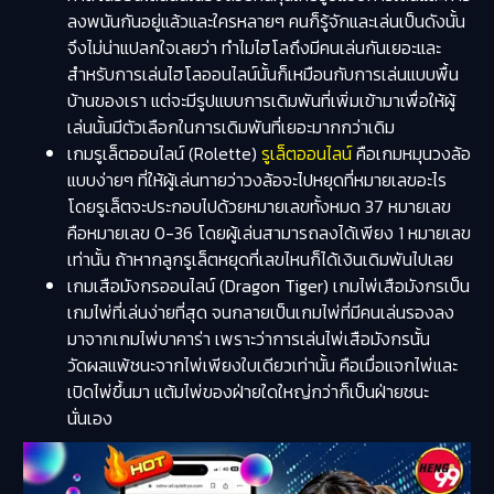
ลงพนันกันอยู่แล้วและใครหลายๆ คนก็รู้จักและเล่นเป็นดังนั้น
จึงไม่น่าแปลกใจเลยว่า ทำไมไฮโลถึงมีคนเล่นกันเยอะและ
สำหรับการเล่นไฮโลออนไลน์นั้นก็เหมือนกับการเล่นแบบพื้น
บ้านของเรา แต่จะมีรูปแบบการเดิมพันที่เพิ่มเข้ามาเพื่อให้ผู้
เล่นนั้นมีตัวเลือกในการเดิมพันที่เยอะมากกว่าเดิม
เกมรูเล็ตออนไลน์ (Rolette)
รูเล็ตออนไลน์
คือเกมหมุนวงล้อ
แบบง่ายๆ ที่ให้ผู้เล่นทายว่าวงล้อจะไปหยุดที่หมายเลขอะไร
โดยรูเล็ตจะประกอบไปด้วยหมายเลขทั้งหมด 37 หมายเลข
คือหมายเลข 0-36 โดยผู้เล่นสามารถลงได้เพียง 1 หมายเลข
เท่านั้น ถ้าหากลูกรูเล็ตหยุดที่เลขไหนก็ได้เงินเดิมพันไปเลย
เกมเสือมังกรออนไลน์ (Dragon Tiger)
เกมไพ่เสือมังกรเป็น
เกมไพ่ที่เล่นง่ายที่สุด จนกลายเป็นเกมไพ่ที่มีคนเล่นรองลง
มาจากเกมไพ่บาคาร่า เพราะว่าการเล่นไพ่เสือมังกรนั้น
วัดผลแพ้ชนะจากไพ่เพียงใบเดียวเท่านั้น คือเมื่อแจกไพ่และ
เปิดไพ่ขึ้นมา แต้มไพ่ของฝ่ายใดใหญ่กว่าก็เป็นฝ่ายชนะ
นั่นเอง