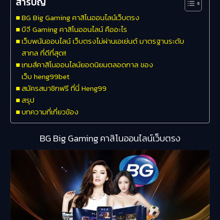
สารบัญ
BG Big Gaming คาสิโนออนไลน์เว็บตรง
บีจี Gaming คาสิโนออนไลน์ คืออะไร
เว็บพนันออนไลน์ เว็บตรงไม่ผ่านเอเย่นต์ มาตรฐานระดับ
สากล ที่ดีที่สุด!!
เกมส์คาสิโนออนไลน์ยอดนิยมตลอดกาล ของ
เว็บ heng99bet
สมัครสมาชิกฟรี ที่นี่ Heng99
สรุป
บทความที่เกี่ยวข้อง
BG Big Gaming คาสิโนออนไลน์เว็บตรง