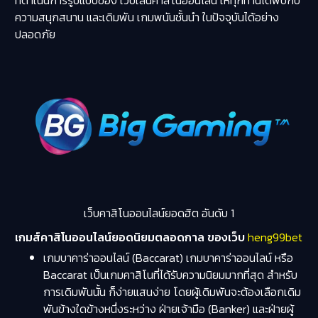
ความสนุกสนาน และเดิมพัน เกมพนันชั้นนำ ในปัจจุบันได้อย่าง
ปลอดภัย
เว็บคาสิโนออนไลน์ยอดฮิต อันดับ 1
เกมส์คาสิโนออนไลน์ยอดนิยมตลอดกาล ของเว็บ
heng99bet
เกมบาคาร่าออนไลน์ (Baccarat)
เกมบาคาร่าออนไลน์ หรือ
Baccarat เป็นเกมคาสิโนที่ได้รับความนิยมมากที่สุด สำหรับ
การเดิมพันนั้น ก็ง่ายแสนง่าย โดยผู้เดิมพันจะต้องเลือกเดิม
พันข้างใดข้างหนึ่งระหว่าง ฝ่ายเจ้ามือ (Banker) และฝ่ายผู้