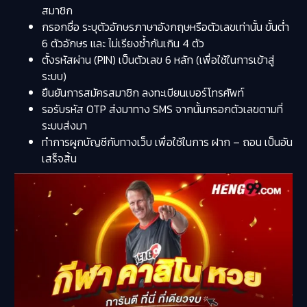
สมาชิก
กรอกชื่อ ระบุตัวอักษรภาษาอังกฤษหรือตัวเลขเท่านั้น ขั้นต่ำ
6 ตัวอักษร และ ไม่เรียงซ้ำกันเกิน 4 ตัว
ตั้งรหัสผ่าน (PIN) เป็นตัวเลข 6 หลัก (เพื่อใช้ในการเข้าสู่
ระบบ)
ยืนยันการสมัครสมาชิก ลงทะเบียนเบอร์โทรศัพท์
รอรับรหัส OTP ส่งมาทาง SMS จากนั้นกรอกตัวเลขตามที่
ระบบส่งมา
ทำการผูกบัญชีกับทางเว็บ เพื่อใช้ในการ ฝาก – ถอน เป็นอัน
เสร็จสิ้น