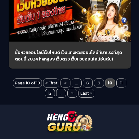
ซื้อหวยออนไลน์เว็บไหนดี เว็บแทงหวยออนไลน์ที่มาแรงที่สุด
ตอนนี้ 2024 heng99 เว็บตรง เว็บหวยออนไลน์อันดับ1
Page 10 of 19
« First
«
...
8
9
10
11
12
...
»
Last »