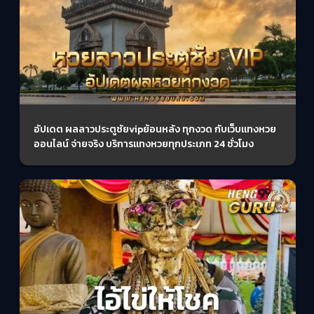
อัปเดต ผลลาวประตูชัยvipย้อนหลัง ทุกงวด กับเว็บแทงหวย
ออนไลน์ จ่ายจริง บริการแทงหวยทุกประเภท 24 ชั่วโมง