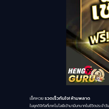
เช็คหวย
รวดเร็วทันใจ! ห้ามพลาด
ในยุคดิจิทัลที่เทคโนโลยีเข้ามามีบทบาทในชีวิตประจำว