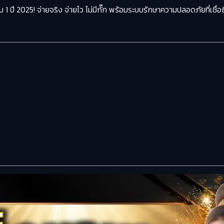
บ 1 ปี 2025! จ่ายจริง จ่ายไว ไม่มีกั๊ก พร้อมระบบรักษาความปลอดภัยที่เชื่