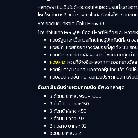
Heng99
เป็นเว็บไซต์หวยออนไลน์ยอดนิยมที่เปิดโอก
ไหนให้เล่นบ้าง? วันนี้เราจะมาไขข้อข้องใจให้ทุกคนกันค
หวยยอดนิยมที่หาเล่นได้ใน Heng99
โดยทั่วไปแล้ว Heng99 มักจะมีหวยให้เลือกเล่นหลากห
หวยรัฐบาล:
เป็นหวยที่คนไทยรู้จักกันดีที่สุด อ
หวยยี่กี:
หวยที่ออกรางวัลบ่อยที่สุดถึง 88 รอบต
หวยหุ้น:
หวยที่อ้างอิงผลจากดัชนีตลาดหุ้นต่างๆ เช่
หวยลาว
:
หวยที่อ้างอิงผลจากการออกรางวัลส
หวยหุ้นต่างประเทศ:
นอกจากหุ้นไทยแล้ว ยังมีหุ
หวยออนไลน์อื่นๆ:
อาจมีหวยประเภทอื่นๆ เพิ่มเติ
อัตราเริ่มต้นจ่ายหวยทุกชนิด อัพเดทล่าสุด
3 ตัวบน บาทละ 950-1,000
3 ตัวโต้ด บาทละ 150
3 ตัวหน้า/ล่าง 450
2 ตัวบน บาทละ 92
2 ตัวล่าง บาทละ 92
วิ่งบน บาทละ 3.2