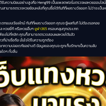
ที่ได้รับความนิยมอย่างสูงคือ Heng99 เป็นแพลตฟอร์มตรวจผลหวยออนไลน์ท
คุณสามารถตรวจหวยย้อนหลังที่คุณซื้อได้ทันทีที่ผลรางวัลออก ไม่ว่าจะเป็
ทแบบเรียลไทม์ ทันทีที่ผลรางวัลออก คุณจะรู้ผลทันที ไม่ต้องรอคอย
ล หวยยี่กี หรือหวยอื่นๆ
ยูฟ่า365
ครอบคลุมทุกประเภท
 เพียงไม่กี่คลิก คุณก็สามารถตรวจสอบผลหวยได้แล้ว
่น่าเชื่อถือ มั่นใจได้ในความถูกต้อง
ษาความปลอดภัยอย่างดี ข้อมูลของคุณจะถูกเก็บรักษาเป็นความลับ
ใดๆ ทั้งสิ้น