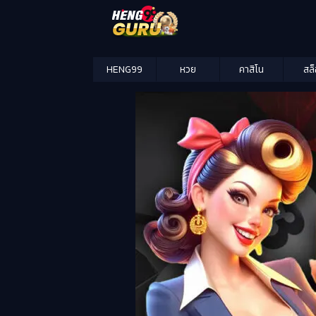
HENG99
หวย
คาสิโน
สล