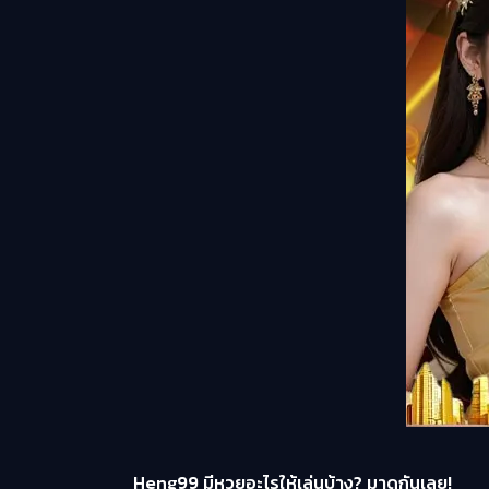
Heng99 มีหวยอะไรให้เล่นบ้าง? มาดูกันเลย!