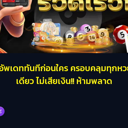
อัพเดททันทีก่อนใคร ครอบคลุมทุกหวยออน
เดียว ไม่เสียเงิน!! ห้ามพลาด
รี