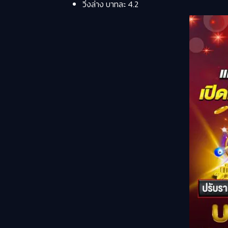
วิ่งล่าง บาทละ 4.2