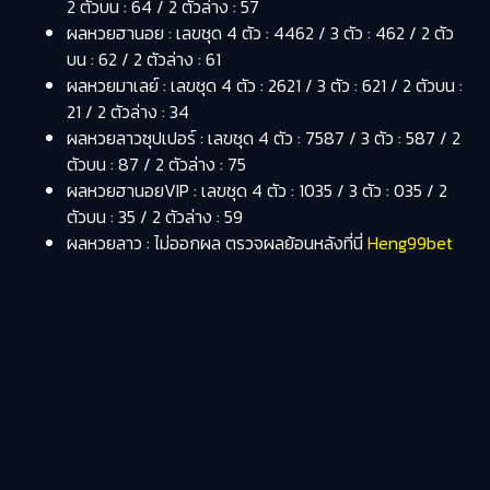
2 ตัวบน : 64 / 2 ตัวล่าง : 57
ผลหวยฮานอย : เลขชุด 4 ตัว : 4462 / 3 ตัว : 462 / 2 ตัว
บน : 62 / 2 ตัวล่าง : 61
ผลหวยมาเลย์ : เลขชุด 4 ตัว : 2621 / 3 ตัว : 621 / 2 ตัวบน :
21 / 2 ตัวล่าง : 34
ผลหวยลาวซุปเปอร์ : เลขชุด 4 ตัว : 7587 / 3 ตัว : 587 / 2
ตัวบน : 87 / 2 ตัวล่าง : 75
ผลหวยฮานอยVIP : เลขชุด 4 ตัว : 1035 / 3 ตัว : 035 / 2
ตัวบน : 35 / 2 ตัวล่าง : 59
ผลหวยลาว : ไม่ออกผล ตรวจผลย้อนหลังที่นี่
Heng99bet