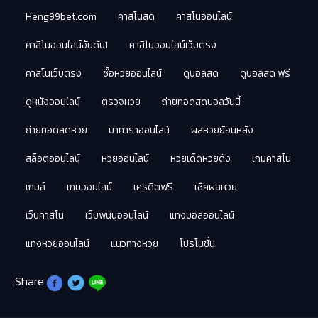
Heng99bet.com
คาสิโนสด
คาสิโนออนไลน์
คาสิโนออนไลน์อันดับ1
คาสิโนออนไลน์เว็บตรง
คาสิโนเว็บตรง
ซื้อหวยออนไลน์
ดูบอลสด
ดูบอลสด ฟรี
ดูหนังออนไลน์
ตรวจหวย
ถ่ายทอดสดบอลวันนี้
ถ่ายทอดสดหวย
บาคาร่าออนไลน์
ผลหวยย้อนหลัง
สล็อตออนไลน์
หวยออนไลน์
หวยเด็ดหวยดัง
เกมคาสิโน
เกมส์
เกมออนไลน์
เครดิตฟรี
เช็คผลหวย
เว็บคาสิโน
เว็บพนันออนไลน์
แทงบอลออนไลน์
แทงหวยออนไลน์
แนวทางหวย
โปรโมชั่น
Share