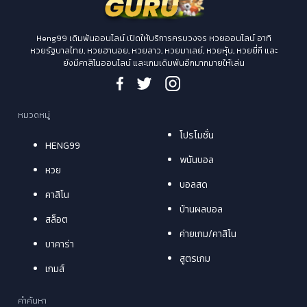
Heng99 เดิมพันออนไลน์ เปิดให้บริการครบวงจร หวยออนไลน์ อาทิ
หวยรัฐบาลไทย, หวยฮานอย, หวยลาว, หวยมาเลย์, หวยหุ้น, หวยยี่กี และ
ยังมีคาสิโนออนไลน์ และเกมเดิมพันอีกมากมายให้เล่น
หมวดหมู่
โปรโมชั่น
HENG99
พนันบอล
หวย
บอลสด
คาสิโน
บ้านผลบอล
สล็อต
ค่ายเกม/คาสิโน
บาคาร่า
สูตรเกม
เกมส์
คำค้นหา