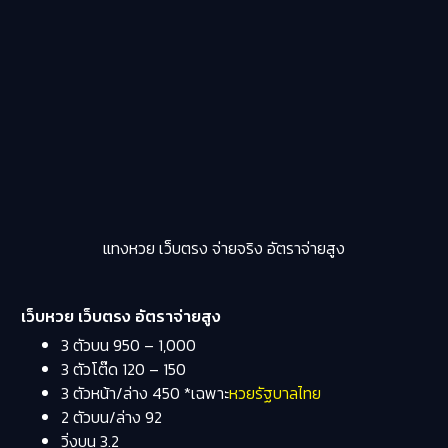
แทงหวย เว็บตรง จ่ายจริง อัตราจ่ายสูง
เว็บหวย เว็บตรง อัตราจ่ายสูง
3 ตัวบน 950 – 1,000
3 ตัวโต๊ด 120 – 150
3 ตัวหน้า/ล่าง 450 *เฉพาะ
หวยรัฐบาลไทย
2 ตัวบน/ล่าง 92
วิ่งบน 3.2