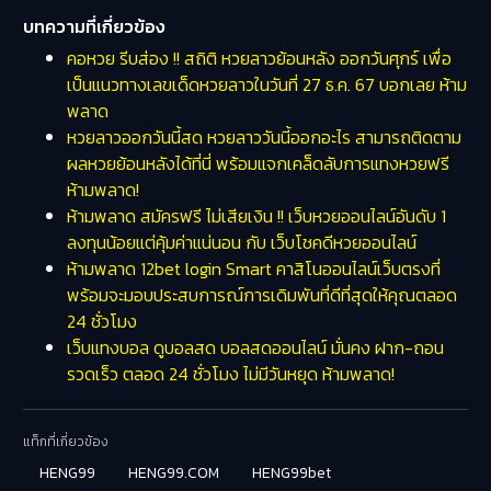
บทความที่เกี่ยวข้อง
คอหวย รีบส่อง !! สถิติ หวยลาวย้อนหลัง ออกวันศุกร์ เพื่อ
เป็นแนวทางเลขเด็ดหวยลาวในวันที่ 27 ธ.ค. 67 บอกเลย ห้าม
พลาด
หวยลาวออกวันนี้สด หวยลาววันนี้ออกอะไร สามารถติดตาม
ผลหวยย้อนหลังได้ที่นี่ พร้อมแจกเคล็ดลับการแทงหวยฟรี
ห้ามพลาด!
ห้ามพลาด สมัครฟรี ไม่เสียเงิน !! เว็บหวยออนไลน์อันดับ 1
ลงทุนน้อยแต่คุ้มค่าแน่นอน กับ เว็บโชคดีหวยออนไลน์
ห้ามพลาด 12bet login Smart คาสิโนออนไลน์เว็บตรงที่
พร้อมจะมอบประสบการณ์การเดิมพันที่ดีที่สุดให้คุณตลอด
24 ชั่วโมง
เว็บแทงบอล ดูบอลสด บอลสดออนไลน์ มั่นคง ฝาก-ถอน
รวดเร็ว ตลอด 24 ชั่วโมง ไม่มีวันหยุด ห้ามพลาด!
แท็กที่เกี่ยวข้อง
HENG99
HENG99.COM
HENG99bet