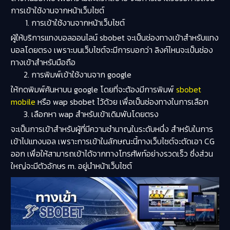
การเข้าใช้งานจากหน้าเว็บไซต์
การเข้าใช้งานจากหน้าเว็บไซต์
ผู้ให้บริการแทงบอลออนไลน์ sbobet จะเป็นช่องทางเข้าสำหรับแทง
บอลโดยตรง เพราะบนเว็บไซต์จะมีการบอกว่า ลิงค์ไหนจะเป็นช่อง
ทางเข้าสำหรับมือถือ
การพิมพ์เข้าใช้งานจาก google
ให้กดพิมพ์ค้นหาบน google โดยที่จะต้องมีการพิมพ์
sbobet
mobile
หรือ wap sbobet ไว้ด้วย เพื่อเป็นช่องทางในการเลือก
เลือกหา wap สำหรับเข้าเดิมพันโดยตรง
จะเป็นการเข้าสำหรับผู้ที่มีความชำนาญในระดับหนึ่ง สำหรับในการ
เข้าไปแทงบอล เพราะการเข้าในลักษณะนี้ทางเว็บไซต์จะตัดเอา CG
ออก เพื่อให้สามารถเข้าได้จากทางโทรศัพท์อย่างรวดเร็ว ซึ่งส่วน
ใหญ่จะมีตัวอักษร m. อยู่นำหน้าเว็บไซต์