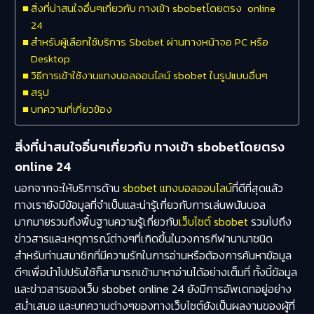
สิ่งที่น่าสนใจอื่นๆเกี่ยวกับ ทางเข้า sbobetโดยตรง online
24
สำหรับผู้เลือกใช้บริการ Sbobet ผ่านทางหน้าจอ PC หรือ
Desktop
วิธีการเข้าใช้งานแทงบอลออนไลน์ sbobet ในรูปแบบอื่นๆ
สรุป
บทความที่เกี่ยวข้อง
สิ่งที่น่าสนใจอื่นๆเกี่ยวกับ ทางเข้า sbobetโดยตรง
online 24
นอกจากจะให้บริการด้าน
sbobet แทงบอลออนไลน์
ที่ดีที่สุดแล้ว
ทางเรายังมีข้อมูลที่จำเป็นและน่ารู้เกี่ยวกับการเล่นพนันบอล
มากมายรวมถึงพื้นฐานความรู้เกี่ยวกับ
เว็บไซต์ sbobet
รวมไปถึง
ข่าวสารและเหตุการณ์ต่างๆที่เกิดขึ้นในวงการกีฬานานาชนิด
สำหรับท่านสมาชิกที่มีความรักในการอ่านหรือต้องการค้นหาข้อมูล
ดีๆเพื่อนำไปปรับใช้ก็สามารถเข้ามาหาอ่านได้อย่างเต็มที่ ทั้งนี้ข้อมูล
และข่าวสารของเว็บ sbobet online 24 ยังมีการอัพเดทอยู่อย่าง
สม่ำเสมอ และบทความต่างๆของทางเว็บไซต์ยังเป็นผลงานของผู้ที่