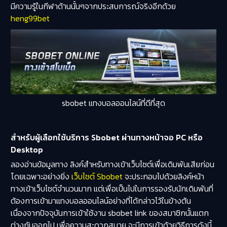
มีความรู้ในกีฬาด้านนั้นๆจากประสบการณ์จริงอีกด้วย
heng99bet
sbobet แทงบอลออนไลน์ที่ดีที่สุด
สำหรับผู้เลือกใช้บริการ Sbobet ผ่านทางหน้าจอ PC หรือ
Desktop
ลองอ่านข้อมูลทาง ลิงค์สำหรับทางเข้าเว็บไซต์เพื่อเดิมพันเสียก่อน
โดยเฉพาะอย่างยิ่ง
เว็บไซต์ Sbobet
จะประกอบไปด้วยลิงค์หน้า
ทางเข้าเว็บไซต์จำนวนมาก แต่เพื่อเป็นไปในการรองรับนักเดิมพันที่
ต้องการเข้ามาแทงบอลออนไลน์อย่างที่ได้กล่าวไว้ในข้างต้น
เนื่องจากปัจจุบันการเข้าใช้งาน sbobet link ของสมาชิกนั้นแตก
ต่างกันออกไป เพื่อความสะดวกสบาย จะมีการเข้าด้วยวิธีการดังนี้