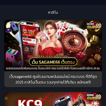
คาสิโน
เว็บsagame66 ศูนย์รวมเกมพนันออนไลน์ ครบวงจร ที่ดีที่สุด
2025 คาสิโนเว็บตรง รวมทุกค่ายไว้ที่เดียว สมัครฟรี!