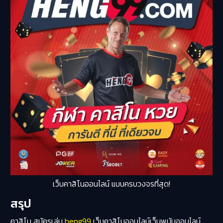
เว็บคาสิโนออนไลน์ แบบครบวงจรที่สุด!
สรุป
คาสิโน สมัครเล่น
heng99
เว็บคาสิโนออนไลน์เว็บพนันออนไลน์