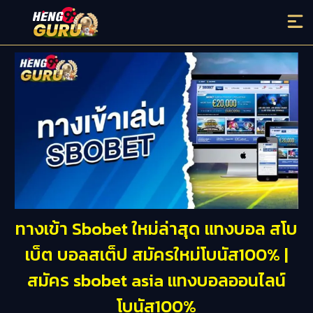
ทางเข้า Sbobet ใหม่ล่าสุด แทงบอล สโบ
เบ็ต บอลสเต็ป สมัครใหม่โบนัส100% |
สมัคร sbobet asia แทงบอลออนไลน์
โบนัส100%