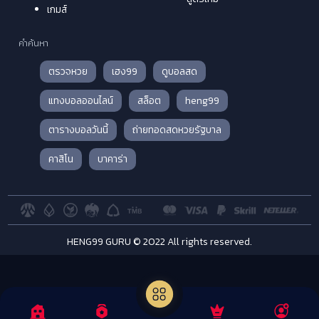
เกมส์
คำค้นหา
ตรวจหวย
เฮง99
ดูบอลสด
แทงบอลออนไลน์
สล็อต
heng99
ตารางบอลวันนี้
ถ่ายทอดสดหวยรัฐบาล
คาสิโน
บาคาร่า
HENG99 GURU © 2022 All rights reserved.