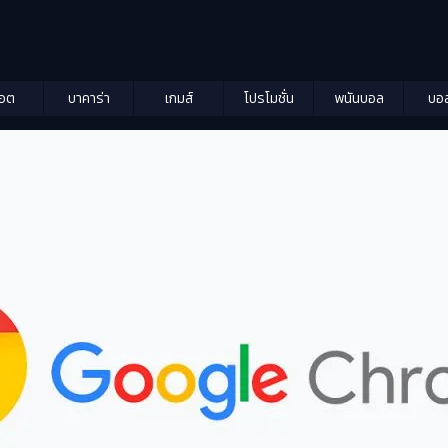
็อต
บาคาร่า
เกมส์
โปรโมชั่น
พนันบอล
บอ