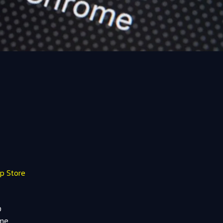
p Store
ง
rome