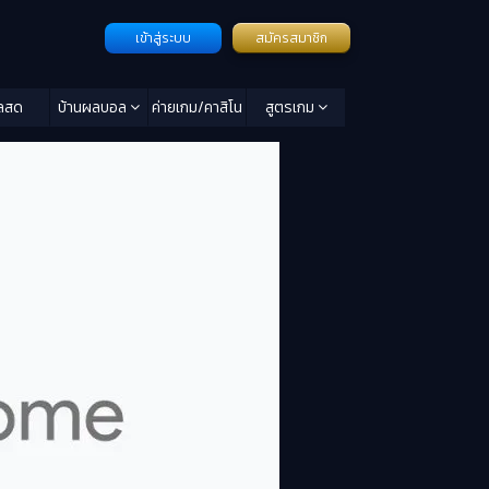
เข้าสู่ระบบ
สมัครสมาชิก
ลสด
บ้านผลบอล
ค่ายเกม/คาสิโน
สูตรเกม