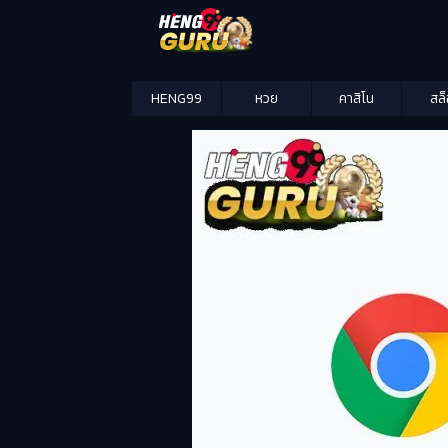
HENG99
หวย
คาสิโน
สล