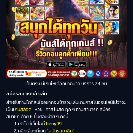
เว็บตรง มีเกมให้เลือกมากมาย บริการ 24 ชม.
สมัครสมาชิกเข้าเล่น
สำหรับท่านใดที่สนใจอยากจะเข้ารวมเล่นเกมคาสิโนออนไลน์ไม่ว่าจะ
เป็น
เกมสล็อต
, หวย , คาสิโนสด ทุก ๆ ท่านสามารถ สมัคร
สมาชิก ด้วย 6 ขั้นตอนง่าย ๆ ดังนี้
เข้าไปที่เว็บไซต์
heng99
คลิกเลือกที่เมนู
“สมัครสมาชิก”