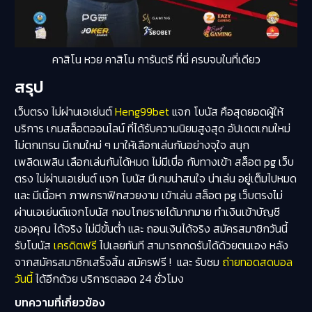
คาสิโน หวย คาสิโน การันตรี ที่นี่ ครบจบในที่เดียว
สรุป
เว็บตรง ไม่ผ่านเอเย่นต์
Heng99bet
แจก โบนัส คือสุดยอดผู้ให้
บริการ เกมสล็อตออนไลน์ ที่ได้รับความนิยมสูงสุด อัปเดตเกมใหม่
ไม่ตกเทรน มีเกมใหม่ ๆ มาให้เลือกเล่นกันอย่างจุใจ สนุก
เพลิดเพลิน เลือกเล่นกันได้หมด ไม่มีเบื่อ กับทางเข้า สล็อต pg เว็บ
ตรง ไม่ผ่านเอเย่นต์ แจก โบนัส มีเกมน่าสนใจ น่าเล่น อยู่เต็มไปหมด
และ มีเนื้อหา ภาพกราฟิกสวยงาม เข้าเล่น สล็อต pg เว็บตรงไม่
ผ่านเอเย่นต์แจกโบนัส กอบโกยรายได้มากมาย ทำเงินเข้าบัญชี
ของคุณ ได้จริง ไม่มีขั้นต่ำ และ ถอนเงินได้จริง สมัครสมาชิกวันนี้
รับโบนัส
เครดิตฟรี
ไปเลยทันที สามารถกดรับได้ด้วยตนเอง หลัง
จากสมัครสมาชิกเสร็จสิ้น สมัครฟรี ! และ รับชม
ถ่ายทอดสดบอล
วันนี้
ได้อีกด้วย บริการตลอด 24 ชั่วโมง
บทความที่เกี่ยวข้อง