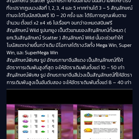
สัญลักษณ์ Scatter รูปอักษรภาษาจีนสีทอง นั้นมีความพิเศษ ตรง
ที่จะปรากฏบนวงล้อที่ 1, 2, 3, 4 และ 5 หากท่านได้ 3 – 5 สัญลักษณ์
ท่านจะได้โบนัสสปินฟรี 10 – 20 ครั้ง และ ได้รับการคูณเพิ่มตาม
จำนวน ตั้งแต่ x2 x4 x6 ไปเรื่อยๆ จนกว่าจะหมดสปินฟรี
สัญลักษณ์ Wild รูปนกยูง เป็นตัวแทนของสัญลักษณ์ทั้งหมด (
ยกเว้นสัญลักษณ์ Scatter ) สัญลักษณ์ Wild นั้นจะช่วยทำให้
โบนัสแตกง่ายขึ้นกว่าเดิม มีโอกาสได้รางวัลทั้ง Mega Win, Super
Win, และ SuperMega Win
สัญลักษณ์พิเศษ รูป อักษรภาษาจีนสีแดง เป็นสัญลักษณ์ที่ให้
อัตราการเดิมพันสูงที่สุด จะให้อัตราเดิมพันตั้งแต่ 10 – 50 เท่า
สัญลักษณ์พิเศษ รูป อักษรภาษาจีนสีม่วงเป็นสัญลักษณ์ที่ให้อัตรา
การเดิมพันสูงเป็นอันดับสอง จะให้อัตราเดิมพันตั้งแต่ 8 – 40 เท่า