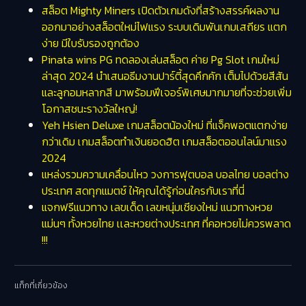
สล็อต Mighty Miners เปิดตัวเกมดังที่สร้างสรรค์ผลงาน
ออกมาอย่างสล็อตใหม่ไฟแรง ระบบเดิมพันเกมเสถียร แตก
ง่าย มีใบรับรองถูกต้อง
Pinata wins PG ทดลองเล่นสล็อต ค่าย Pg Slot เกมใหม่
ล่าสุด 2024 นำเสนอธีมงานปาร์ตี้สุดคึกคัก เต็มไปด้วยสีสัน
และลูกอมหลากสี มาพร้อมฟีเจอร์พิเศษมากมายที่จะช่วยเพิ่ม
โอกาสชนะรางวัลใหญ่!
Yeh Hsien Deluxe เกมสล็อตน้องใหม่ ที่แจ็คพอตแตกง่าย
กว่าเดิม เกมสล็อตทำเงินยอดฮิต เกมสล็อตออนไลน์มาแรง
2024
แหล่งรวมความเคลื่อนไหว วงการฟุตบอล บอลไทย บอลต่าง
ประเทศ สดทุกแมตช์ ให้คุณได้รู้ก่อนใครกับเราที่นี่
แจกฟรีแนวทาง เลขเด็ด เลขหนุ่มเชียงใหม่ แนวทางหวย
แม่นๆ ทั้งหวยไทย เเละหวยต่างประเทศ ที่คอหวยไม่ควรพลาด
!!!
แท็กที่เกี่ยวข้อง