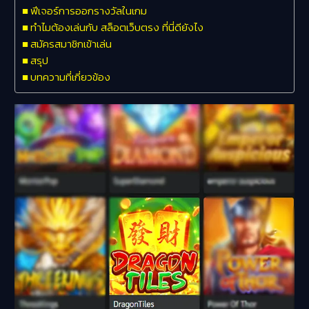
ฟีเจอร์การออกรางวัลในเกม
ทำไมต้องเล่นกับ สล็อตเว็บตรง ที่นี่ดียังไง
สมัครสมาชิกเข้าเล่น
สรุป
บทความที่เกี่ยวข้อง