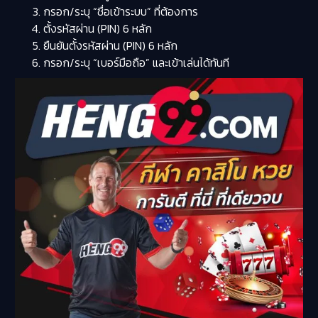
กรอก/ระบุ “ชื่อเข้าระบบ” ที่ต้องการ
ตั้งรหัสผ่าน (PIN) 6 หลัก
ยืนยันตั้งรหัสผ่าน (PIN) 6 หลัก
กรอก/ระบุ “เบอร์มือถือ” และเข้าเล่นได้ทันที