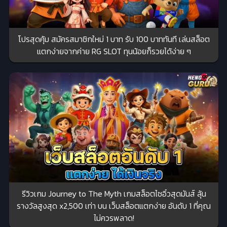
โปรสุดคุ้ม สมัครสมาชิกใหม่ 1 บาท รับ 100 บาททันที เล่นสล็อต
แตกง่ายจากค่าย RG SLOT ทุนน้อยก็รวยได้ง่าย ๆ
รีวิวเกม Journey to The Myth เกมสล็อตไซอิ๋วสุดมันส์ ลุ้น
รางวัลสูงสุด x2,500 เท่า บน เว็บสล็อตแตกง่าย อันดับ 1 ที่คุณ
ไม่ควรพลาด!