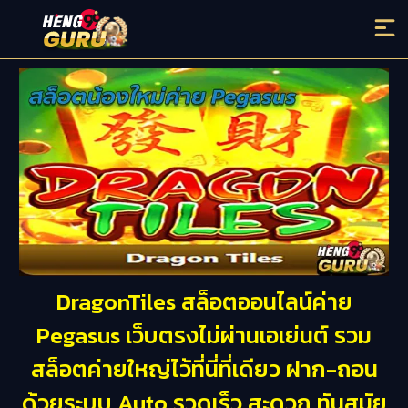
DragonTiles สล็อตออนไลน์ค่าย
Pegasus เว็บตรงไม่ผ่านเอเย่นต์ รวม
สล็อตค่ายใหญ่ไว้ที่นี่ที่เดียว ฝาก-ถอน
ด้วยระบบ Auto รวดเร็ว สะดวก ทันสมัย