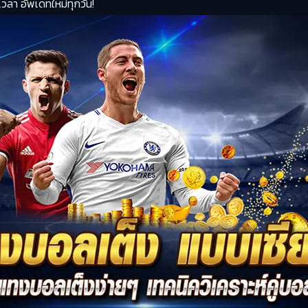
วลา อัพเดทใหม่ทุกวัน!