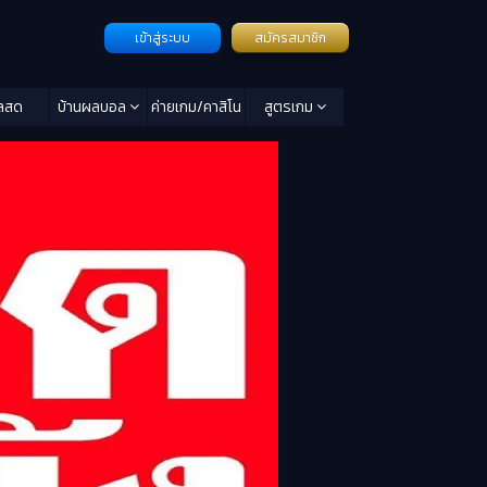
เข้าสู่ระบบ
สมัครสมาชิก
ลสด
บ้านผลบอล
ค่ายเกม/คาสิโน
สูตรเกม