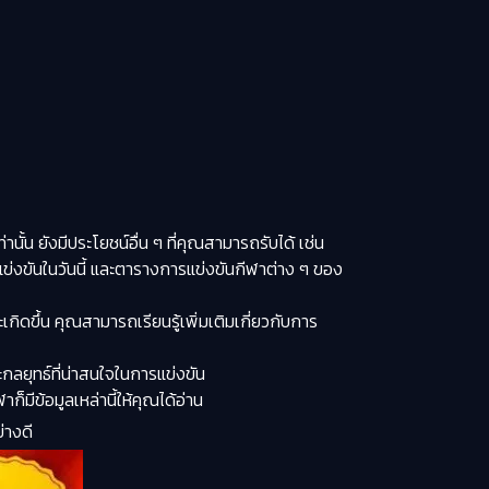
นั้น ยังมีประโยชน์อื่น ๆ ที่คุณสามารถรับได้ เช่น
รแข่งขันในวันนี้ และตารางการแข่งขันกีฬาต่าง ๆ ของ
กิดขึ้น คุณสามารถเรียนรู้เพิ่มเติมเกี่ยวกับการ
กลยุทธ์ที่น่าสนใจในการแข่งขัน
ก็มีข้อมูลเหล่านี้ให้คุณได้อ่าน
่างดี