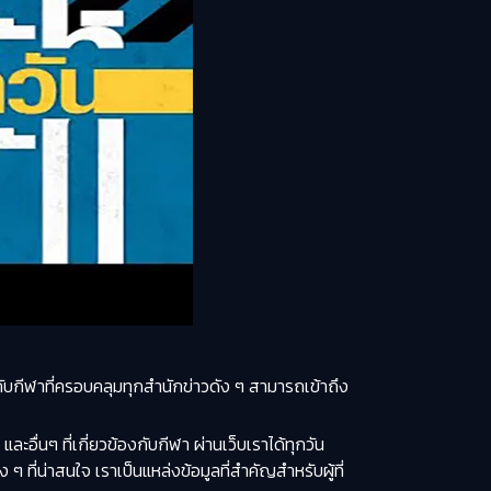
กับกีฬาที่ครอบคลุมทุกสำนักข่าวดัง ๆ สามารถเข้าถึง
และอื่นๆ ที่เกี่ยวข้องกับกีฬา ผ่านเว็บเราได้ทุกวัน
 ที่น่าสนใจ เราเป็นแหล่งข้อมูลที่สำคัญสำหรับผู้ที่