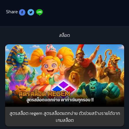
Share
สล็อต
สูตรสล็อต regem สูตรสล็อตแตกง่าย ตัวช่วยสร้างรายได้จาก
เกมสล็อต