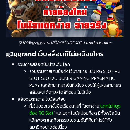
รูปภาพg2ggrandสล็อตเว็บตรงของ lekdedonline
g2ggrand เว็บสล็อตที่ไม่เหมือนใคร
รวมค่ายสล็อตชั้นนำระดับโลก
รวบรวมค่ายเกมชื่อดังไว้มากมาย เช่น RG SLOT, PG
SLOT, SLOTXO, JOKER GAMING, PRAGMATIC
PLAY และอีกมากมายในที่เดียว ช่วยให้ผู้เล่นสามารถ
สลับเล่นได้ตามสไตล์ที่ชอบ ไม่มีเบื่อ
สล็อตแตกง่าย โบนัสเพียบ
ที่เว็บของเราขึ้นชื่อเรื่องเกมที่ “แตกง่าย
แตกไม่หยุด
ต้อง RG Slot
” และแจกโบนัสบ่อยที่สุด มีทั้งฟรีสปิน
แจ็คพอต และกิจกรรมโปรโมชั่นที่คืนกำไรให้กับ
สมาชิกอย่างต่อเนื่อง