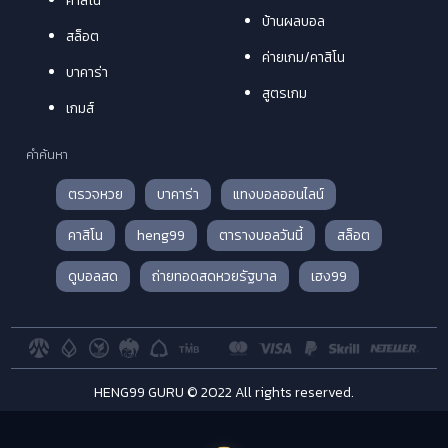
คาสิโน
บ้านผลบอล
สล็อต
ค่ายเกม/คาสิโน
บาคาร่า
สูตรเกม
เกมส์
คำค้นหา
ตรวจหวย
บาคาร่า
แทงบอลออนไลน์
คาสิโน
heng99
ตารางบอลวันนี้
สล็อต
ดูบอลสด
ถ่ายทอดสดหวยรัฐบาล
เฮง99
HENG99 GURU © 2022 All rights reserved.