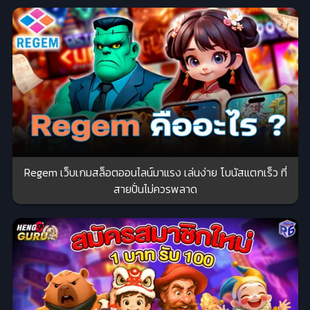
Regem เว็บเกมสล็อตออนไลน์มาแรง เล่นง่าย โบนัสแตกเร็ว ที่
สายปั่นไม่ควรพลาด