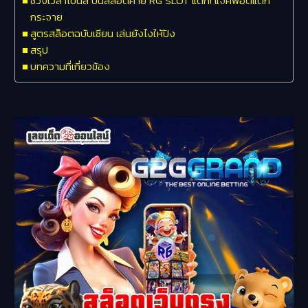
ช่วงเวลาโบนัส ปั่นสล็อตค่าย RG SLOT แตก! แจ็คพอตแตก
กระจาย
สูตรสล็อตฉบับเซียน เล่นยังไงให้ปัง
สรุป
บทความที่เกี่ยวข้อง