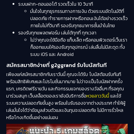
ระบบฝาก-ถอนออโต้ รวดเร็วใน 10 วินาที
มั่นใจในทุกธุรกรรมทางการเงิน ด้วยระบบอัตโนมัติที่
ปลอดภัย ทำรายการฝากหรือถอนเงินได้อย่างรวดเร็ว
ภายในไม่กี่วินาที รองรับทุกธนาคารชั้นนำในไทย
รองรับทุกแพลตฟอร์ม เล่นได้ทุกที่ ทุกเวลา
ไม่ว่าคุณจะใช้มือถือ แท็บเล็ต หรือคอมพิวเตอร์เว็บเรา
ก็ออกแบบให้รองรับทุกอุปกรณ์ เล่นลื่นไม่มีสะดุด ทั้ง
ระบบ iOS และ Android
สมัครสมาชิกง่ายที่ g2ggrand รับโบนัสทันที
เพียงแค่สมัครสมาชิกกับเราวันนี้ คุณจะได้รับ โบนัสต้อนรับทันที
พร้อมสิทธิพิเศษและโปรโมชั่นมากมาย ไม่ว่าจะเป็นโบนัสฝากครั้ง
แรก, เครดิตฟรีรายวัน และกิจกรรมแจกของรางวัลอื่นๆ ที่รอคุณ
มาร่วมสนุก เว็บสล็อตของเรายังมีบริการซื้อ
หวยลาววันนี้
และใช้
ระบบความปลอดภัยขั้นสูง พร้อมใบรับรองจากต่างประเทศ ทำให้ผู้
เล่นมั่นใจได้ว่าข้อมูลส่วนตัวและเงินทุนจะปลอดภัย ไม่มีการรั่วไหล
หรือโกงเกิดขึ้นอย่างแน่นอน