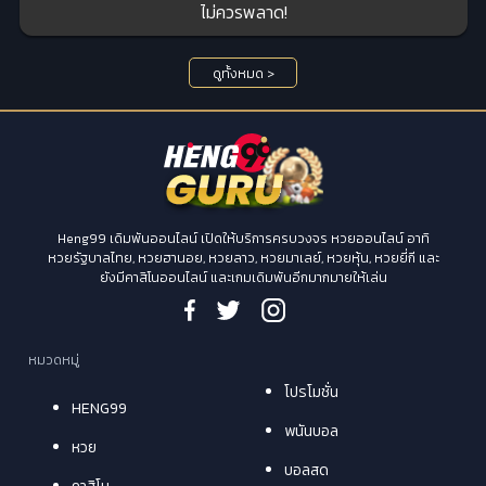
ไม่ควรพลาด!
ดูทั้งหมด >
Heng99 เดิมพันออนไลน์ เปิดให้บริการครบวงจร หวยออนไลน์ อาทิ
หวยรัฐบาลไทย, หวยฮานอย, หวยลาว, หวยมาเลย์, หวยหุ้น, หวยยี่กี และ
ยังมีคาสิโนออนไลน์ และเกมเดิมพันอีกมากมายให้เล่น
หมวดหมู่
โปรโมชั่น
HENG99
พนันบอล
หวย
บอลสด