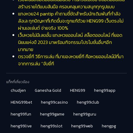
สร้างรายได้แบบล้นมือ ครอบคลุมความสนุกทุกรูปแบบ
แทงหวย24 pantip คำถามชี้ชัดสำหรับนักเดิมพันที่กำลัง
ลังเล ทุกปัญหาที่เกิดขึ้นจะถูกแก้ด้วย HENG99 เว็บตรงไม่
ผ่านเอเย่นต์ จ่ายจริง 100%
เว็บหวยไม่มีเลขอั้น แทงหวยออนไลน์ สล็อตออนไลน์ ที่ยอด
นิยมแห่งปี 2023 มาพร้อมกิจกรรมโปรโมชั่นอื่นๆอีก
มากมาย
ตรวจยี่กี วิธีการเล่น ที่มาของหวยยี่กี คือหวยออนไลน์มีที่มา
จากการเล่น “จับยี่กี
แท็กที่เกี่ยวข้อง
chudjen
Ganesha Gold
HENG99
heng99app
HENG99bet
heng99casino
heng99club
heng99fun
heng99game
heng99guru
heng99live
heng99slot
heng99web
hengpg