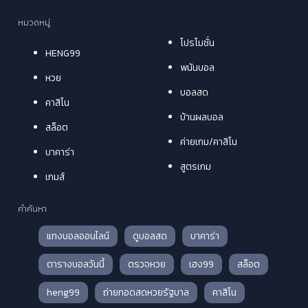
หมวดหมู่
โปรโมชั่น
HENG99
พนันบอล
หวย
บอลสด
คาสิโน
บ้านผลบอล
สล็อต
ค่ายเกม/คาสิโน
บาคาร่า
สูตรเกม
เกมส์
คำค้นหา
แทงบอลออนไลน์
ดูบอลสด
บาคาร่า
ตารางบอลวันนี้
ตรวจหวย
เฮง99
สล็อต
heng99
ถ่ายทอดสดหวยรัฐบาล
คาสิโน