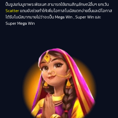
ป็นรูปแท่นบูชาพระพิฆเนศ สามารถใช้แทนสัญลักษณ์อื่นๆ ยกเว้น
Scatter
แถมยังช่วยทำให้เพิ่มโอกาสโบนัสแตกง่ายขึ้นและมีโอกาส
ได้รับโบนัสมากมายไม่ว่าจะเป็น Mega Win , Super Win และ
Super Mega Win