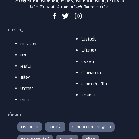
หวยรัฐบาลไทย, หวยฮานอย, หวยลาว, หวยมาเลย์, หวยหุ้น, หวยยี่กี และ
ยังมีคาสิโนออนไลน์ และเกมเดิมพันอีกมากมายให้เล่น
หมวดหมู่
โปรโมชั่น
HENG99
พนันบอล
หวย
บอลสด
คาสิโน
บ้านผลบอล
สล็อต
ค่ายเกม/คาสิโน
บาคาร่า
สูตรเกม
เกมส์
คำค้นหา
ตรวจหวย
บาคาร่า
ถ่ายทอดสดหวยรัฐบาล