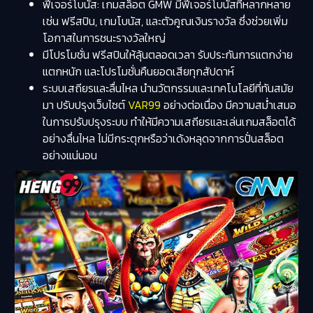
ฟีเจอร์โบนัส: เกมสล็อต GMW มีฟีเจอร์โบนัสที่หลากหลาย
เช่น ฟรีสปิน, เกมโบนัส, และตัวคูณเงินรางวัล ซึ่งช่วยเพิ่ม
โอกาสในการชนะรางวัลใหญ่
มีโปรโมชั่น ฟรีสปินให้ลุ้นตลอดเวลา รับประกันการแตกง่าย
แตกหนัก และโปรโมชั่นคืนยอดเสียทุกสัปดาห์
ระบบเสถียรและลื่นไหล นำนวัตกรรมและเทคโนโลยีที่ทันสมัย
มา ปรับปรุงเว็บไซต์
VAR99
อย่างต่อเนื่อง มีความสม่ำเสมอ
ในการปรับปรุงระบบ ทำให้มีความเสถียรและเล่นเกมสล็อตได้
อย่างลื่นไหล ไม่มีกระตุกหรือว่าเด้งหลุดจากการปั่นสล็อต
อย่างแน่นอน