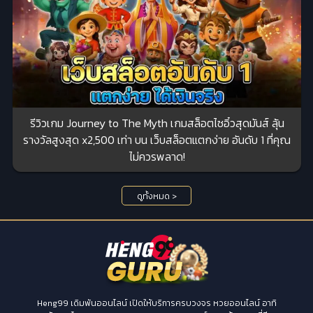
รีวิวเกม Journey to The Myth เกมสล็อตไซอิ๋วสุดมันส์ ลุ้น
รางวัลสูงสุด x2,500 เท่า บน เว็บสล็อตแตกง่าย อันดับ 1 ที่คุณ
ไม่ควรพลาด!
ดูทั้งหมด >
Heng99 เดิมพันออนไลน์ เปิดให้บริการครบวงจร หวยออนไลน์ อาทิ