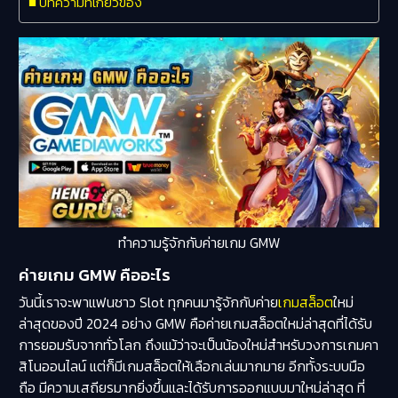
บทความที่เกี่ยวข้อง
ทำความรู้จักกับค่ายเกม GMW
ค่ายเกม GMW คืออะไร
วันนี้เราจะพาแฟนชาว Slot ทุกคนมารู้จักกับค่าย
เกมสล็อต
ใหม่
ล่าสุดของปี 2024 อย่าง GMW คือค่ายเกมสล็อตใหม่ล่าสุดที่ได้รับ
การยอมรับจากทั่วโลก ถึงแม้ว่าจะเป็นน้องใหม่สำหรับวงการเกมคา
สิโนออนไลน์ แต่ก็มีเกมสล็อตให้เลือกเล่นมากมาย อีกทั้งระบบมือ
ถือ มีความเสถียรมากยิ่งขึ้นและได้รับการออกแบบมาใหม่ล่าสุด ที่