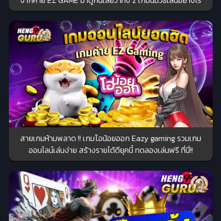
สายเกมห้ามพลาด !! เกมโอน้อยออก Eazy gaming รวมเกม
ออนไลน์เล่นง่าย สร้างรายได้ดียุคนี้ ทดลองเล่นฟรี ที่นี่!!