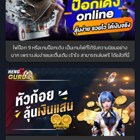
ไพ่ป๊อก 9 หรือเกมป๊อกเด้ง เป็นเกมไพ่ที่ได้รับความนิยมอย่าง
มาก เพราะเล่นง่ายและตื่นเต้น เร้าใจ สามารถเล่นฟรี ได้แล้วที่นี่