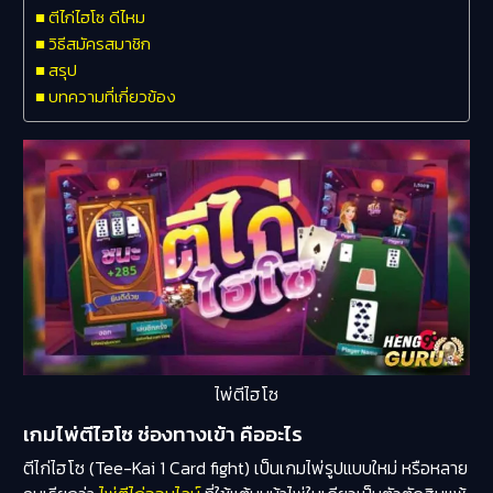
ตีไก่ไฮโซ ดีไหม
วิธีสมัครสมาชิก
สรุป
บทความที่เกี่ยวข้อง
ไพ่ตีไฮโซ
เกมไพ่ตีไฮโซ ช่องทางเข้า คืออะไร
ตีไก่ไฮโซ (Tee-Kai 1 Card fight) เป็นเกมไพ่รูปแบบใหม่ หรือหลาย