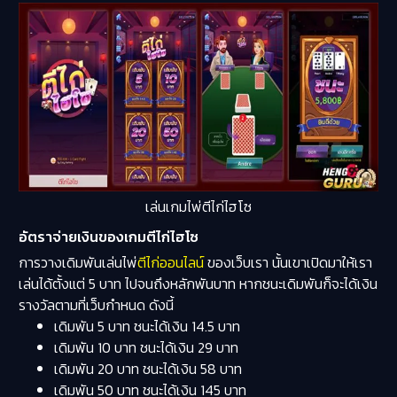
เล่นเกมไพ่ตีไก่ไฮโซ
อัตราจ่ายเงินของเกมตีไก่ไฮโซ
การวางเดิมพันเล่นไพ่
ตีไก่ออนไลน์
ของเว็บเรา นั้นเขาเปิดมาให้เรา
เล่นได้ตั้งแต่ 5 บาท ไปจนถึงหลักพันบาท หากชนะเดิมพันก็จะได้เงิน
รางวัลตามที่เว็บกำหนด ดังนี้
เดิมพัน 5 บาท ชนะได้เงิน 14.5 บาท
เดิมพัน 10 บาท ชนะได้เงิน 29 บาท
เดิมพัน 20 บาท ชนะได้เงิน 58 บาท
เดิมพัน 50 บาท ชนะได้เงิน 145 บาท