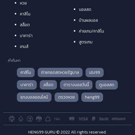
หวย
บอลสด
คาสิโน
บ้านผลบอล
สล็อต
ค่ายเกม/คาสิโน
บาคาร่า
สูตรเกม
เกมส์
คำค้นหา
คาสิโน
ถ่ายทอดสดหวยรัฐบาล
เฮง99
บาคาร่า
สล็อต
ตารางบอลวันนี้
ดูบอลสด
แทงบอลออนไลน์
ตรวจหวย
heng99
HENG99 GURU © 2022 All rights reserved.