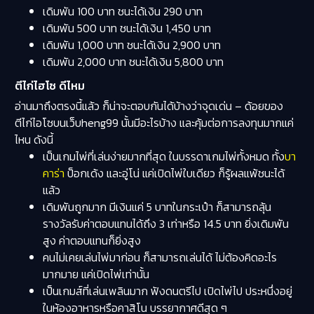
เดิมพัน 100 บาท ชนะได้เงิน 290 บาท
เดิมพัน 500 บาท ชนะได้เงิน 1,450 บาท
เดิมพัน 1,000 บาท ชนะได้เงิน 2,900 บาท
เดิมพัน 2,000 บาท ชนะได้เงิน 5,800 บาท
ตีไก่ไฮโซ ดีไหม
อ่านมาถึงตรงนี้แล้ว ก็น่าจะตอบกันได้บ้างว่าจุดเด่น – ด้อยของ
ตีไก่ไอโซบนเว็บheng99 นั้นมีอะไรบ้าง และคุ้มต่อการลงทุนมากแค่
ไหน ดังนี้
เป็นเกมไพ่ที่เล่นง่ายมากที่สุด ในบรรดาเกมไพ่ทั้งหมด ทั้ง
บา
คาร่า
ป็อกเด้ง และอู่โน่ แค่เปิดไพ่ใบเดียว ก็รู้ผลแพ้ชนะได้
แล้ว
เดิมพันถูกมาก มีเงินแค่ 5 บาทในกระเป๋า ก็สามารถลุ้น
รางวัลรับค่าตอบแทนได้ถึง 3 เท่าหรือ 14.5 บาท ยิ่งเดิมพัน
สูง ค่าตอบแทนก็ยิ่งสูง
คนไม่เคยเล่นไพ่มาก่อน ก็สามารถเล่นได้ ไม่ต้องคิดอะไร
มากมาย แค่เปิดไพ่เท่านั้น
เป็นเกมส์ที่เล่นเพลินมาก ฟังดนตรีไป เปิดไพ่ไป ประหนึ่งอยู่
ในห้องอาหารหรือคาสิโน บรรยากาศดีสุด ๆ