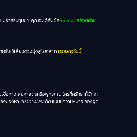
ม่ย่าศรีปทุมมา คุณจะได้สัมผัส
RG Slot สล็อตค่าย
ำหรับไว้เสี่ยงดวงมุ่งสู่โชคลาภ
หวยลาววันนี้
เชื่อทางไสยศาสตร์หรือพุทธคุณ ใครที่ศรัทธาก็มักจะ
กำลังมองหา
แนวทางเลขเด็ด
แบบมีความหมาย ลองจุด