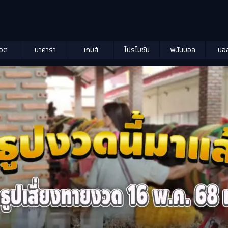
็อต
บาคาร่า
เกมส์
โปรโมชั่น
พนันบอล
บอ