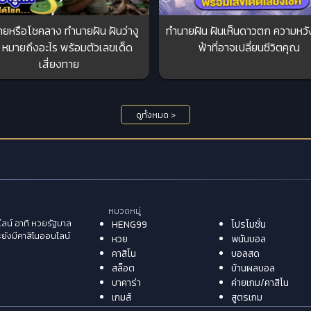
้ายหรือโชคลาง ทำนายฝัน ฝันว่างู
ทำนายฝัน ฝันเห็นดาวตก ความหว
 หมายถึงอะไร พร้อมตัวเลขเด็ด
ฟ้าที่อาจเปลี่ยนชีวิตคุณ
เสี่ยงทาย
ดูทั้งหมด >
หมวดหมู่
ลน์ อาทิ หวยรัฐบาล
HENG99
โปรโมชั่น
ะยังมีคาสิโนออนไลน์
หวย
พนันบอล
คาสิโน
บอลสด
สล็อต
บ้านผลบอล
บาคาร่า
ค่ายเกม/คาสิโน
เกมส์
สูตรเกม