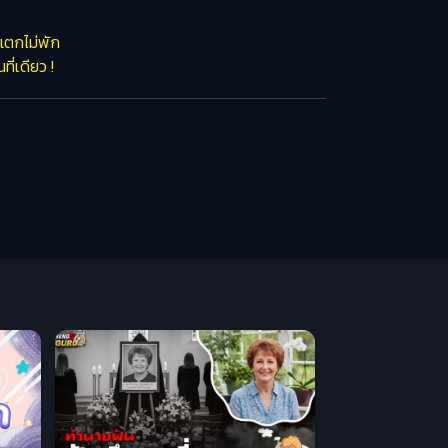
แตกไม่พัก
ี่เดียว !