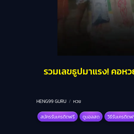
รวมเลขธูปมาแรง! คอหว
HENG99 GURU
หวย
สมัครรับเครดิตฟรี
ดูบอลสด
วิธีรับเครดิตฟ