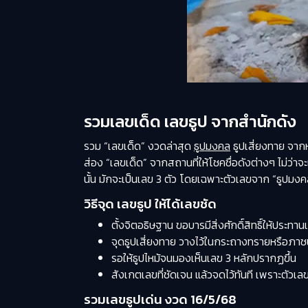
รวมเลขเด็ด เลขธูป จากสำนักดัง
รวม “เลขเด็ด” งวดล่าสุด
ธูปมงคล
ธูปเสี่ยงทาย จาก
ส่อง “เลขเด็ด” จากสถานที่ให้โชคชื่อดังต่างๆ ไม่ว่าจ
นั้น มักจะเป็นเลข 3 ตัว โดยเฉพาะตัวเลขจาก “ธูปมงคล” ห
วิธีจุด เลขธูป ให้ได้เลขชัด
ตั้งจิตอธิษฐาน ขอบารมีสิ่งศักดิ์สิทธิ์ให้ประทาน
จุดธูปเสี่ยงทาย วางไว้ในกระถางทรายหรือภา
รอให้ธูปไหม้จนมองเห็นเลข 3 หลักปรากฏขึ้น
สังเกตเลขที่ชัดเจน แล้วจดไว้ทันที เพราะตัวเ
รวมเลขธูปเด่น งวด 16/5/68