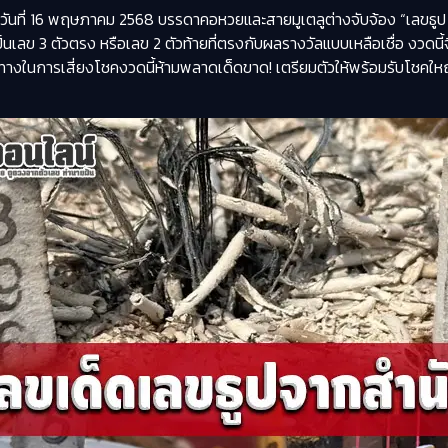
ันที่ 16 พฤษภาคม 2568 บรรดาคอหวยและสายมูเตลูต่างจับจ้อง “เลขธูป 
จะเป็นเลข 3 ตัวตรง หรือเลข 2 ตัวท้ายที่ตรงกับผลรางวัลแบบเหลือเชื่อ งวดนี
แนวทางในการเสี่ยงโชคงวดนี้ห้ามพลาดเด็ดขาด! เตรียมตัวให้พร้อมรับโชคให