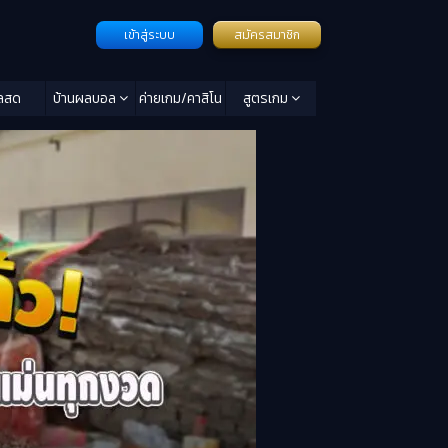
เข้าสู่ระบบ
สมัครสมาชิก
ลสด
บ้านผลบอล
ค่ายเกม/คาสิโน
สูตรเกม