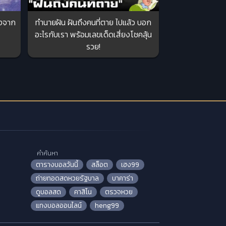
ังจาก
ทำนายฝัน ฝันถึงคนที่ตาย ไปแล้ว บอก
อะไรกับเรา พร้อมเลขเด็ดเสี่ยงโชคลุ้น
รวย!
คำค้นหา
ตารางบอลวันนี้
สล็อต
เฮง99
ถ่ายทอดสดหวยรัฐบาล
บาคาร่า
ดูบอลสด
คาสิโน
ตรวจหวย
แทงบอลออนไลน์
heng99