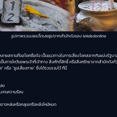
รูปภาพรวมเลขเด็ดเลขธูปจากสำนักดังของ lekdedonline
หลายสถานที่ขอโชคชื่อดัง เป็นแนวทางในการเสี่ยงโชคสลากกินแบ่งรัฐบาล
ะเป็นการไหว้ขอพรเจ้าที่เจ้าทาง สิ่งศักดิ์สิทธิ์ หรือสิ่งศรัทธาจากสำนักดั
รือ “ธูปเสี่ยงทาย” ซึ่งได้รวบรวมไว้ ที่นี่
เลข
ชนะทนความร้อน
ลขอาจหล่นหรือคลุมเครือหลังไหม้หมด