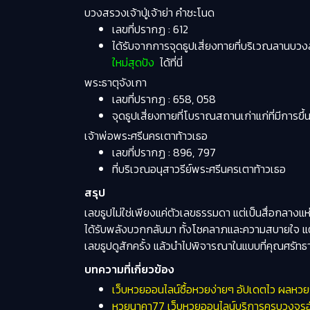
บวงสรวงเจ้าปู่เจ้าย่า คำชะโนด
เลขที่ปรากฏ : 612
ได้รับจากการจุดธูปเสี่ยงทายที่บริเวณลานบว
ใหม่สุดปัง
ได้ที่นี่
พระธาตุจังเกา
เลขที่ปรากฏ : 658, 058
จุดธูปเสี่ยงทายที่โบราณสถานเก่าแก่ที่มีการข
เจ้าพ่อพระศรีนครเตาท้าวเธอ
เลขที่ปรากฏ : 896, 797
ที่บริเวณอนุสาวรีย์พระศรีนครเตาท้าวเธอ
สรุป
เลขธูปไม่ใช่เพียงแค่ตัวเลขธรรมดา แต่เป็นสื่อกลาง
ได้รับพลังบวกกลับมา ทั้งโชคลาภและความสบายใจ 
เลขธูปดูสักครั้ง แล้วนำไปพิจารณาในแบบที่คุณศรัทธา
บทความที่เกี่ยวข้อง
เว็บหวยออนไลน์ซื้อหวยง่ายๆ อัปเดตไว ผลหวยรัฐ
หวยนาคา77 เว็บหวยออนไลน์บริการครบวงจรอันด