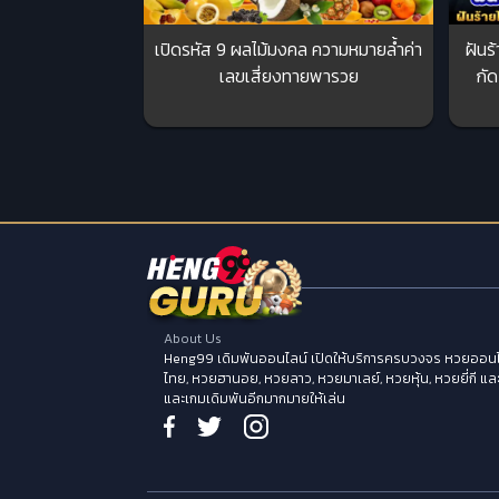
เปิดรหัส 9 ผลไม้มงคล ความหมายล้ำค่า
ฝันร
เลขเสี่ยงทายพารวย
กัด
About Us
Heng99 เดิมพันออนไลน์ เปิดให้บริการครบวงจร หวยออนไ
ไทย, หวยฮานอย, หวยลาว, หวยมาเลย์, หวยหุ้น, หวยยี่กี แล
และเกมเดิมพันอีกมากมายให้เล่น