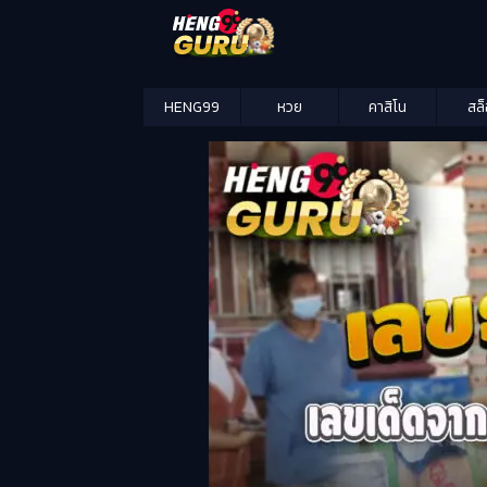
HENG99
หวย
คาสิโน
สล