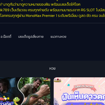
ปล่า? มาดูกันว่ามาดูความหมายของฝัน พร้อมเลขเด็ดให้โชค
lik789 เว็บเดียวจบ ครบทุกค่ายดัง พร้อมเกมมาแรงจาก RG SLOT โบนัส
โลกครบทุกคู่ผ่าน MonoMax Premier 1 ระดับพรีเมี่ยม ดูสด ชัด ครบ จบในท
 อ.น๊อตตี้
เลขเด็ดธูปเสี่ยงทาย
แนวทางหวย
หวย