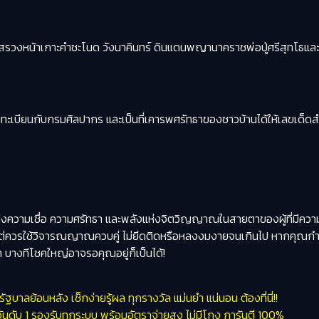
งสรวงหน้าเกาะคำชะโนด วังนาคินทร์ ดินแดนพญานาคราชพ่อปู่ศรีสุทโธและแ
ึ้นทะเบียนกับกรมศิลปากร และเป็นที่เคารพศรัทธาของชาวบ้านได้ให้เลขเด็ดส
แห่งความเชื่อ ความศรัทธา และพลังแห่งจิตวิญญาณในสายตาของผู้ที่มีความ
แต่ควรใช้วิจารณญาณควบคู่ ไม่ยึดติดหรือหลงงมงายจนเกินไป หากคุณ
 บางทีโชคใหญ่อาจรอคุณอยู่ก็เป็นได้!
บาลย้อนหลัง เช็กง่ายรู้ผล ทุกรางวัล แม่นยำ แน่นอน ต้องที่นี่!!
ับ 1 รองรับทุกระบบ พร้อมอัตราจ่ายสูง ไม่มีโกง การันตี 100%