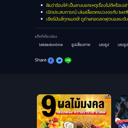
ฝันว่าร้องไห้ เป็นลางบอกเหตุเรื่องไม่ดีหรือเ
เปิดประสบการณ์ เล่นสล็อตครบวงจรกับ betf
เชียร์มันส์ทุกแมตช์! ดูถ่ายทอดสดฟุตบอลระดับ
แท็กที่เกี่ยวข้อง
lekdedonline
ธูปเสี่ยงทาย
เลขธูป
เลขธูป
Share