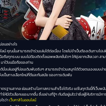
่บ่อนอย่างไร
์ คุณนั้นสามารถเข้าร่วมเล่นได้ต่อเนื่อง โดยไม่จำเป็นต้องเดินทางไปเล่
ถือทุกระบบ แบบไม่ต้องติดตั้งแอพพลิเคชั่นใดๆ ให้ยุ่งยากเสียเวลา สา
ำ มาไว้บนมือถือของท่าน
้นั่งเล่นอยู่ที่บ่อนเดิมพันจริงๆ สามารถเข้าร่วมสนุกได้ด้วยตนเองแบบง่าย
จึงเป็นทางเลือกใหม่ที่ดีและทันสมัย ของการเดิมพัน
ด้มาตรฐานสากล ย่อมสร้างโอกาสความสำเร็จได้จริง แต่ในทุกวันนี้ที่เว็บพนั
ห้มีตัวเลือกเยอะมากขึ้น ซึ่งอย่างที่รู้ๆ กันดีอยู่แล้วว่ายิ่งผู้ให้บริการมีก
งไรว่า
เว็บคาสิโนออนไลน์