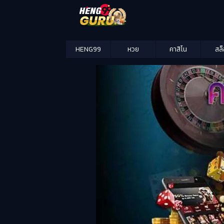
HENG99
หวย
คาสิโน
สล