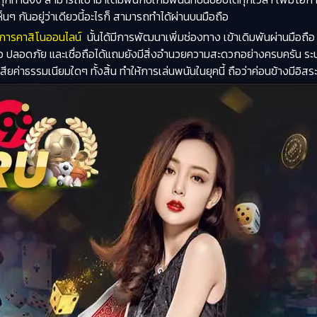
็นๆ กันอยู่ว่าเดียวนี้อะไรก็ สามารถทำได้ผ่านบนมือถือ
ิการคาสิโนออนไลน์
นั้นได้มีการพัฒนาเพิ่มช่องทาง เข้าเดิมพันผ่านมือถือ 
ร็ว ปลอดภัย และเชื่อถือได้แถมยังมีสิ่งอำนวยความสะดวกอย่างครบครัน ร
ค่าธรรมเนียมใดๆ ทั้งสิ้น ทำให้การเล่นพนันในยุคนี้ ถือว่าค่อนข้างมีอิส