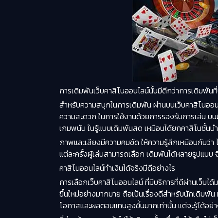
การเดิมพันเว็บคาสิโนออนไลน์นั้นมีดีกว่าการเดิมพันที
สำหรับความสนุกในการเดิมพัน ผ่านบนเว็บคาสิโนออนไลน
ความสะดวก ในการใช้งานด้วยการรองรับการเล่น บนมือ
เกมพนัน ในรู้แบบเดิมพันสด เหมือนได้ยกคาสิโนชั้นน
ภาพและเสียงมีความคมชัด ให้ความรู้สึกเหมือนกับว่า ได
แต่ละครั้งผู้เล่นสามารถเลือก เดิมพันได้หลายรูปแบบ 
คาสิโนออนไลน์ทำเงินได้จริงมีดีอย่างไร
การเลือกเว็บคาสิโนออนไลน์ ที่มีบริการที่ดีผ่านเว็บไ
ขึ้นใหม่อย่างมากมาย ถือเป็นเรื่องดีสำหรับนักเดิมพัน ทำใ
โอกาสและผลตอบแทนสูงขึ้นมากเท่านั้น แต่จะรู้ได้อย่า