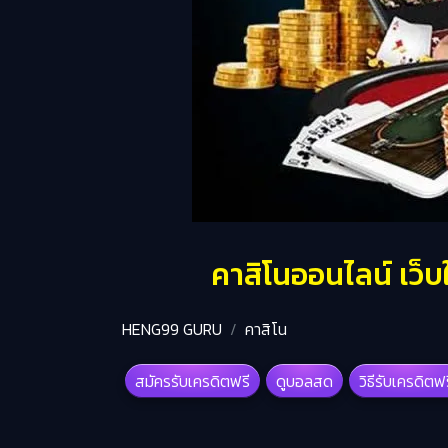
คาสิโนออนไลน์ เว็
HENG99 GURU
คาสิโน
สมัครรับเครดิตฟรี
ดูบอลสด
วิธีรับเครดิตฟ