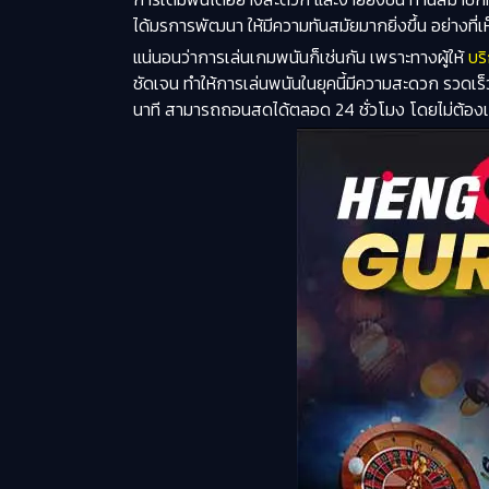
ได้มรการพัฒนา ให้มีความทันสมัยมากยิ่งขึ้น อย่างที่เห
แน่นอนว่าการเล่นเกมพนันก็เช่นกัน เพราะทางผู้ให้
บร
ชัดเจน ทำให้การเล่นพนันในยุคนี้มีความสะดวก รวดเ
นาที สามารถถอนสดได้ตลอด 24 ชั่วโมง โดยไม่ต้องเสีย