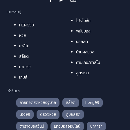
หมวดหมู่
โปรโมชั่น
HENG99
พนันบอล
หวย
บอลสด
คาสิโน
บ้านผลบอล
สล็อต
ค่ายเกม/คาสิโน
บาคาร่า
สูตรเกม
เกมส์
คำค้นหา
ถ่ายทอดสดหวยรัฐบาล
สล็อต
heng99
เฮง99
ตรวจหวย
ดูบอลสด
ตารางบอลวันนี้
แทงบอลออนไลน์
บาคาร่า