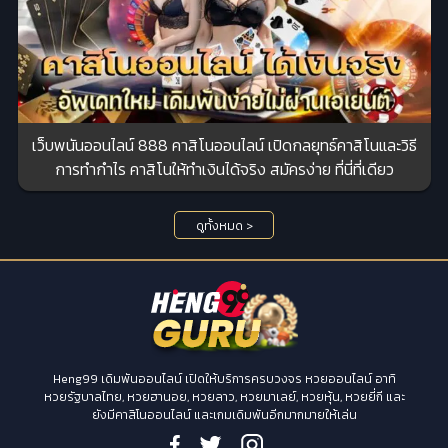
เว็บพนันออนไลน์ 888 คาสิโนออนไลน์ เปิดกลยุทธ์คาสิโนและวิธี
การทำกำไร คาสิโนให้ทำเงินได้จริง สมัครง่าย ที่นี่ที่เดียว
ดูทั้งหมด >
Heng99 เดิมพันออนไลน์ เปิดให้บริการครบวงจร หวยออนไลน์ อาทิ
หวยรัฐบาลไทย, หวยฮานอย, หวยลาว, หวยมาเลย์, หวยหุ้น, หวยยี่กี และ
ยังมีคาสิโนออนไลน์ และเกมเดิมพันอีกมากมายให้เล่น