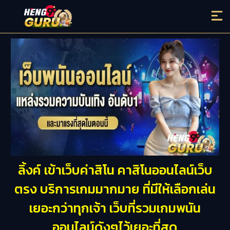
ลิ้งค์ เข้าเว็บค่าสิโน คาสิโนออนไลน์เว็บ
ตรง บริการเกมมากมาย ที่มีให้เลือกเล่น
เยอะกว่าทุกเจ้า เว็บที่รวมเกมพนัน
ออนไลน์ดังๆไว้เยอะที่สุด