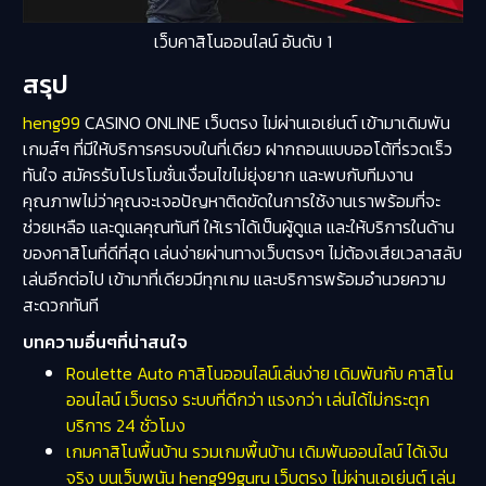
เว็บคาสิโนออนไลน์ อันดับ 1
สรุป
heng99
CASINO ONLINE เว็บตรง ไม่ผ่านเอเย่นต์ เข้ามาเดิมพัน
เกมส์ๆ ที่มีให้บริการครบจบในที่เดียว ฝากถอนแบบออโต้ที่รวดเร็ว
ทันใจ สมัครรับโปรโมชั่นเงื่อนไขไม่ยุ่งยาก และพบกับทีมงาน
คุณภาพไม่ว่าคุณจะเจอปัญหาติดขัดในการใช้งานเราพร้อมที่จะ
ช่วยเหลือ และดูแลคุณทันที ให้เราได้เป็นผู้ดูแล และให้บริการในด้าน
ของคาสิโนที่ดีที่สุด เล่นง่ายผ่านทางเว็บตรงๆ ไม่ต้องเสียเวลาสลับ
เล่นอีกต่อไป เข้ามาที่เดียวมีทุกเกม และบริการพร้อมอำนวยความ
สะดวกทันที
บทความอื่นๆที่น่าสนใจ
Roulette Auto คาสิโนออนไลน์เล่นง่าย เดิมพันกับ คาสิโน
ออนไลน์ เว็บตรง ระบบที่ดีกว่า แรงกว่า เล่นได้ไม่กระตุก
บริการ 24 ชั่วโมง
เกมคาสิโนพื้นบ้าน รวมเกมพื้นบ้าน เดิมพันออนไลน์ ได้เงิน
จริง บนเว็บพนัน heng99guru เว็บตรง ไม่ผ่านเอเย่นต์ เล่น