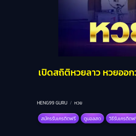
เปิดสถิติหวยลาว หวยออกว
HENG99 GURU
หวย
สมัครรับเครดิตฟรี
ดูบอลสด
วิธีรับเครดิตฟ