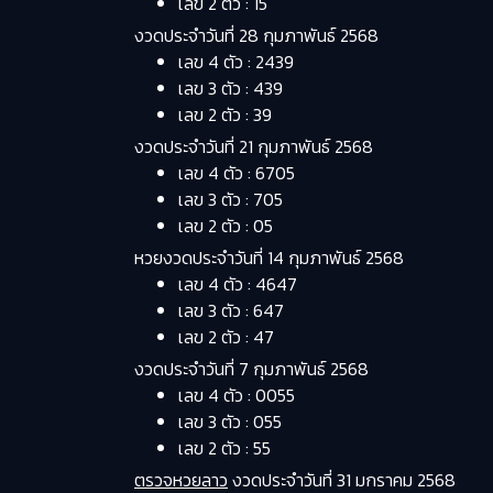
เลข 2 ตัว : 15
งวดประจำวันที่ 28 กุมภาพันธ์ 2568
เลข 4 ตัว : 2439
เลข 3 ตัว : 439
เลข 2 ตัว : 39
งวดประจำวันที่ 21 กุมภาพันธ์ 2568
เลข 4 ตัว : 6705
เลข 3 ตัว : 705
เลข 2 ตัว : 05
หวยงวดประจำวันที่ 14 กุมภาพันธ์ 2568
เลข 4 ตัว : 4647
เลข 3 ตัว : 647
เลข 2 ตัว : 47
งวดประจำวันที่ 7 กุมภาพันธ์ 2568
เลข 4 ตัว : 0055
เลข 3 ตัว : 055
เลข 2 ตัว : 55
ตรวจหวยลาว
งวดประจำวันที่ 31 มกราคม 2568