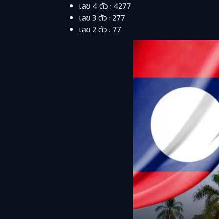
เลข 4 ตัว : 4277
เลข 3 ตัว : 277
เลข 2 ตัว : 77