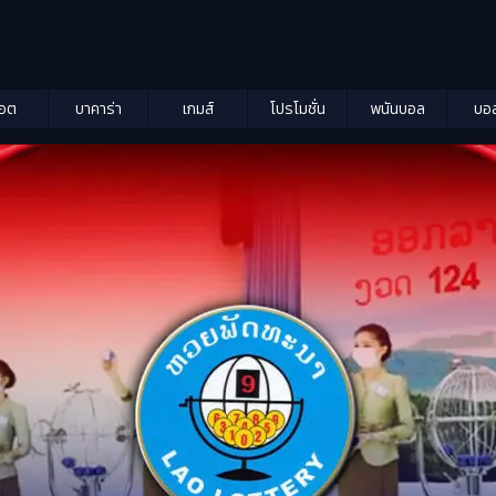
็อต
บาคาร่า
เกมส์
โปรโมชั่น
พนันบอล
บอ