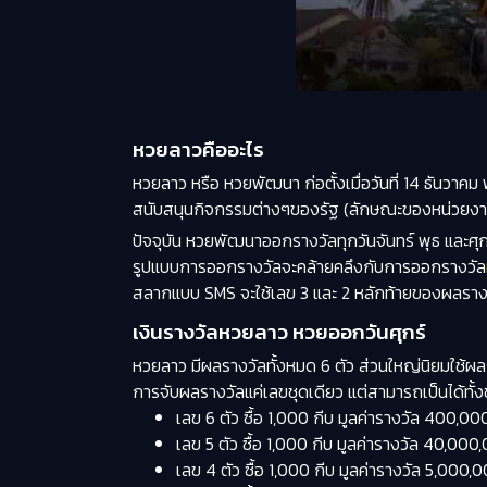
หวยลาวคืออะไร
หวยลาว หรือ หวยพัฒนา ก่อตั้งเมื่อวันที่ 14 ธันวาคม
สนับสนุนกิจกรรมต่างๆของรัฐ (ลักษณะของหน่วยงาน
ปัจจุบัน หวยพัฒนาออกรางวัลทุกวันจันทร์ พุธ และศุ
รูปแบบการออกรางวัลจะคล้ายคลึงกับการออกรางวัล
สลากแบบ SMS จะใช้เลข 3 และ 2 หลักท้ายของผลรางว
เงินรางวัลหวยลาว หวยออกวันศุกร์
หวยลาว มีผลรางวัลทั้งหมด 6 ตัว ส่วนใหญ่นิยมใช้ผลรางว
การจับผลรางวัลแค่เลขชุดเดียว แต่สามารถเป็นได้ทั้งชุด
เลข 6 ตัว ซื้อ 1,000 กีบ มูลค่ารางวัล 400,
เลข 5 ตัว ซื้อ 1,000 กีบ มูลค่ารางวัล 40,00
เลข 4 ตัว ซื้อ 1,000 กีบ มูลค่ารางวัล 5,000