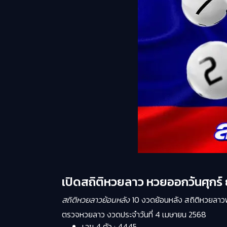
เปิดสถิติหวยลาว หวยออกวันศุกร์ 
สถิติหวยลาวย้อนหลัง
10 งวดย้อนหลัง สถิติหวยลาวพ
ตรวจหวยลาว งวดประจำวันที่ 4 เมษายน 2568
เลข 4 ตัว : 4445