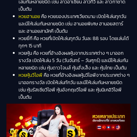
เล่นกันหลายชนิด เช่น ลาวอาเซียน ลาวทีวี และ ลาวกาชาด
เป็นต้น
หวยฮานอย
คือ หวยของประเทศเวียดนาม เปิดให้เล่นทุกวัน
และมีให้เล่นกันหลายชนิด เช่น ฮานอยพิเศษ ฮานอยสตาร์
และ ฮานอยสามัคคี เป็นต้น
หวยยี่กี คือ หวยที่เปิดให้เล่นทุกวัน วันละ 88 รอบ โดยเล่นได้
ทุกๆ 15 นาที
หวยหุ้น คือ หวยที่อ้างอิงผลหุ้นจากประเทศต่าง ๆ มาออก
รางวัล เปิดให้เล่น 5 วัน (วันจันทร์ – วันศุกร์) และมีให้เล่นกัน
หลายชนิด เช่น หุ้นดาวโจนส์ หุ้นฮั่งเส็ง และ หุ้นไทย เป็นต้น
หวยหุ้นวีไอพี
คือ หวยที่อ้างอิงผลหุ้นวีไอพีจากประเทศต่าง ๆ
มาออกรางวัล เปิดให้เล่นทักวัน และมีให้เล่นกันหลายชนิด
เช่น หุ้นรัสเซียวีไอพี หุ้นอังกฤษวีไอพี และ หุ้นนิเคอิวีไอพี
เป็นต้น