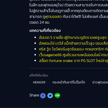
ในลีก และฟุตบอลยุโรป ด้วยความสามารถในการจบสกอร์ แ
ไปสู่ความสำเร็จในฤดูกาลนี้! หากคุณต้องการติดตาม
สามารถ ดู
ฟุตบอลสด
กับเราได้ฟรี! ไม่เพียงแค่ เอ็
ตลอด 24 ชม.
บทความที่เกี่ยวข้อง
อัปเดต 5 รายชื่อ ผู้รักษาประตูอัตราเซฟสูงสุ
อัลฟอนโซ่ เดวีส์ แบ็กซ้ายความเร็วสูง ของเสือใ
คริส วู้ด โชว์ฟอร์มสุดร้อนแรง กดแฮตทริก!
เว็บsagame66 ศูนย์รวมเกมพนันออนไลน์ ครบวงจร
สล็อต fortune snake จาก PG SLOT ใหม่ล่าส
แท็กที่เกี่ยวข้อง
HENG99
กองหน้าทีมชาติโมร็อกโก
ข่าวฟุตบอล
Share