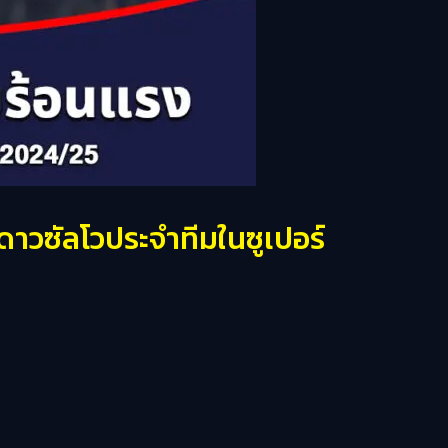
่นดาวซัลโวประจำทีมในซูเปอร์