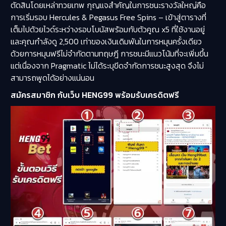
ตัดสินโดยเหล่าทวยเทพ กุญแจสำคัญในการชนะรางวัลใหญ่คือ
การเริ่มรอบ Hercules & Pegasus Free Spins – เข้าสู่ตารางที่
เต็มไปด้วยไวด์ระหว่างรอบโบนัสพร้อมกับตัวคูณ x5 ที่ใช้งานอยู่
และคุณกำลังดู 2,500 เท่าของเงินเดิมพันในการหมุนครั้งเดียว
ด้วยการหมุนฟรีไม่จำกัดตามทฤษฎี การชนะมีแนวโน้มที่จะเพิ่มขึ้น
แต่เนื่องจาก Pragmatic ไม่ได้ระบุขีดจำกัดการชนะสูงสุด จึงไม่
สามารถพูดได้อย่างแน่นอน
สมัครสมาชิก กับเว็บ HENG99 พร้อมรับเครดิตฟรี