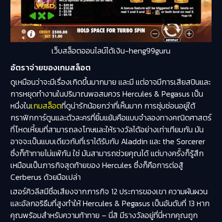
เว็บสล็อตออนไลน์ได้เงิน-heng99guru
อัตราจ่ายของเกมสล็อต
ดูเหมือนว่าจะมีเรื่องเกิดขึ้นมากมาย และมี แต่อาจมีการเสียสปินและ
การหยุดทำงานในปริมาณพอสมควร Hercules & Pegasus เป็น
หนึ่งใน
เกมสล็อต
ที่ดูน่ารักน้อยกว่าที่เห็นมาก การซุ่มซ่อนอยู่ใต้
กราฟิกการ์ตูนและตัวละครที่ยิ้มแย้มคือแบบจำลองทางคณิตศาสตร์
ที่โหดเหี้ยมที่สามารถลงโทษและให้รางวัลได้อย่างเท่าเทียมกัน มัน
อาจจะเป็นแบบเดียวกับที่เราได้รับกับ Aladdin และ the Sorcerer
ซึ่งก็ท้าทายไม่แพ้กัน ใช่ มันสามารถช่วยคุณได้ แต่บางครั้งก็รู้สึก
เหมือนเป็นภารกิจสุดท้ายของ Hercules ซึ่งก็คือการต่อสู้
Cerberus ด้วยมือเปล่า
เฮอร์คิวลีสมีชื่อเสียงจากภารกิจ 12 ประการของเขา ความผันผวน
และอัลกอริธึมที่สูงทำให้ Hercules & Pegasus เป็นอันดับที่ 13 หาก
คุณพร้อมสำหรับความท้าทาย – นี่สิ มีรางวัลอยู่ที่นี่หากคุณถูก