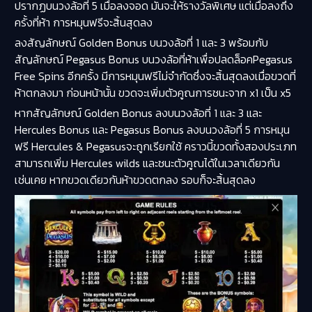
ปรากฏบนวงล้อที่ 5 เมื่อลงจอด มันจะให้รางวัลพิเศษ แต่เมื่อลงถึง
ครั้งที่ห้า การหมุนฟรีจะสิ้นสุดลง
ลงสัญลักษณ์ Golden Bonus บนวงล้อที่ 1 และ 3 พร้อมกับ
สัญลักษณ์ Pegasus Bonus บนวงล้อที่ห้าเพื่อปลดล็อคPegasus
Free Spins อีกครั้ง มีการหมุนฟรีไม่จำกัดซึ่งจะสิ้นสุดลงเมื่อขวดที่
ห้าตกลงมา ก่อนหน้านั้น ขวดจะเพิ่มตัวคูณการชนะจาก x1 เป็น x5
หากสัญลักษณ์ Golden Bonus ลงบนวงล้อที่ 1 และ 3 และ
Hercules Bonus และ Pegasus Bonus ลงบนวงล้อที่ 5 การหมุน
ฟรี Hercules & Pegasusจะถูกเรียกใช้ คราวนี้ขวดทั้งสองประเภท
สามารถเพิ่ม Hercules wilds และชนะตัวคูณได้ในเวลาเดียวกัน
เช่นเคย หากขวดเดียวกันห้าขวดตกลง รอบก็จะสิ้นสุดลง