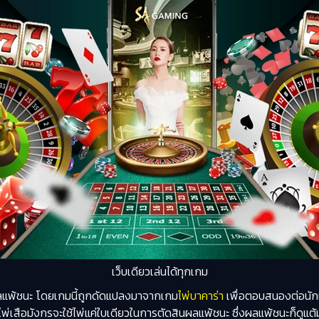
เว็บเดียวเล่นได้ทุกเกม
นผลแพ้ชนะ โดยเกมนี้ถูกดัดแปลงมาจากเกม
ไพ่บาคาร่า
เพื่อตอบสนองต่อนักเดิ
ไพ่เสือมังกรจะใช้ไพ่แค่ใบเดียวในการตัดสินผลแพ้ชนะ ซึ่งผลแพ้ชนะก็ดูแต้