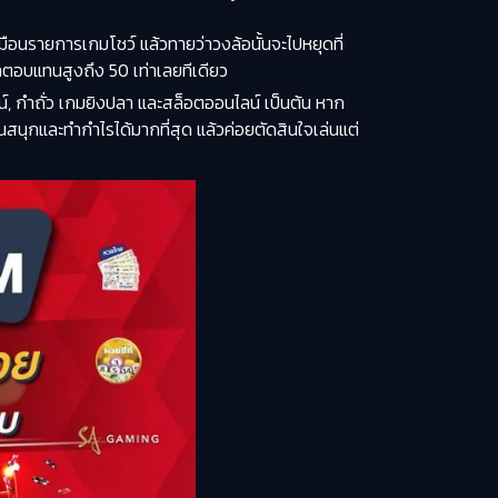
หมือนรายการเกมโชว์ แล้วทายว่าวงล้อนั้นจะไปหยุดที่
ัลตอบแทนสูงถึง 50 เท่าเลยทีเดียว
ไลน์, กำถั่ว เกมยิงปลา และสล็อตออนไลน์ เป็นต้น หาก
่นสนุกและทำกำไรได้มากที่สุด แล้วค่อยตัดสินใจเล่นแต่