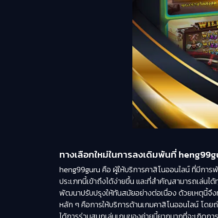
ทางเลือกใหม่ในการลงเดิมพันที่ heng99g
heng99guru คือ ผู้ให้บริการคาสิโนออนไลน์ ที่มีการพ
ประเภทนี้เข้าถึงได้ง่ายขึ้น และที่สำคัญสามารถเล่นได้
พัฒนาปรับปรุงให้ทันสมัยอย่างต่อเนื่อง ด้วยเหตุนี้จึง
หลัก ๆ คือการให้บริการด้านเกมคาสิโนออนไลน์ โดยถ่
ได้การร่วมสนุกเล่นเกมของค่ายนี้ยากมากที่จะเกิดกา