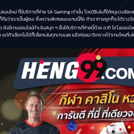
บบใหม่ ที่มีบริการที่ค่าย SA Gaming เท่านั้น โดยวิธีเล่นก็ให้หมุนวงล้อเ
ถือว่าเราเป็นผู้ชนะ ซึ่งความพิเศษของเกมนี้คือ ถ้าเราทายถูกก็จะได้รางว
้ว ยังมีเกมออนไลน์ทำเงินสนุก ๆ อื่นให้บริการที่ค่ายนี้ด้วย อาทิ ไฮโลออน
แต่ถ้าเลือกไม่ได้ก็เลือกเล่นทุกเกมเลย แล้วค่อยมาวิเคราะห์ว่าเกมไหนที่เล