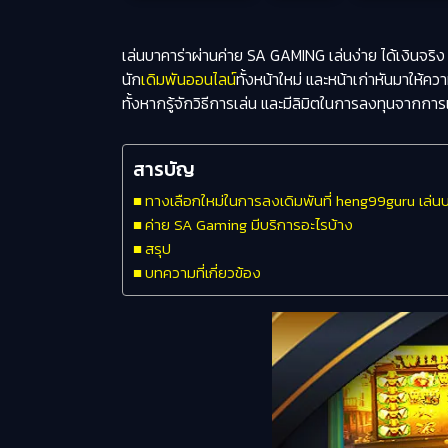
เล่นบาคาร่าผ่านค่าย SA GAMING เล่นง่าย ได้เงินจริ
นัก
เดิมพันออนไลน์
ทั้งหน้าใหม่ และหน้าเก่าหันมาให้ค
ทั้งหากรู้จักวิธีการเล่น และมีลิมิตในการลงทุนจากการ
สารบัญ
ทางเลือกใหม่ในการลงเดิมพันที่ heng99guru เล่
ค่าย SA Gaming มีบริการอะไรบ้าง
สรุป
บทความที่เกี่ยวข้อง