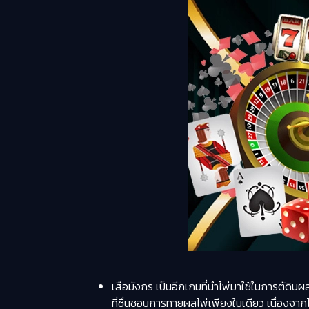
เสือมังกร เป็นอีกเกมที่นำไพ่มาใช้ในการตัดิ
ที่ชื่นชอบการทายผลไพ่เพียงใบเดียว เนื่องจาก