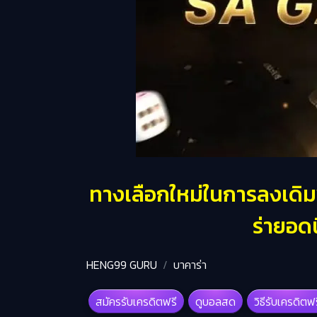
ทางเลือกใหม่ในการลงเดิม
ร่ายอดน
HENG99 GURU
บาคาร่า
สมัครรับเครดิตฟรี
ดูบอลสด
วิธีรับเครดิตฟ