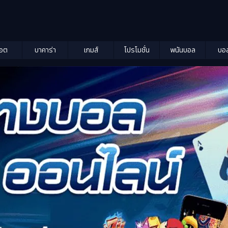
็อต
บาคาร่า
เกมส์
โปรโมชั่น
พนันบอล
บอ