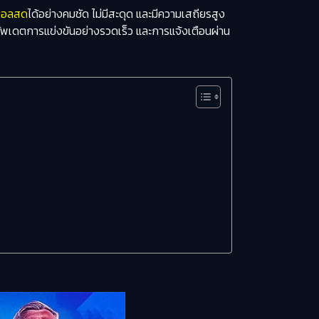
บอลสด
ได้อย่างคมชัด ไม่มีสะดุด และมีความเสถียรสูง
อัพเดตการแข่งขันอย่างรวดเร็ว และการแจ้งเตือนผ่าน