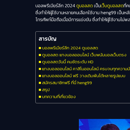
บอลพรีเมียร์ลีก 2024
ดูบอลสด
เป็น
เว็บดูบอลสด
ที่
ซึ่งทำให้ผู้ใช้งานหลายคนเลือกใช้งาน heng99 เป็น
โทรศัพท์มือถือเมื่อมีการแข่งขัน ซึ่งทำให้ผู้ใช้งา
สารบัญ
บอลพรีเมียร์ลีก 2024 ดูบอลสด
ดูบอลสด แทงบอลออนไลน์ เว็บพนันบอลเว็บตรง
ดูบอลสดวันนี้ คมชัดระดับ HD
แทงบอลออนไลน์ คาสิโนออนไลน์ ครบจบทุกความมัน
แทงบอลออนไลน์ ฟรี วางเดิมพันได้หลายรูปแบบ
สมัครสมาชิกฟรี ที่นี่ heng99
สรุป
บทความที่เกี่ยวข้อง