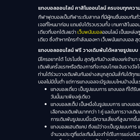
แทงบอลออนไลน์ คาสิโนออนไลน์ ครบจบทุกความมั
กีฬาฟุตบอลเป็นกีฬาระดับสากล ที่มีผู้คนชื่นชอบกันทั่
เจอที่ไหนมาก่อน แถมยังได้รวบรวมทั้ง เกมคาสิโนออนไลน์
เดียวที่บอกได้เลยว่า
เว็บพนันบอล
ออนไลน์ เป็นแหล่ง
เดียว ซึ่งถ้าหากใครกำลังมองหา เว็บพนันแทงบอล สุดส
แทงบอลออนไลน์ ฟรี วางเดิมพันได้หลายรูปแบบ
มีใครอยากได้ โปรโมชั่น สุดคุ้มกันบ้างเพียงแค่เข้า
เดิมพันครั้งแรกหรือต้องการที่จะกอบโกยเงินรางวัลโด
ท่านได้ร่วมวางเดิมพันกันอย่างสนุกสุดมันส์กันได้ทุ
บอลไม่มีขั้นต่ํา แต่การแทงบอลจะมีรูปแบบไหนบ้างนั้นเ
แทงบอลเดี่ยว เป็นรูปแบบการ แทงบอล ที่ได้รั
วันนั้นมาเพียงคู่เดียว
แทงบอลสเต็ป เป็นหนึ่งในรูปแบบการ แทงบอลออน
เลือกลงเดิมพันมากกว่า 1 คู่ และในการวางเดิมพั
การเดิมพันรูปแบบนี้จะมีความเสี่ยงที่สูงมากขึ้
แทงบอลแฮนดิแคป ถึงแม้ว่าจะเป็นรูปแบบการ แท
จำนวนประตูที่แต่ละทีมนั้นจะทำได้ในการแข่งข