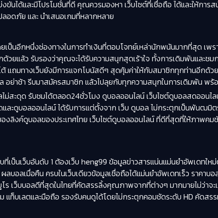
แข่งขันได้และมีโปรโมชั่นที่ดี คุณควรมองหา เว็บไซต์ที่เชื่อถือ ได้และให้
วามปลอดภัย และ นำเสนอเกมที่หลากหลาย
ยเป็นอีกหนึ่งช่องทางในการทำเงินที่ตอบโจทย์เหล่านักพนันมากที่สุด เพราะเ
บอลโลกด้วยแล้ว รับรองว่าคุณจะได้รับความสนุกสุดเร้าใจ ทั้งการเดิมพัน
ถมทางเว็บยังมีการแจกโบนัสดีๆ สุดคุ้มค่าให้กับสมาชิกทุกท่านอีกด้วย เรีย
อล อย่าช้า รีบมาสมัครสมาชิก แล้วไปลุยกับทุกความสนุกในการเดิมพัน พร
อลไม่สะดุด รับชมได้ตลอด24ชั่วโมง ดูบอลออนไลน์ เว็บไซต์ดูบอลสดออนไลน์ 
ะดูบอลออนไลน์ ได้รับการแต่ตั้งจาก เว็บ ดูบอล ไม่กระตุกเป็นพันฒมิ
ของลิงค์ดูบอลของประเทศไทย เว็บไซต์ดูบอลออนไลน์ ที่ดีที่สุดที่ให้ภาพคมช
บที่เป็นเว็บอันดับ 1 ต้องเว็บ heng99 ข้อมูลข่าวสารแน่นแม่นยำอัพเดท
อลเมื่อคืน ครบในเว็บเดียวข้อมูลเชื่อถือได้แม่นยำอัพเดทเร็ว ราคาบอลไห
ลยูโร เว็บบอลดีที่สุดในไทยที่คัดสรรลิ้งคุณภาพจากที่ต่างๆ มากมายไม่ว่า
งคอม แท็บเลตและมือถือ รองรับคนดูได้โดยไม่กระตุกคอมชัดระดับ HD คัดสรร