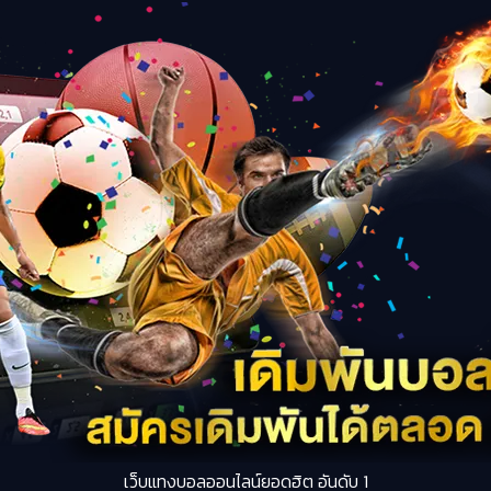
เว็บแทงบอลออนไลน์ยอดฮิต อันดับ 1