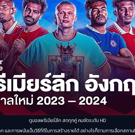
ดูบอลพรีเมียร์ลีก สดทุกคู่ คมชัดระดับ HD
โลก และการพนันเป็นวิธีที่ดีในการสร้างรายได้ อย่างไรก็ตามการเลือกสถานท