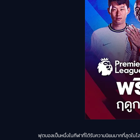
ฟุตบอลเป็นหนึ่งในกีฬาที่ได้รับความนิยมมากที่สุดใน