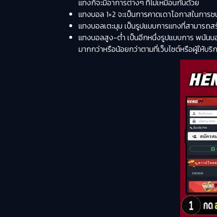
แทงก็จะมีอาการต่างๆ ที่ไม่เหมือนกันด้วย
แทงบอล 1×2 จะเป็นการคาดเดาโอกาสในการชนะแ
แทงบอลเตะมุม เป็นรูปแบบการแทงที่สามารถสร้
แทงบอลสูง-ต่ำ เป็นอีกหนึ่งรูปแบบการ พนันบ
มากกว่าหรือน้อยกว่าตามที่เว็บไซต์หรือผู้ให้