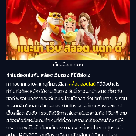
เว็บสล็อตแตกดี
ทำไมต้องเล่นกับ สล็อตเว็บตรง ที่นี่ดียังไง
หากอยากทราบสาเหตุที่ควรเลือก
สล็อตออนไลน์
ที่นี่ดีอย่างไร
ทำไมถึงต้องสมัครใช้งานเว็บตรง วันนี้เราจะมานำเสนอเกี่ยวกับ
ข้อดี พร้อมบอกรายละเอียดประโยชน์ต่างๆ ซึ่งช่วยในการประกอบ
การตัดสินใจก่อนเข้ามาสมัคร ถ้าเน้นรางวัลที่แตกชัวร์และแตกไว
เว็บสล็อต อันดับ 1 รวมถึงวิธีการเล่นง่ายในเวลาไม่ถึง 1 วินาที เกม
สล็อตคืออีกหนึ่งเกมทำเงินที่ดีที่สุด เพราะแค่เรียงสัญลักษณ์ให้
ตรงตามเพล์ไลน์ สล็อตเว็บตรง นอกจากนี้ยังมีโอกาสลุ้นรางวัล
อย่าง JACKPOT รวมถึงรางวัลจากสัญลักษณ์ตัวคูณต่างๆ