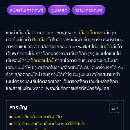
สมัครรับเครดิตฟรี
ดูบอลสด
วิธีรับเครดิตฟรี
แนะนำเว็บสล็อตแตกดี อัตราชนะสูงจาก
สล็อตเว็บตรง
เล่นทุก
ยอดไม่มีขั้นต่ำ
ปั่นสล็อต
ได้ในอัตราชนะที่เพิ่มขึ้นทุกครั้ง ซึ่งมีรูปแบบ
การเล่นแบบวอเลท สล็อตฝากถอน true wallet ไม่มี ขั้นต่ำ เล่นได้
เต็มพิกัดและไม่มีการล็อคผลรางวัล เล่นสล็อตทุกรูปแบบได้แบบไม่
เป็นรองใคร
สล็อตออนไลน์
ถ้าสนใจการเล่นที่แตกจริงและโบนัส
เยอะ แนะนำให้เข้ามาเลือกใช้งานสล็อตที่นี่ได้เลย เล่นครั้งแรกได้เงิน
รัวๆ สล็อตออนไลน์ เล่นทุกวันได้กำไรเต็มรูปแบบ สมัครสมาชิกทำ
เงินได้จริงและเล่นได้ตลอดเวลา เว็บตรงสล็อต เว็บที่เหล่าสล็อต
และสายปั่นห้ามพลาด เพราะที่นี่คือค่ายหลักที่สมัครก็คุ้มเลย
สารบัญ
แนะนำเว็บสล็อตแตกดี 4 เว็บ
ทำไมต้องเล่นกับ สล็อตเว็บตรง ที่นี่ดียังไง