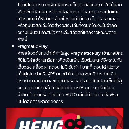
โดยที่ไม่มีการบวกเงินเพิ่มหรือเก็บเงินย้อนหลัง ทำให้เป็นอีก
ฟังก์ชั่นที่พิเศษสุดๆ หากต้องการความสนุกและรายได้แบบ
เน้นๆ แนะนำให้เข้ามาเลือกใช้งานที่นี่ที่เดียว ไม่ว่าจะงบเยอะ
หรือทุนน้อยก็เล่นได้อย่างอิสระ เล่นทั้งวันก็ได้เงินไม่จำกัด
อย่างแน่นอน ถ้าสนใจการเล่นสล็อตที่แตกง่ายห้ามพลาด
ค่ายนี้
Pragmatic Play
ค่ายสล็อตต้นทุนต่ำได้กำไรสูง Pragmatic Play เข้ามาสมัคร
ที่นี่ไม่มีค่าใช้จ่ายหรือการคิดเงินเพิ่ม เริ่มต้นเล่นได้อิสระไปกับ
เว็บตรง สล็อตฝากถอน ไม่มี ขั้นต่ำ 1 บาทก็ ถอนได้ ไม่ว่าจะ
เป็นผู้เล่นเก่าหรือผู้ใช้งานหน้าใหม่ ทางระบบมีการจ่ายเงิน
ครบถ้วน เล่นง่ายและแตกดี พร้อมอัตราจ่ายในเปอร์เซ็นต์ที่สู
งมากๆ เล่นทุกคลิ้กไม่มีขั้นต่ำในการใช้งาน เบทเริ่มต้นไม่
จำกัดจำนวนครั้งด้วยระบบ AUTO เล่นที่นี่สามารถซื้อฟรีส
ปินได้อีกด้วยหากต้องการ