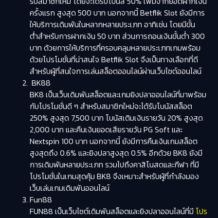
รับสมาชิกใหม่ โดยจะได้รับโบนัส 50% เพิ่มจากยอดฝากเงิน
ครั้งแรก สูงสุด 500 บาท นอกจากนี้ Betflik Slot ยังมีการ
ให้บริการเดิมพันในหลากหลายประเภท อาทิเช่น โดยมีขั้น
ต่ําสําหรับการฝากเงิน 50 บาท ส่วนการถอนเงินขั้นต่ำ 300
บาท ด้วยการให้บริการที่ครอบคลุมหลายประเภทเกมพร้อม
ด้วยโปรโมชั่นที่น่าสนใจ Betflik Slot จึงเป็นทางเลือกที่ดี
สำหรับผู้ที่สนใจการเล่นสล็อตออนไลน์ผ่านเว็บไซต์ออนไลน์
BK88
BK8 เป็นเว็บเดิมพันสล็อตและเกมยิงปลาออนไลน์ที่มาพร้อม
กับโปรโมชั่นดี ๆ สําหรับสมาชิกใหม่จะได้รับโบนัสสล็อต
250% สูงสุด 7,500 บาท โบนัสเติมเงินรายวัน 20% สูงสุด
2,000 บาท และคืนเงินยอดเสียรายวัน PG Soft และ
Nextspin 100 บาท นอกจากนี้ ยังมีการคืนเงินเกมสล็อต
สูงสุดถึง 0.6% และยิงปลาสูงสุด 0.5% อีกด้วย BK8 ยังมี
การเดิมพันหลายประเภท รวมไปถึงคาสิโนสดและกีฬา ที่มี
โปรโมชั่นในเกมสุดคุ้ม BK8 จึงเหมาะสําหรับผู้ที่กำลังมอง
เว็บเล่นเกมเดิมพันออนไลน์
Fun88
FUN88 เป็นเว็บไซต์เดิมพันสล็อตและยิงปลาออนไลน์ที่มี
โปร