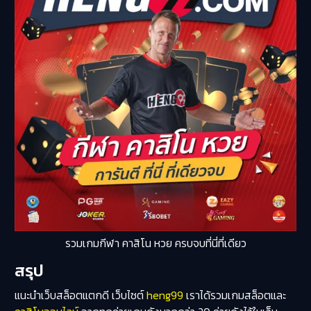
รวมเกมกีฬา คาสิโน หวย ครบจบที่นี่ที่เดียว
สรุป
แนะนำเว็บสล็อตแตกดี เว็บไซต์
heng99
เราได้รวมเกมสล็อตและ