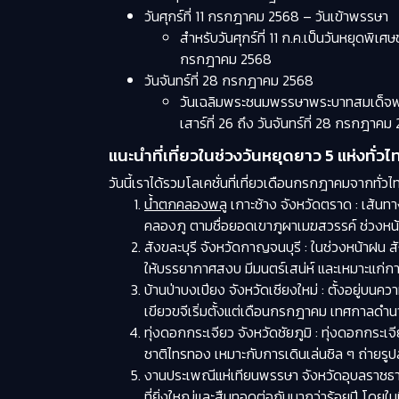
วันศุกร์ที่ 11 กรกฎาคม 2568 – วันเข้าพรรษา
สำหรับวันศุกร์ที่ 11 ก.ค.เป็นวันหยุดพิ
กรกฎาคม 2568
วันจันทร์ที่ 28 กรกฎาคม 2568
วันเฉลิมพระชนมพรรษาพระบาทสมเด็จพระเจ
เสาร์ที่ 26 ถึง วันจันทร์ที่ 28 กรกฎาคม
แนะนำที่เที่ยวในช่วงวันหยุดยาว 5 แห่งทั่วไ
วันนี้เราได้รวมโลเคชั่นที่เที่ยวเดือนกรกฎาคมจากทั่
น้ำตกคลองพลู
เกาะช้าง จังหวัดตราด : เส้นทาง
คลองภู ตามชื่อยอดเขาภูผาเมฆสวรรค์ ช่วงหน้า
สังขละบุรี จังหวัดกาญจนบุรี : ในช่วงหน้า
ให้บรรยากาศสงบ มีมนตร์เสน่ห์ และเหมาะแก่
บ้านป่าบงเปียง จังหวัดเชียงใหม่ : ตั้งอยู่บนค
เขียวขจีเริ่มตั้งแต่เดือนกรกฎาคม เทศกาลดำน
ทุ่งดอกกระเจียว จังหวัดชัยภูมิ : ทุ่งดอกกระเจ
ชาติไทรทอง เหมาะกับการเดินเล่นชิล ๆ ถ่าย
งานประเพณีแห่เทียนพรรษา จังหวัดอุบลราชธา
ที่ยิ่งใหญ่และสืบทอดต่อกันมากว่าร้อยปี โดยใ