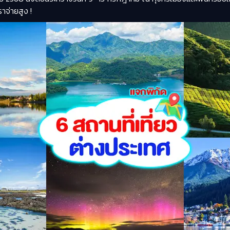
าจ่ายสูง !