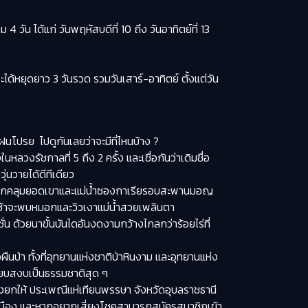
ัน ได้แก่ วันพฤหัสบดีที่ 10 ถึง วันอาทิตย์ที่ 13
้หยุดยาว 3 วันรวด รวมวันเสาร์-อาทิตย์ ตั้งแต่วัน
ฝนโปรย ไปดูกันเลยว่าจะมีที่ไหนบ้าง ?
ลวงรัชกาลที่ 5 ถึง 2 ครั้ง และเชื่อกันว่าเดิมชื่อ
่นวายได้ดีทีเดียว
ลอยปกคลุมยอดเขาและแม่น้ำซองกาเรียรอบสะพานมอญ
ช้าจะพบหมอกและวิวเงาแม่น้ำสวยเพลินตา
ั่น ด้วยนาขั้นบันไดอันงดงามกว้างไกลกว่าร้อยไร่ที่
ผืนป่า ทั้งที่อุทยานแห่งชาติป่าหินงาม และอุทยานแห่ง
ียบสงบเป็นธรรมชาติสุด ๆ
งยกให้ ประเพณีแห่เทียนพรรษา จังหวัดอุบลราชธานี
่รอบเมือง และหากอยากเสี่ยงโชคสามารถสมัครสมาชิกเข้า