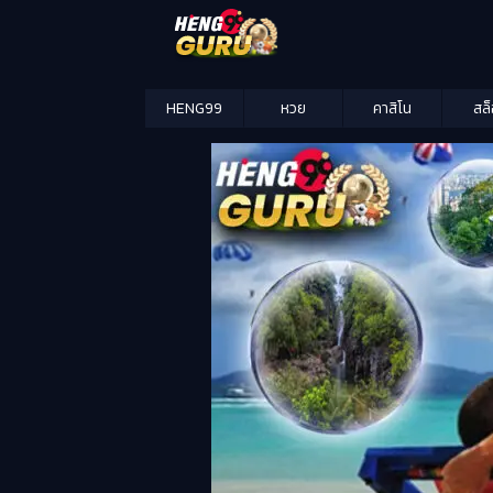
HENG99
หวย
คาสิโน
สล