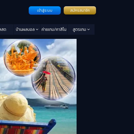
เข้าสู่ระบบ
สมัครสมาชิก
ลสด
บ้านผลบอล
ค่ายเกม/คาสิโน
สูตรเกม