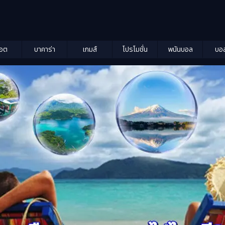
็อต
บาคาร่า
เกมส์
โปรโมชั่น
พนันบอล
บอ