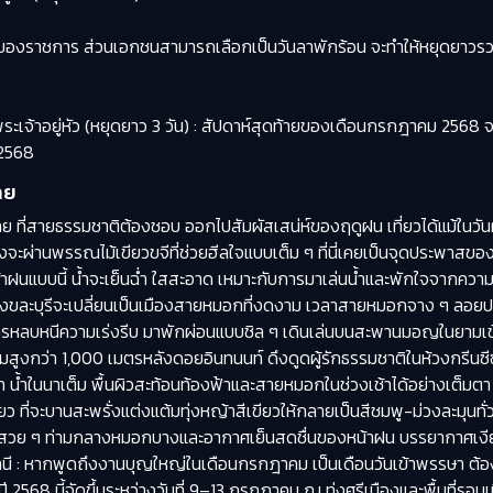
เศษของราชการ ส่วนเอกชนสามารถเลือกเป็นวันลาพักร้อน จะทำให้หยุดยาวรวม 4 ว
้าอยู่หัว (หยุดยาว 3 วัน) : สัปดาห์สุดท้ายของเดือนกรกฎาคม 2568 จะได
 2568
ทย
วไทย ที่สายธรรมชาติต้องชอบ ออกไปสัมผัสเสน่ห์ของฤดูฝน เที่ยวได้แม้ในวัน
จะผ่านพรรณไม้เขียวขจีที่ช่วยฮีลใจแบบเต็ม ๆ ที่นี่เคยเป็นจุดประพาสของในห
ฝนแบบนี้ น้ำจะเย็นฉ่ำ ใสสะอาด เหมาะกับการมาเล่นน้ำและพักใจจากความวุ
ฝน สังขละบุรีจะเปลี่ยนเป็นเมืองสายหมอกที่งดงาม เวลาสายหมอกจาง ๆ 
การหลบหนีความเร่งรีบ มาพักผ่อนแบบชิล ๆ เดินเล่นบนสะพานมอญในยามเ
วามสูงกว่า 1,000 เมตรหลังดอยอินทนนท์ ดึงดูดผู้รักธรรมชาติในห้วงกรีนซีซ
า น้ำในนาเต็ม พื้นผิวสะท้อนท้องฟ้าและสายหมอกในช่วงเช้าได้อย่างเต็มตา
ียว ที่จะบานสะพรั่งแต่งแต้มทุ่งหญ้าสีเขียวให้กลายเป็นสีชมพู-ม่วงละมุนทั่ว
รูปสวย ๆ ท่ามกลางหมอกบางและอากาศเย็นสดชื่นของหน้าฝน บรรยากาศเง
นี : หากพูดถึงงานบุญใหญ่ในเดือนกรกฎาคม เป็นเดือนวันเข้าพรรษา ต้อ
นปี 2568 นี้จัดขึ้นระหว่างวันที่ 9–13 กรกฎาคม ณ ทุ่งศรีเมืองและพื้นที