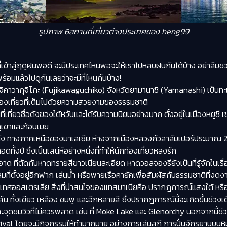
รูปภาพ 6สถานที่เที่ยวต่างประเทศของ heng99
ที่เข้าสู่ฤดูฝนพอดี จะมีประเทศไหนพอจะให้เราไปหลบฝนกันได้บ้าง อย่าลืมชวน
ร้อมแล้วไปดูกันเลยว่าจะมีที่ไหนกันบ้าง!
งฟุจิคาวากุจิโกะ (Fujikawaguchiko) จังหวัดยามานาชิ (Yamanashi) เป็นทะเล
ี่ท่องเที่ยวที่เต็มไปด้วยความสวยงามของธรรมชาติ
ที่เที่ยวชื่อดังของใต้หวันและได้รับความนิยมอย่างมาก ตั้งอยู่ในเมืองห
งภูเขาและก้อนเมฆ
ฐปาหัง ทางภาคเหนือของมาเลเซีย ห่างจากเมืองหลวงกัวลาลัมเปอร์ประมาณ 2
ทั้งปี ซึ่งเป็นเสน่ห์อย่างหนึ่งที่ทำให้นักท่องเที่ยวหลงรัก
ะอาด ที่ตัดกับหาดทรายสีขาวเนียนละเอียด หาดวอลจองรียังเป็นที่รู้จักในเ
่ตั้งอยู่อีกฟาก เล่นน้ำ หรือพายเรือคายัคเพื่อสัมผัสกับธรรมชาติที่ง
ะเทศออสเตรเลีย สิ่งที่น่าสนใจของแทสมาเนียคือ ปรากฎการณ์แสงใต้ หรือ
 ทั้งเขียว เหลือง ชมพู และอีกหลายสี​ ซึ่งปรากฎการณ์นี้จะเกิดขึ้นช่
 และจุดชมวิวที่ไม่ควรพลาด เช่น ที่ Moke Lake และ Glenorchy นอกจากนี้
val โดยจะมีกิจกรรมให้ทำมากมาย อย่างการเล่นสกี การปั่นจักรยานบนหิ