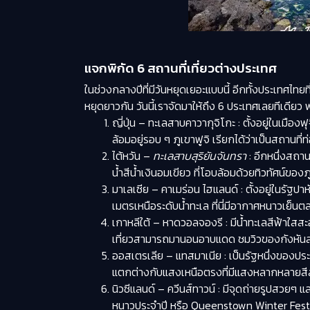
แจกพิกัด 6 สถานที่เที่ยวต่างประเทศ
ในช่วงกลางปีที่มีวันหยุดเยอะแบบนี้ อีกทั้งประเทศไทย
หยุดยาวกัน วันนี้เราจัดมาให้ถึง 6 ประเทศเลยทีเดียว พ
ญี่ปุ่น – ทะเลสาบคาวากุจิโกะ : ตั้งอยู่ในเมือ
ล้อมอยู่รอบ ๆ ภูเขาฟูจิ เรียกได้ว่าเป็นสถานท
ไต้หวัน –
ทะเลสาบสุริยันจันทรา
: อีกหนึ่งสถาน
น้ำสีน้ำเงินอมเขียว ที่โอบล้อมด้วยทิวทัศน์ขอ
มาเลเซีย – คาเมร่อน ไฮแลนด์ : ตั้งอยู่ในรั
เมตรเหนือระดับน้ำทะเล ที่นี่มีอากาศหนาวเย็นตลอด
เกาหลีใต้ – หาดวอลจองรี : มีน้ำทะเลสีฟ้าใสส
เที่ยวสามารถมานอนอาบแดด ชมวิวของกังหันลมที
ออสเตรเลีย – แทสมาเนีย : เป็นรัฐหนึ่งของปร
แตกต่างกับแสงเหนือตรงที่มีแสงหลากหลายสีสัน
นิวซีแลนด์ – ควีนส์ทาวน์ : มีจุดถ่ายรูปสวยๆ
หนาวประจำปี หรือ Queenstown Winter Festi