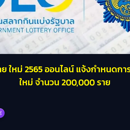
 ราย ใหม่ 2565 ออนไลน์ แจ้งกำหนดกา
ใหม่ จำนวน 200,000 ราย
รี