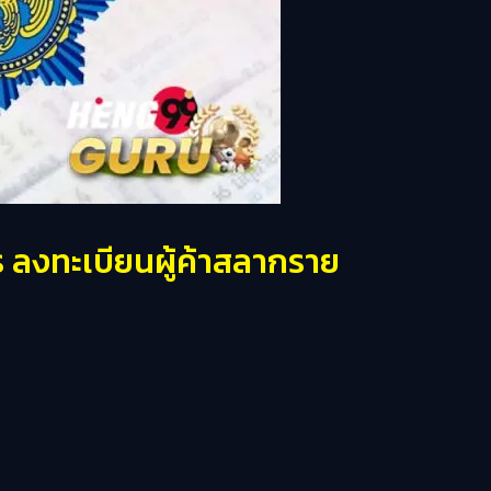
ร ลงทะเบียนผู้ค้าสลากราย