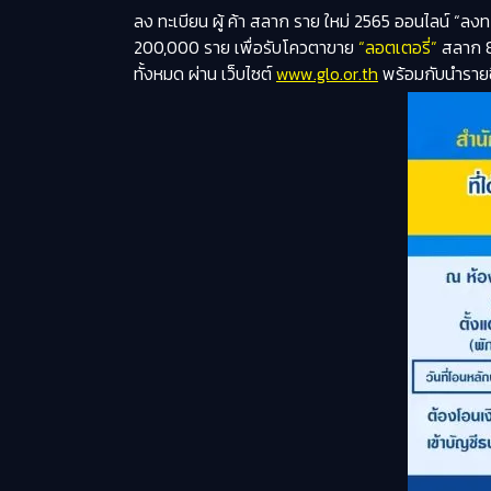
ลง ทะเบียน ผู้ ค้า สลาก ราย ใหม่ 2565 ออนไลน์ “ลงท
200,000 ราย เพื่อรับโควตาขาย
“ลอตเตอรี่”
สลาก 
ทั้งหมด ผ่าน เว็บไซต์
www.glo.or.th
พร้อมกับนำรายชื