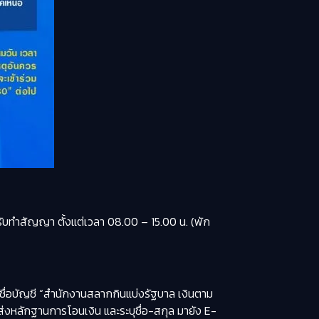
เข้ารับทำสัญญา ตั้งแต่เวลา 08.00 – 15.00 น. (พัก
ชื่อบัญชี “สำนักงานสลากกินแบ่งรัฐบาล เงินตาม
มส่งหลักฐานการโอนเงิน และระบุชื่อ-สกุล มายัง E-