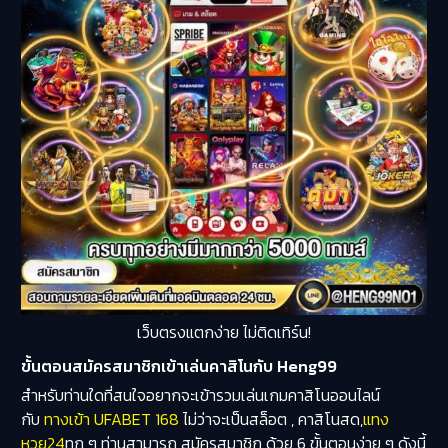
เว็บตรงแตกง่าย ไม่ติดเทิร์น!
ขั้นตอนสมัครสมาชิกเข้าเล่นคาสิโนกับ Heng99
สำหรับท่านใดที่สนใจอยากจะเข้ารวมเล่นเกมคาสิโนออนไลน์
กับ
ทางเข้า UFABET 168
ไม่ว่าจะเป็นสล็อต , คาสิโนสด,
แทง
หวย24
ทุก ๆ ท่านสามารถ สมัครสมาชิก ด้วย 6 ขั้นตอนง่าย ๆ ดังนี้