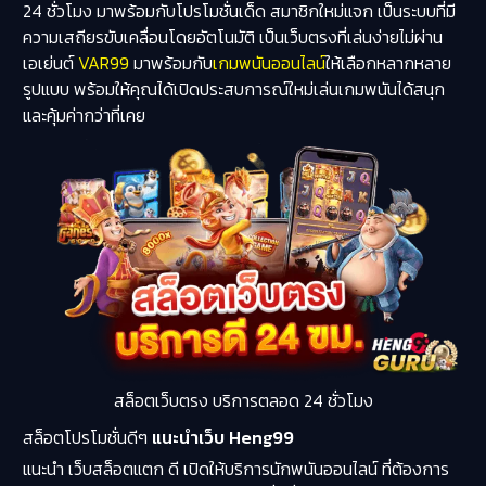
24 ชั่วโมง มาพร้อมกับโปรโมชั่นเด็ด สมาชิกใหม่แจก เป็นระบบที่มี
ความเสถียรขับเคลื่อนโดยอัตโนมัติ เป็นเว็บตรงที่เล่นง่ายไม่ผ่าน
เอเย่นต์
VAR99
มาพร้อมกับ
เกมพนันออนไลน์
ให้เลือกหลากหลาย
รูปแบบ พร้อมให้คุณได้เปิดประสบการณ์ใหม่เล่นเกมพนันได้สนุก
และคุ้มค่ากว่าที่เคย
สล็อตเว็บตรง บริการตลอด 24 ชั่วโมง
สล็อตโปรโมชั่นดีๆ
แนะนำเว็บ Heng99
แนะนำ เว็บสล็อตแตก ดี เปิดให้บริการนักพนันออนไลน์ ที่ต้องการ