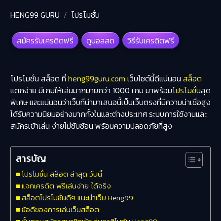
HENG99 GURU
โปรโมชั่น
สมัครรับเครดิตฟรี
ดูบอลสด
วิธีรับเครดิตฟรี
โปรโมชั่น สล็อต ที่
heng99guru.com
เว็บไซต์นี้ดีแน่นอน
สล็อต
แตกง่าย มีเกมให้เล่นมากมายกว่า 1000 เกม มาพร้อม
โปรโมชั่น
สุด
พิเศษ และแน่นอนว่าเว็บที่นำมาเสนอนี้เป็นเว็บตรงที่มีความน่าเชื่อสูง
ได้รับความนิยมอย่างมากทั้งในและต่างประเทศ ระบบการใช้งานและ
สมัครเข้าเล่น ง่ายไม่ซับซ้อน พร้อมความปลอดภัยที่สูง
สารบัญ
โปรโมชั่น สล็อต ล่าสุด วันนี้
แจกเครดิต ฟรีเล่นง่าย ได้จริง
สล็อตโปรโมชั่นดีๆ แนะนำเว็บ Heng99
ข้อดีของการเล่นเว็บสล็อต