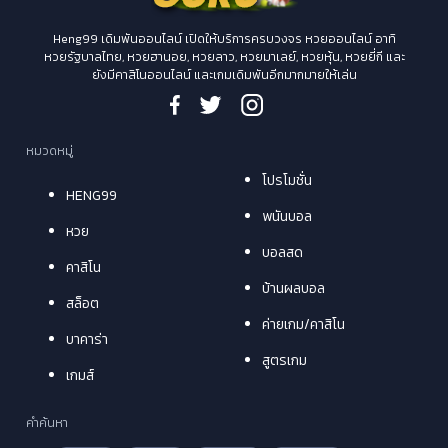
Heng99 เดิมพันออนไลน์ เปิดให้บริการครบวงจร หวยออนไลน์ อาทิ
หวยรัฐบาลไทย, หวยฮานอย, หวยลาว, หวยมาเลย์, หวยหุ้น, หวยยี่กี และ
ยังมีคาสิโนออนไลน์ และเกมเดิมพันอีกมากมายให้เล่น
หมวดหมู่
โปรโมชั่น
HENG99
พนันบอล
หวย
บอลสด
คาสิโน
บ้านผลบอล
สล็อต
ค่ายเกม/คาสิโน
บาคาร่า
สูตรเกม
เกมส์
คำค้นหา