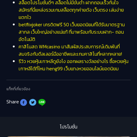
สล็อตโปรโมชั่นดีๆ สล็อตไม่มีขั้นต่ำ ฝากถอนเร็วทันใจ
สมัครที่นี่แหล่งรวมเกมสล็อตทุกค่ายดัง เว็บตรง เล่นง่าย
แตกไว
betflixjoker เครดิตฟรี 50 เว็บยอดนิยมที่ได้รับมาตรฐาน
สากล เว็บใหญ่อย่างแน่แท้ ที่มาพร้อมกับระบบฝาก- ถอน
อัตโนมัติ
คาสิโนสด WMcasino มาสัมผัสประสบการณ์เดิมพันที่
สมจริงกับดีลเลอร์มืออาชีพและเกมคาสิโนที่หลากหลาย!
รีวิว หวยหุ้นเกาหลีดูยังไง ออกผลรางวัลอย่างไร ซื้อหวยหุ้น
เกาหลีได้ที่ไหน heng99 เว็บแทงหวยออนไลน์ยอดนิยม
แท็กที่เกี่ยวข้อง
Share
โปรโมชั่น