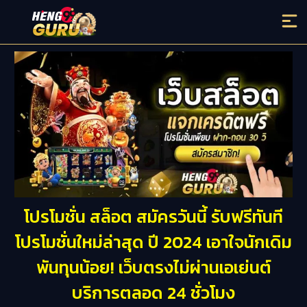
โปรโมชั่น สล็อต สมัครวันนี้ รับฟรีทันที
โปรโมชั่นใหม่ล่าสุด ปี 2024 เอาใจนักเดิม
พันทุนน้อย! เว็บตรงไม่ผ่านเอเย่นต์
บริการตลอด 24 ชั่วโมง