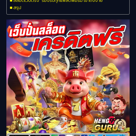
สล็อตเว็บตรง รองรับทุกแพลตฟอร์ม เข้าถึงง่าย
สรุป