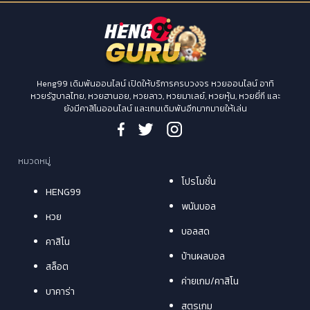
Heng99 เดิมพันออนไลน์ เปิดให้บริการครบวงจร หวยออนไลน์ อาทิ
หวยรัฐบาลไทย, หวยฮานอย, หวยลาว, หวยมาเลย์, หวยหุ้น, หวยยี่กี และ
ยังมีคาสิโนออนไลน์ และเกมเดิมพันอีกมากมายให้เล่น
หมวดหมู่
โปรโมชั่น
HENG99
พนันบอล
หวย
บอลสด
คาสิโน
บ้านผลบอล
สล็อต
ค่ายเกม/คาสิโน
บาคาร่า
สูตรเกม