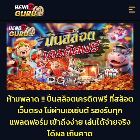
ห้ามพลาด !! ปั่นสล็อตเครดิตฟรี ที่สล็อต
เว็บตรง ไม่ผ่านเอเย่นต์ รองรับทุก
แพลตฟอร์ม เข้าถึงง่าย เล่นได้จ่ายจริง
ได้ผล เกินคาด