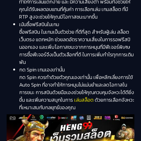
ทำให้การเล่นแตกง่าย และ มีความเสี่ยงต่ำ พร้อมทั้งช่วยให้
คุณได้รับผลตอบแทนที่คุ้มค่า การเลือกเล่น เกมสล็อต ที่มี
RTP สูงจะช่วยให้คุณมีโอกาสชนะมากขึ้น
เน้นซื้อฟรีสปินในเกม
ซื้อฟรีสปิน ในเกมเป็นตัวช่วย ที่ดีที่สุด สำหรับผู้เล่น สล็อต
เว็บตรง แตกหนัก ช่วยลดอัตราความเสี่ยงในการรอฟรีสปิ
นออกเอง และเพิ่มโอกาสชนะจากการหมุนที่มีฟีเจอร์พิเศษ
การซื้อฟีเจอร์จึงเป็นตัวเลือกที่ดี ในการเพิ่มกำไรทุกการเดิม
พัน
กด Spin เกมเองเท่านั้น
กด Spin ควรทำด้วยตัวคุณเองเท่านั้น เพื่อหลีกเลี่ยงการใช้
Auto Spin ที่อาจทำให้การหมุนไม่แม่นยำและลดโอกาสใน
การชนะ การสปินด้วยมือเองช่วยให้คุณควบคุมจังหวะได้ดียิ่ง
ขึ้น และเพิ่มความสนุกในการ
เล่นสล็อต
ด้วยการเลือกจังหวะ
ที่เหมาะสมกับกลยุทธ์ของคุณ