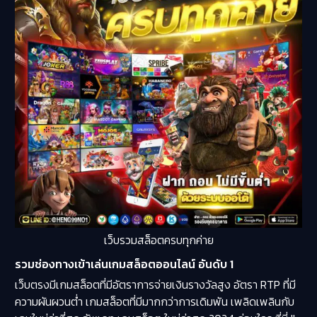
เว็บรวมสล็อตครบทุกค่าย
รวมช่องทางเข้าเล่นเกมสล็อตออนไลน์ อันดับ 1
เว็บตรงมีเกมสล็อตที่มีอัตราการจ่ายเงินรางวัลสูง อัตรา RTP ที่มี
ความผันผวนต่ำ เกมสล็อตที่มีมากกว่าการเดิมพัน เพลิดเพลินกับ