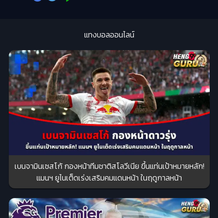
แทงบอลออนไลน์
เบนจามินเซสโก้ กองหน้าทีมชาติสโลวีเนีย ขึ้นแท่นเป้าหมายหลัก!
แมนฯ ยูไนเต็ดเร่งเสริมคมแดนหน้า ในฤดูกาลหน้า