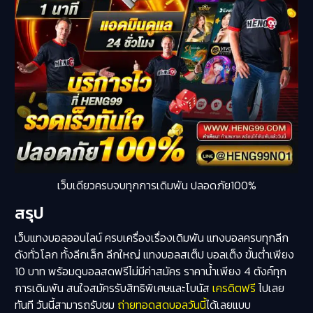
เว็บเดียวครบจบทุกการเดิมพัน ปลอดภัย100%
สรุป
เว็บแทงบอลออนไลน์ ครบเครื่องเรื่องเดิมพัน แทงบอลครบทุกลีก
ดังทั่วโลก ทั้งลีกเล็ก ลีกใหญ่ แทงบอลสเต็ป บอลเต็ง ขั้นต่ำเพียง
10 บาท พร้อมดูบอลสดฟรีไม่มีค่าสมัคร ราคาน้ำเพียง 4 ตังค์ทุก
การเดิมพัน สนใจสมัครรับสิทธิพิเศษและโบนัส
เครดิตฟรี
ไปเลย
ทันที วันนี้สามารถรับชม
ถ่ายทอดสดบอลวันนี้
ได้เลยแบบ