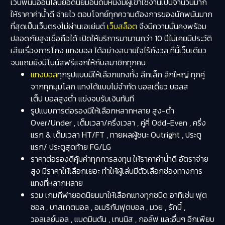
เว็บพนันออนไลน์ยอดนิยมอันดับหนึ่งมีผู้เข้าใช้งานเป็นจำนวนมาก
ให้ราคาค่าน้ำดี จ่ายไว ตอบโจทย์ทุกความต้องการของนักพนันมาก
ที่สุดเป็นเว็บตรงไม่ผ่านเอเย่นต์
เว็บสล็อต
จึงมีความมั่นคงพร้อม
ปลอดภัยสูงเชื่อถือได้ เปิดให้บริการมานานกว่า 10 ปีไม่เคยมีประวัติ
เสียเรื่องการโกง แทงบอล ได้อย่างสบายใจไร้กังวล ที่นี้เว็บเดียว
จบแถมยังมีโบนัสฟรีแจกให้กับสมาชิกทุกคน
แทงบอล
ทุกรูปแบบมีให้เลือกแทงทั้ง ลีกเล็ก ลีกใหญ่ ทุกคู่
จากทุกมุมโลก แทงได้แบบไม่จำกัด บอลเดี่ยว บอลส
เต็ป บอลสูงต่ำ แข่งจบรับเงินทันที
รูปแบบการต่อรองมีให้เลือกหลากหลาย สูง-ต่ำ
Over/Under , เต็มเวลา/ครึ่งเวลา , คู่คี่ Odd-Even , ครึ่ง
แรก & เต็มเวลา HT/FT , ทายผลผู้ชนะ Outright , ประตู
แรก/ ประตูสุดท้าย FG/LG
ราคาต่อรองดีคุ้มค่าทุกการลงทุน ให้ราคาค่าน้ำดี อัตราจ่าย
สูง มีราคาให้เลือกเยอะ ทำให้ผู้เล่นมีตัวเลือกช่องทางการ
แทงที่หลากหลาย
รวม เกมกีฬายอดนิยมมาให้เลือกแทงทุกชนิด อาทิเช่น ฟุต
ซอล , บาสเกตบอล , อเมริกันฟุตบอล , มวย , รักบี้ ,
วอลเลย์บอล , แบดมินตัน , เทนนิส , กอล์ฟ และอื่นๆ อีกเพียบ