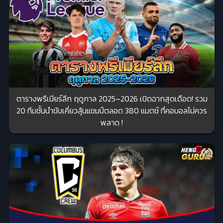
ตารางพรีเมียร์ลีก ฤดูกาล 2025–2026 เปิดฉากสุดเดือด! รวม
20 ทีมชั้นนำขับเคี่ยวลุ้นแชมป์ตลอด 380 แมตช์ ที่คอบอลไม่ควร
พลาด !