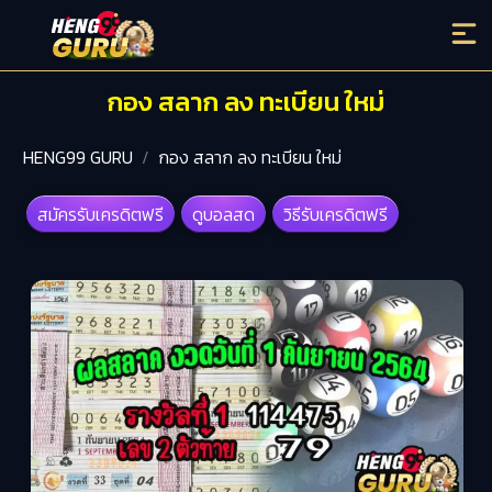
กอง สลาก ลง ทะเบียน ใหม่
HENG99 GURU
กอง สลาก ลง ทะเบียน ใหม่
สมัครรับเครดิตฟรี
ดูบอลสด
วิธีรับเครดิตฟรี