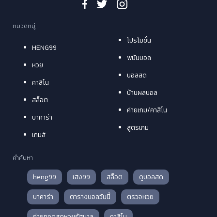
หมวดหมู่
โปรโมชั่น
HENG99
พนันบอล
หวย
บอลสด
คาสิโน
บ้านผลบอล
สล็อต
ค่ายเกม/คาสิโน
บาคาร่า
สูตรเกม
เกมส์
คำค้นหา
heng99
เฮง99
สล็อต
ดูบอลสด
บาคาร่า
ตารางบอลวันนี้
ตรวจหวย
ถ่ายทอดสดหวยรัฐบาล
คาสิโน