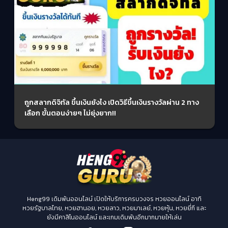
ถูกสลากดิจิทัล ขึ้นเงินยังไง เปิดวิธีขึ้นเงินรางวัลผ่าน 2 ทาง
เลือก ขั้นตอนง่ายๆ ไม่ยุ่งยาก!!
Heng99 เดิมพันออนไลน์ เปิดให้บริการครบวงจร หวยออนไลน์ อาทิ
หวยรัฐบาลไทย, หวยฮานอย, หวยลาว, หวยมาเลย์, หวยหุ้น, หวยยี่กี และ
ยังมีคาสิโนออนไลน์ และเกมเดิมพันอีกมากมายให้เล่น