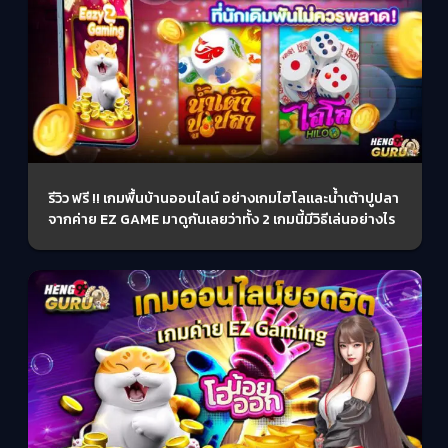
รีวิว ฟรี !! เกมพื้นบ้านออนไลน์ อย่างเกมไฮโลเเละน้ำเต้าปูปลา
จากค่าย EZ GAME มาดูกันเลยว่าทั้ง 2 เกมนี้มีวิธีเล่นอย่างไร