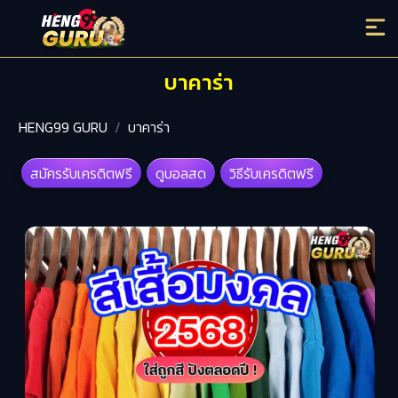
บาคาร่า
HENG99 GURU
บาคาร่า
สมัครรับเครดิตฟรี
ดูบอลสด
วิธีรับเครดิตฟรี