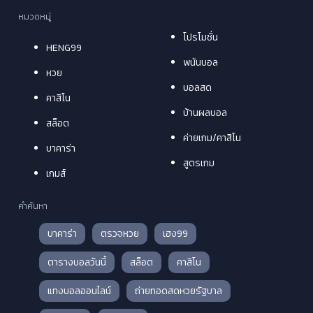
หมวดหมู่
โปรโมชั่น
HENG99
พนันบอล
หวย
บอลสด
คาสิโน
บ้านผลบอล
สล็อต
ค่ายเกม/คาสิโน
บาคาร่า
สูตรเกม
เกมส์
คำค้นหา
บาคาร่า
ตรวจหวย
เฮง99
ตารางบอลวันนี้
สล็อต
คาสิโน
แทงบอลออนไลน์
ถ่ายทอดสดหวยรัฐบาล