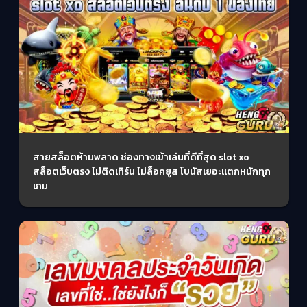
สายสล็อตห้ามพลาด ช่องทางเข้าเล่นที่ดีที่สุด slot xo
สล็อตเว็บตรง ไม่ติดเทิร์น ไม่ล็อคยูส โบนัสเยอะแตกหนักทุก
เกม