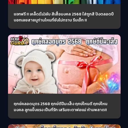
แจกฟรี !! เคล็ด(ไม่)ลับ สีเสื้อมงคล 2568 ใส่ถูกสี ปังตลอดปี
บอกเลยสายมูท่านไหนที่ยังไม่ทราบ รีบเช็ก !!
ฤกษ์คลอดบุตร 2568 ฤกษ์ดีปีมะเส็ง ฤกษ์ไหนดี ฤกษ์ไหน
มงคล ลูกแข็งแรง เป็นที่รัก เสริมชะตาพ่อแม่ ห้ามพลาด!!