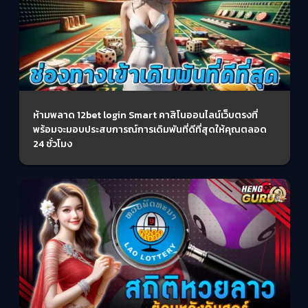
ห้ามพลาด 12bet login Smart คาสิโนออนไลน์เว็บตรงที่
พร้อมจะมอบประสบการณ์การเดิมพันที่ดีที่สุดให้คุณตลอด
24 ชั่วโมง