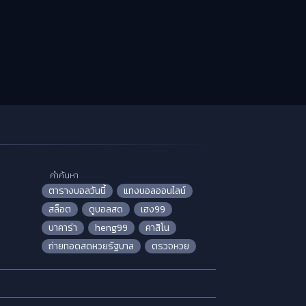
คำค้นหา
ตารางบอลวันนี้
แทงบอลออนไลน์
สล็อต
ดูบอลสด
เฮง99
บาคาร่า
heng99
คาสิโน
ถ่ายทอดสดหวยรัฐบาล
ตรวจหวย