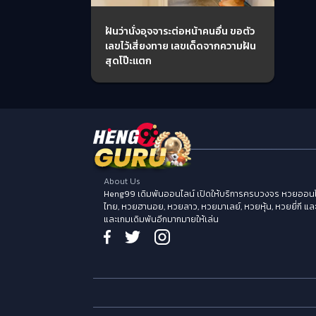
ฝันว่านั่งอุจจาระต่อหน้าคนอื่น ขอตัว
เลขไว้เสี่ยงทาย เลขเด็ดจากความฝัน
สุดโป๊ะแตก
About Us
Heng99 เดิมพันออนไลน์ เปิดให้บริการครบวงจร หวยออนไ
ไทย, หวยฮานอย, หวยลาว, หวยมาเลย์, หวยหุ้น, หวยยี่กี แล
และเกมเดิมพันอีกมากมายให้เล่น