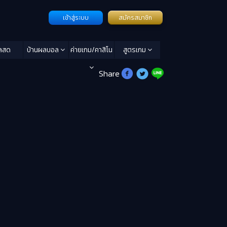
เข้าสู่ระบบ
สมัครสมาชิก
ลสด
บ้านผลบอล
ค่ายเกม/คาสิโน
สูตรเกม
Share