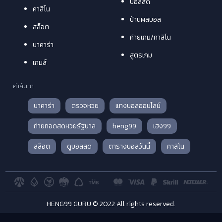
บอลสด
คาสิโน
บ้านผลบอล
สล็อต
ค่ายเกม/คาสิโน
บาคาร่า
สูตรเกม
เกมส์
คำค้นหา
บาคาร่า
ตรวจหวย
แทงบอลออนไลน์
ถ่ายทอดสดหวยรัฐบาล
heng99
เฮง99
สล็อต
ดูบอลสด
ตารางบอลวันนี้
คาสิโน
HENG99 GURU © 2022 All rights reserved.