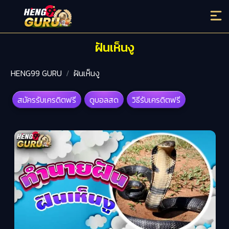
ฝันเห็นงู
HENG99 GURU
ฝันเห็นงู
สมัครรับเครดิตฟรี
ดูบอลสด
วิธีรับเครดิตฟรี