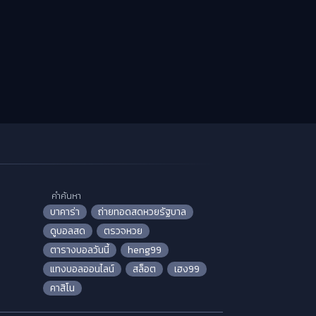
คำค้นหา
บาคาร่า
ถ่ายทอดสดหวยรัฐบาล
ดูบอลสด
ตรวจหวย
ตารางบอลวันนี้
heng99
แทงบอลออนไลน์
สล็อต
เฮง99
คาสิโน