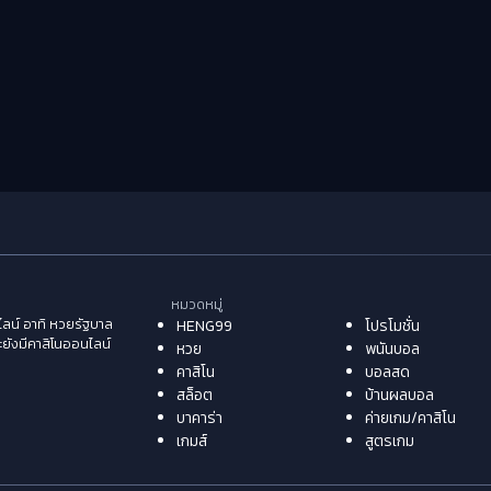
หมวดหมู่
ลน์ อาทิ หวยรัฐบาล
HENG99
โปรโมชั่น
ะยังมีคาสิโนออนไลน์
หวย
พนันบอล
คาสิโน
บอลสด
สล็อต
บ้านผลบอล
บาคาร่า
ค่ายเกม/คาสิโน
เกมส์
สูตรเกม