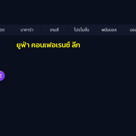
็อต
บาคาร่า
เกมส์
โปรโมชั่น
พนันบอล
บอ
ยูฟ่า คอนเฟอเรนซ์ ลีก
รี