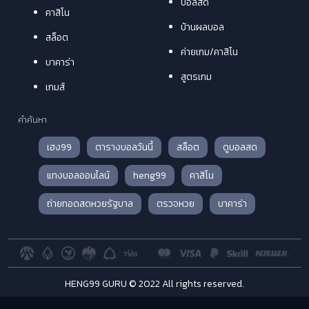
บอลสด
คาสิโน
บ้านผลบอล
สล็อต
ค่ายเกม/คาสิโน
บาคาร่า
สูตรเกม
เกมส์
คำค้นหา
เฮง99
ตารางบอลวันนี้
สล็อต
ดูบอลสด
แทงบอลออนไลน์
heng99
คาสิโน
ถ่ายทอดสดหวยรัฐบาล
ตรวจหวย
บาคาร่า
HENG99 GURU © 2022 All rights reserved.