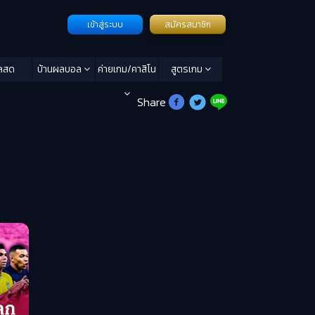
เข้าสู่ระบบ
สมัครสมาชิก
ลสด
บ้านผลบอล
ค่ายเกม/คาสิโน
สูตรเกม
Share