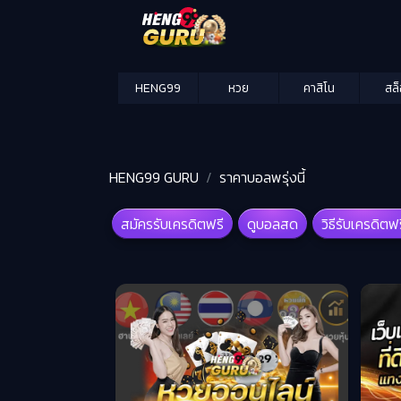
HENG99
หวย
คาสิโน
สล
HENG99 GURU
ราคาบอลพรุ่งนี้
สมัครรับเครดิตฟรี
ดูบอลสด
วิธีรับเครดิตฟ