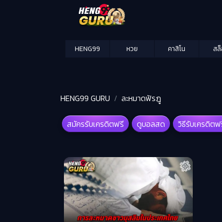
HENG99
หวย
คาสิโน
สล
HENG99 GURU
ละหมาดฟัรฎู
สมัครรับเครดิตฟรี
ดูบอลสด
วิธีรับเครดิตฟ