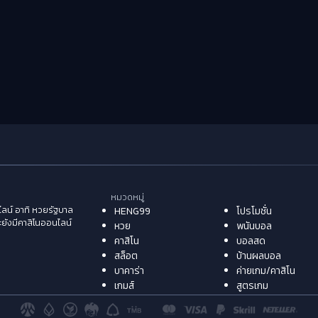
หมวดหมู่
ลน์ อาทิ หวยรัฐบาล
HENG99
โปรโมชั่น
ะยังมีคาสิโนออนไลน์
หวย
พนันบอล
คาสิโน
บอลสด
สล็อต
บ้านผลบอล
บาคาร่า
ค่ายเกม/คาสิโน
เกมส์
สูตรเกม