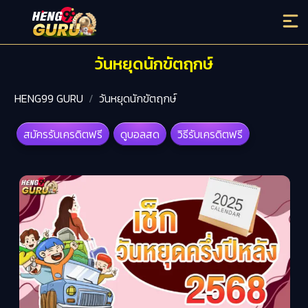
วันหยุดนักขัตฤกษ์
HENG99 GURU
วันหยุดนักขัตฤกษ์
สมัครรับเครดิตฟรี
ดูบอลสด
วิธีรับเครดิตฟรี