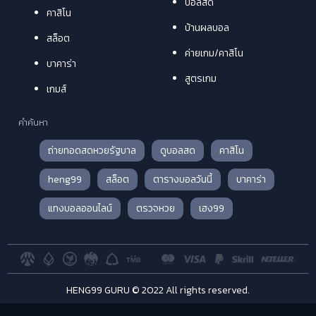
บอลสด
คาสิโน
บ้านผลบอล
สล็อต
ค่ายเกม/คาสิโน
บาคาร่า
สูตรเกม
เกมส์
คำค้นหา
ถ่ายทอดสดหวยรัฐบาล
ดูบอลสด
คาสิโน
heng99
สล็อต
ตารางบอลวันนี้
บาคาร่า
แทงบอลออนไลน์
ตรวจหวย
เฮง99
HENG99 GURU © 2022 All rights reserved.