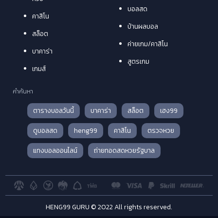
บอลสด
คาสิโน
บ้านผลบอล
สล็อต
ค่ายเกม/คาสิโน
บาคาร่า
สูตรเกม
เกมส์
คำค้นหา
ตารางบอลวันนี้
บาคาร่า
สล็อต
เฮง99
ดูบอลสด
heng99
คาสิโน
ตรวจหวย
แทงบอลออนไลน์
ถ่ายทอดสดหวยรัฐบาล
HENG99 GURU © 2022 All rights reserved.