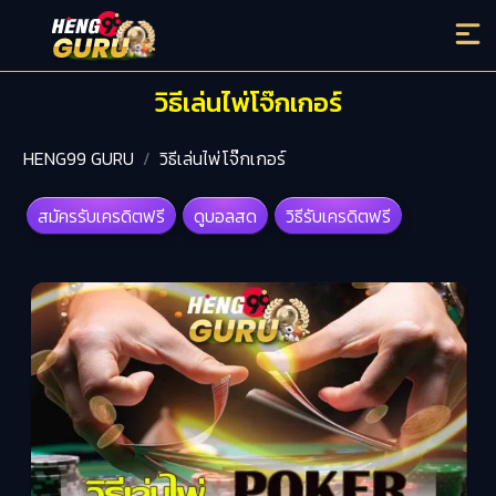
วิธีเล่นไพ่โจ๊กเกอร์
HENG99 GURU
วิธีเล่นไพ่โจ๊กเกอร์
สมัครรับเครดิตฟรี
ดูบอลสด
วิธีรับเครดิตฟรี