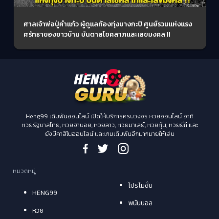
ศาลเจ้าพ่อปู่คำแก้ว ผู้ดูแลท้องทุ่งบางกะปิ ศูนย์รวมแห่งแรง
ศรัทธาของชาวบ้าน บันดาลโชคลาภและเลขมงคล !!
Heng99 เดิมพันออนไลน์ เปิดให้บริการครบวงจร หวยออนไลน์ อาทิ
หวยรัฐบาลไทย, หวยฮานอย, หวยลาว, หวยมาเลย์, หวยหุ้น, หวยยี่กี และ
ยังมีคาสิโนออนไลน์ และเกมเดิมพันอีกมากมายให้เล่น
หมวดหมู่
โปรโมชั่น
HENG99
พนันบอล
หวย