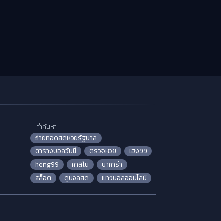
คำค้นหา
ถ่ายทอดสดหวยรัฐบาล
ตารางบอลวันนี้
ตรวจหวย
เฮง99
heng99
คาสิโน
บาคาร่า
สล็อต
ดูบอลสด
แทงบอลออนไลน์