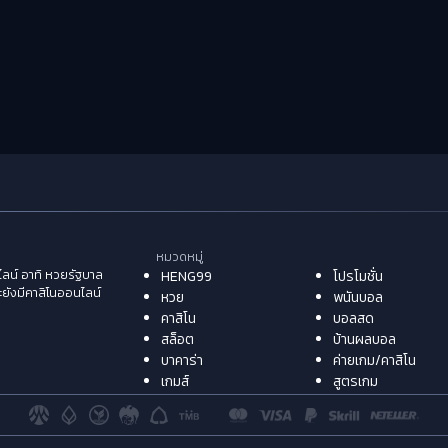
หมวดหมู่
ลน์ อาทิ หวยรัฐบาล
HENG99
โปรโมชั่น
ะยังมีคาสิโนออนไลน์
หวย
พนันบอล
คาสิโน
บอลสด
สล็อต
บ้านผลบอล
บาคาร่า
ค่ายเกม/คาสิโน
เกมส์
สูตรเกม