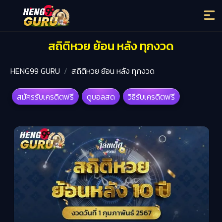
สถิติหวย ย้อน หลัง ทุกงวด
HENG99 GURU
สถิติหวย ย้อน หลัง ทุกงวด
สมัครรับเครดิตฟรี
ดูบอลสด
วิธีรับเครดิตฟรี